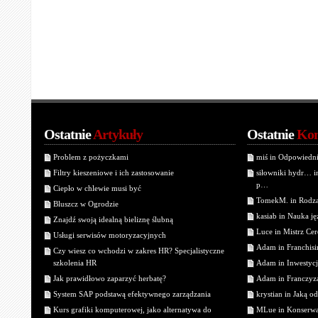
Ostatnie
Artykuły
Ostatnie
Kom
Problem z pożyczkami
miś in Odpowiedn
Filtry kieszeniowe i ich zastosowanie
siłowniki hydr… 
p…
Ciepło w chlewie musi być
TomekM. in Rodzaj
Bluszcz w Ogrodzie
kasiab in Nauka j
Znajdź swoją idealną bieliznę ślubną
Luce in Mistrz Cer
Usługi serwisów motoryzacyjnych
Adam in Franchisin
Czy wiesz co wchodzi w zakres HR? Specjalistyczne
szkolenia HR
Adam in Inwestycj
Jak prawidłowo zaparzyć herbatę?
Adam in Franczyza
System SAP podstawą efektywnego zarządzania
krystian in Jaką o
Kurs grafiki komputerowej, jako alternatywa do
MLue in Konserwa