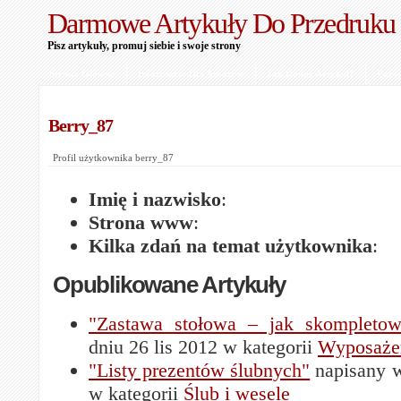
Darmowe Artykuły Do Przedruku
Pisz artykuły, promuj siebie i swoje strony
Strona Główna
Informacje Dla Autorów
Jak Dodać Artykuł?
Polit
Berry_87
Profil użytkownika berry_87
Imię i nazwisko
:
Strona www
:
Kilka zdań na temat użytkownika
:
Opublikowane Artykuły
"Zastawa stołowa – jak skompletow
dniu 26 lis 2012 w kategorii
Wyposażen
"Listy prezentów ślubnych"
napisany w
w kategorii
Ślub i wesele