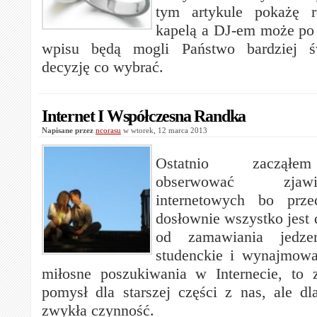
tym artykule pokażę r
kapelą a DJ-em może po 
wpisu będą mogli Państwo bardziej ś
decyzję co wybrać.
Internet I Współczesna Randka
Napisane przez
ncorasu
w wtorek, 12 marca 2013
Ostatnio zacząłe
obserwować zjaw
internetowych bo prze
dosłownie wszystko jest 
od zamawiania jedze
studenckie i wynajmowa
miłosne poszukiwania w Internecie, to 
pomysł dla starszej części z nas, ale dl
zwykła czynność.