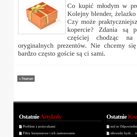
Co kupić młodym w pre
Kolejny blender, żelazko
Czy może praktyczniejs
kopercie? Zdania są p
częściej chodząc na
oryginalnych prezentów. Nie chcemy się
bardzo często goście są ci sami.
« Starsze
Ostatnie
Artykuły
Ostatnie
Kom
Problem z pożyczkami
miś in Odpowiedn
Filtry kieszeniowe i ich zastosowanie
siłowniki hydr… 