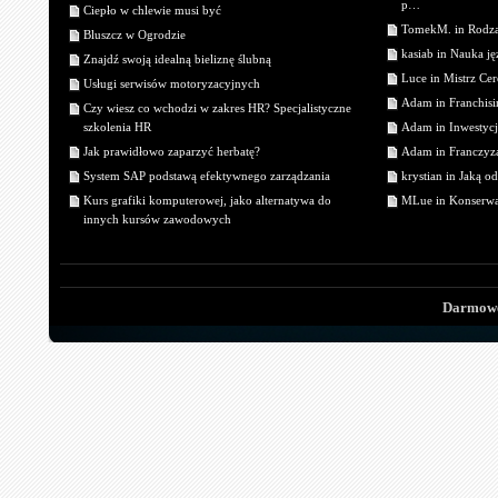
p…
Ciepło w chlewie musi być
TomekM. in Rodzaj
Bluszcz w Ogrodzie
kasiab in Nauka j
Znajdź swoją idealną bieliznę ślubną
Luce in Mistrz Cer
Usługi serwisów motoryzacyjnych
Adam in Franchisin
Czy wiesz co wchodzi w zakres HR? Specjalistyczne
szkolenia HR
Adam in Inwestycj
Jak prawidłowo zaparzyć herbatę?
Adam in Franczyza
System SAP podstawą efektywnego zarządzania
krystian in Jaką o
Kurs grafiki komputerowej, jako alternatywa do
MLue in Konserwa
innych kursów zawodowych
Darmowe