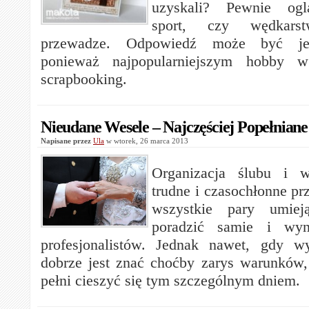
uzyskali? Pewnie oglą
sport, czy wędkar
przewadze. Odpowiedź może być jed
ponieważ najpopularniejszym hobby 
scrapbooking.
Nieudane Wesele – Najczęściej Popełniane
Napisane przez
Ula
w wtorek, 26 marca 2013
Organizacja ślubu i w
trudne i czasochłonne pr
wszystkie pary umie
poradzić samie i wy
profesjonalistów. Jednak nawet, gdy w
dobrze jest znać choćby zarys warunków
pełni cieszyć się tym szczególnym dniem.