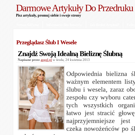
Darmowe Artykuły Do Przedruku
Pisz artykuły, promuj siebie i swoje strony
Strona Główna
Informacje Dla Autorów
Jak Dodać Artykuł?
Polit
Przeglądasz Ślub I Wesele
Znajdź Swoją Idealną Bieliznę Ślubną
Napisane przez
angel.pl
w środa, 24 kwietnia 2013
Odpowiednia bielizna ś
ważnym elementem list
ślubu i wesela, zaraz obo
zespołu czy wyboru cate
tych wszystkich organ
łatwo jest stracić głow
najprzyjemniejsze jest
czeka nowożeńców po śl