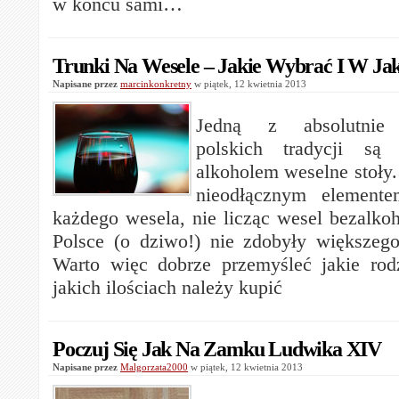
w końcu sami…
Trunki Na Wesele – Jakie Wybrać I W Jaki
Napisane przez
marcinkonkretny
w piątek, 12 kwietnia 2013
Jedną z absolutnie 
polskich tradycji są 
alkoholem weselne stoły.
nieodłącznym elemente
każdego wesela, nie licząc wesel bezalko
Polsce (o dziwo!) nie zdobyły większego
Warto więc dobrze przemyśleć jakie rod
jakich ilościach należy kupić
Poczuj Się Jak Na Zamku Ludwika XIV
Napisane przez
Malgorzata2000
w piątek, 12 kwietnia 2013