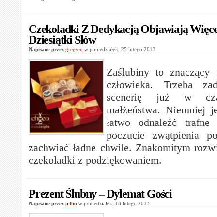
Czekoladki Z Dedykacją Objawiają Więcej
Dziesiątki Słów
Napisane przez
gregseo
w poniedziałek, 25 lutego 2013
Zaślubiny to znaczący
człowieka. Trzeba za
scenerię już w cza
małżeństwa. Niemniej j
łatwo odnaleźć trafne
poczucie zwątpienia p
zachwiać ładne chwile. Znakomitym rozwi
czekoladki z podziękowaniem.
Prezent Ślubny – Dylemat Gości
Napisane przez
pilbo
w poniedziałek, 18 lutego 2013