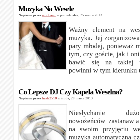
Muzyka Na Wesele
Napisane przez
adioband
w poniedziałek, 25 marca 2013
Ważny element na wes
muzyka. Jej zorganizowan
pary młodej, ponieważ 
tym, czy goście, jak i on
bawić się na takiej u
powinni w tym kierunku 
Co Lepsze DJ Czy Kapela Weselna?
Napisane przez
hasla2510
w środa, 20 marca 2013
Niesłychanie duż
nowożeńców zastanawia
na swoim przyjęciu w
muzyka automatyczna czy