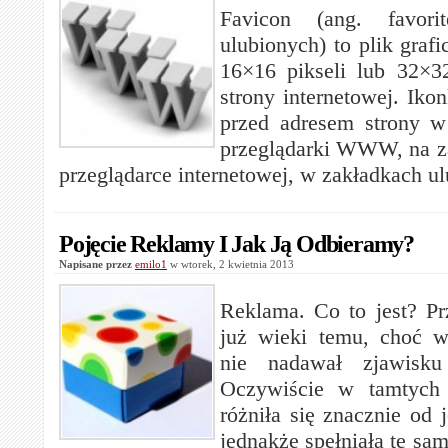
Favicon (ang. favori
ulubionych) to plik graf
16×16 pikseli lub 32×3
strony internetowej. Ikon
przed adresem strony 
przeglądarki WWW, na za
przeglądarce internetowej, w zakładkach u
Pojęcie Reklamy I Jak Ją Odbieramy?
Napisane przez
emilo1
w wtorek, 2 kwietnia 2013
Reklama. Co to jest? Pr
już wieki temu, choć w
nie nadawał zjawisku
Oczywiście w tamtych 
różniła się znacznie od j
jednakże spełniała tę sam