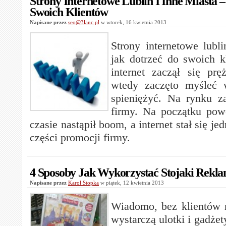
Strony Internetowe Lublin I Inne Miasta 
Swoich Klientów
Napisane przez
seo@3lanc.pl
w wtorek, 16 kwietnia 2013
Strony internetowe lubli
jak dotrzeć do swoich 
internet zaczął się prę
wtedy zaczęto myśleć 
spieniężyć. Na rynku z
firmy. Na początku pow
czasie nastąpił boom, a internet stał się j
części promocji firmy.
4 Sposoby Jak Wykorzystać Stojaki Rekl
Napisane przez
Karol Stopka
w piątek, 12 kwietnia 2013
Wiadomo, bez klientów 
wystarczą ulotki i gadże