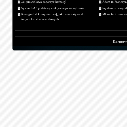
Jak prawidłowo zaparzyć herbatę?
Adam in Franczyza
System SAP podstawą efektywnego zarządzania
krystian in Jaką o
Kurs grafiki komputerowej, jako alternatywa do
MLue in Konserwa
innych kursów zawodowych
Darmowe