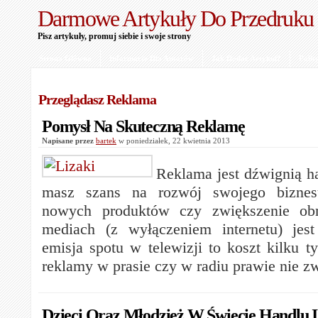
Darmowe Artykuły Do Przedruku
Pisz artykuły, promuj siebie i swoje strony
Strona Główna
Informacje Dla Autorów
Jak Dodać Artykuł?
Polit
Przeglądasz Reklama
Pomysł Na Skuteczną Reklamę
Napisane przez
bartek
w poniedziałek, 22 kwietnia 2013
Reklama jest dźwignią ha
masz szans na rozwój swojego biznes
nowych produktów czy zwiększenie ob
mediach (z wyłączeniem internetu) jes
emisja spotu w telewizji to koszt kilku t
reklamy w prasie czy w radiu prawie nie 
Dzieci Oraz Młodzież W Świecie Handlu 