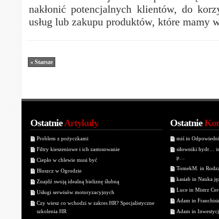
nakłonić potencjalnych klientów, do korz
usług lub zakupu produktów, które mamy w 
« Starsze
Ostatnie
Artykuły
Ostatnie
Kom
Problem z pożyczkami
miś in Odpowiedn
Filtry kieszeniowe i ich zastosowanie
siłowniki hydr… 
p…
Ciepło w chlewie musi być
TomekM. in Rodzaj
Bluszcz w Ogrodzie
kasiab in Nauka j
Znajdź swoją idealną bieliznę ślubną
Luce in Mistrz Cer
Usługi serwisów motoryzacyjnych
Adam in Franchisin
Czy wiesz co wchodzi w zakres HR? Specjalistyczne
szkolenia HR
Adam in Inwestycj