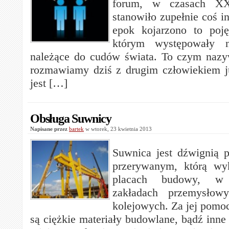
forum, w czasach XX
stanowiło zupełnie coś i
epok kojarzono to poj
którym występowały n
należące do cudów świata. To czym naz
rozmawiamy dziś z drugim człowiekiem ju
jest […]
Obsługa Suwnicy
Napisane przez
bartek
w wtorek, 23 kwietnia 2013
Suwnica jest dźwignią 
przerywanym, którą wyk
placach budowy, w 
zakładach przemysłowy
kolejowych. Za jej pomo
są ciężkie materiały budowlane, bądź inne