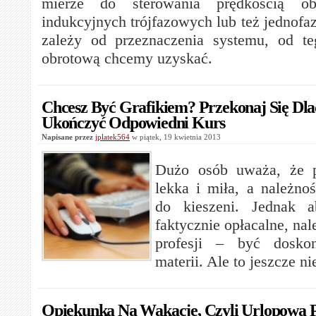
mierze do sterowania prędkością ob
indukcyjnych trójfazowych lub też jednof
zależy od przeznaczenia systemu, od te
obrotową chcemy uzyskać.
Chcesz Być Grafikiem? Przekonaj Się Dl
Ukończyć Odpowiedni Kurs
Napisane przez
jplatek564
w piątek, 19 kwietnia 2013
Dużo osób uważa, że pr
lekka i miła, a należno
do kieszeni. Jednak a
faktycznie opłacalne, nal
profesji – być dosk
materii. Ale to jeszcze n
Opiekunka Na Wakacje, Czyli Urlopowa 