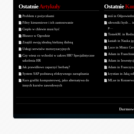
Ostatnie
Artykuły
Ostatnie
Kom
Problem z pożyczkami
miś in Odpowiedn
Filtry kieszeniowe i ich zastosowanie
siłowniki hydr… 
p…
Ciepło w chlewie musi być
TomekM. in Rodzaj
Bluszcz w Ogrodzie
kasiab in Nauka j
Znajdź swoją idealną bieliznę ślubną
Luce in Mistrz Cer
Usługi serwisów motoryzacyjnych
Adam in Franchisin
Czy wiesz co wchodzi w zakres HR? Specjalistyczne
szkolenia HR
Adam in Inwestycj
Jak prawidłowo zaparzyć herbatę?
Adam in Franczyza
System SAP podstawą efektywnego zarządzania
krystian in Jaką o
Kurs grafiki komputerowej, jako alternatywa do
MLue in Konserwa
innych kursów zawodowych
Darmowe