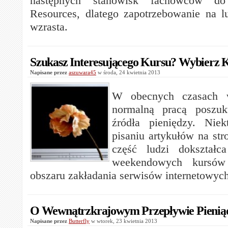
następnych stanowisk fachowców 
Resources, dlatego zapotrzebowanie na l
wzrasta.
Szukasz Interesującego Kursu? Wybierz K
Napisane przez
aszuwara45
w środa, 24 kwietnia 2013
W obecnych czasach 
normalną pracą poszuk
źródła pieniędzy. Niek
pisaniu artykułów na str
część ludzi dokształ
weekendowych kursów
obszaru zakładania serwisów internetowych
O Wewnątrzkrajowym Przepływie Pienią
Napisane przez
Butterfly
w wtorek, 23 kwietnia 2013