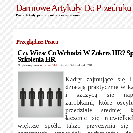
Darmowe Artykuły Do Przedruku
Pisz artykuły, promuj siebie i swoje strony
Strona Główna
Informacje Dla Autorów
Jak Dodać Artykuł?
Polit
Przeglądasz Praca
Czy Wiesz Co Wchodzi W Zakres HR? Spe
Szkolenia HR
Napisane przez
mtoczek444
w środa, 24 kwietnia 2013
Kadry zajmujące się 
działają praktycznie w ka
i szczycą się nap
zarobkami, które oscyl
przedziale średniej k
łączenie się niewielk
większe spółki także przyczynia się