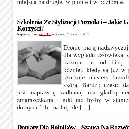
miejsca na drugie, w pionie i w poziomie.
Szkolenia Ze Stylizacji Paznokci – Jakie 
Korzyści?
Napisane przez
ewilk999
w wtorek, 23 kwietnia 2013
Dłonie mają nadzwyczaj 
dla wyglądu człowieka, 
traktuje je odrobinę 
później, kiedy są już w
skutkuje niestety brzy
skórą. Bardzo często d
jest naprawdę zadbana, ma gładką cer
zmarszczkami i nikt nie byłby w stanie
domyśleć ile ma lat, ale […]
Dopłaty Dla Rolników – Szansa Na Rozwó