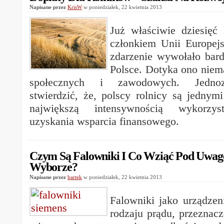
Napisane przez
KrisW
w poniedziałek, 22 kwietnia 2013
Już właściwie dziesięć l
członkiem Unii Europej
zdarzenie wywołało bar
Polsce. Dotyka ono niema
społecznych i zawodowych. Jedno
stwierdzić, że, polscy rolnicy są jednymi
największą intensywnością wykorzys
uzyskania wsparcia finansowego.
Czym Są Falowniki I Co Wziąć Pod Uwagę
Wyborze?
Napisane przez
bartek
w poniedziałek, 22 kwietnia 2013
Falowniki jako urządzen
rodzaju prądu, przeznac