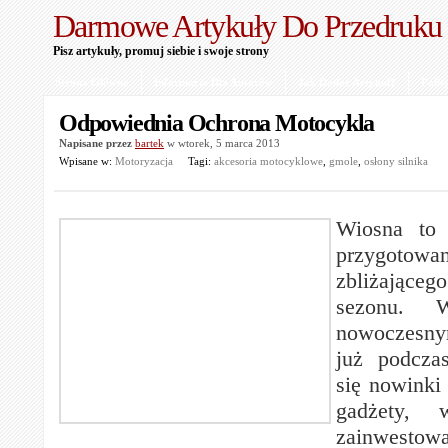
Darmowe Artykuły Do Przedruku
Pisz artykuły, promuj siebie i swoje strony
Strona Główna
Informacje Dla Autorów
Jak Dodać Artykuł?
Polit
Odpowiednia Ochrona Motocykla
Napisane przez
bartek
w wtorek, 5 marca 2013
Wpisane w:
Motoryzacja
Tagi:
akcesoria motocyklowe
,
gmole
,
osłony silnika
Wiosna to 
przygotowa
zbliżające
sezonu. 
nowoczesn
już podcza
się nowinki
gadżety, 
zainwestowa