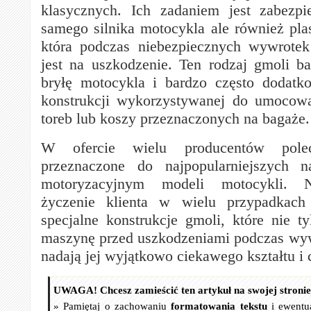
klasycznych. Ich zadaniem jest zabezpi
samego silnika motocykla ale również pla
która podczas niebezpiecznych wywrotek
jest na uszkodzenie. Ten rodzaj gmoli bar
bryłę motocykla i bardzo często dodatk
konstrukcji wykorzystywanej do umocow
toreb lub koszy przeznaczonych na bagaże.
W ofercie wielu producentów pol
przeznaczone do najpopularniejszych 
motoryzacyjnym modeli motocykli. 
życzenie klienta w wielu przypadkac
specjalne konstrukcje gmoli, które nie ty
maszynę przed uszkodzeniami podczas wyw
nadają jej wyjątkowo ciekawego kształtu i 
UWAGA! Chcesz zamieścić ten artykuł na swojej stroni
» Pamiętaj o zachowaniu
formatowania tekstu
i ewentu