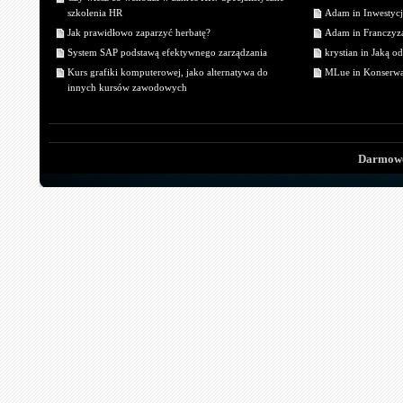
szkolenia HR
Adam in Inwestycj
Jak prawidłowo zaparzyć herbatę?
Adam in Franczyza
System SAP podstawą efektywnego zarządzania
krystian in Jaką o
Kurs grafiki komputerowej, jako alternatywa do
MLue in Konserwa
innych kursów zawodowych
Darmowe