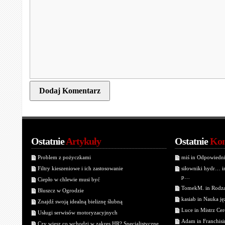
Ostatnie
Artykuły
Ostatnie
Kom
Problem z pożyczkami
miś in Odpowiedn
Filtry kieszeniowe i ich zastosowanie
siłowniki hydr… 
p…
Ciepło w chlewie musi być
TomekM. in Rodzaj
Bluszcz w Ogrodzie
kasiab in Nauka j
Znajdź swoją idealną bieliznę ślubną
Luce in Mistrz Cer
Usługi serwisów motoryzacyjnych
Adam in Franchisin
Czy wiesz co wchodzi w zakres HR? Specjalistyczne