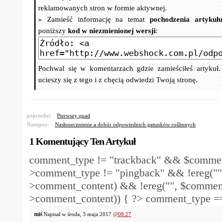
reklamowanych stron w formie aktywnej.
» Zamieść informację na temat
pochodzenia artykuł
poniższy
kod w niezmienionej wersji
:
Pochwal się w komentarzach gdzie zamieściłeś artykuł
ucieszy się z tego i z chęcią odwiedzi Twoją stronę.
poprzedni:
Pierwszy quad
Następny:
Nasłonecznienie a dobór odpowiednich gatunków roślinnych
1 Komentujący Ten Artykuł
comment_type != "trackback" && $comme
>comment_type != "pingback" && !ereg("
>comment_content) && !ereg("
", $commen
>comment_content)) { ?>
comment_type == 
miś
Napisał w środa, 3 maja 2017
@08:27