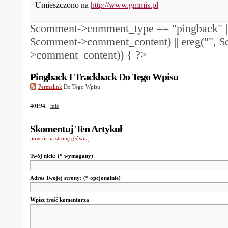
Umieszczono na
http://www.gmmis.pl
$comment->comment_type == "pingback" ||
$comment->comment_content) || ereg("
", 
>comment_content)) { ?>
Pingback I Trackback Do Tego Wpisu
Permalink
Do Tego Wpisu
40194.
miś
Skomentuj Ten Artykuł
powrót na stronę główną
Twój nick:
(* wymagany)
Adres Twojej strony:
(* opcjonalnie)
Wpisz treść komentarza