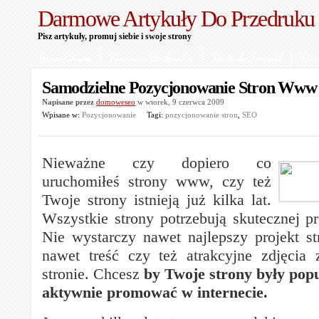
Darmowe Artykuły Do Przedruku
Pisz artykuły, promuj siebie i swoje strony
Strona Główna
Informacje Dla Autorów
Jak Dodać Artykuł?
Polit
Samodzielne Pozycjonowanie Stron Www
Napisane przez
domoweseo
w wtorek, 9 czerwca 2009
Wpisane w:
Pozycjonowanie
Tagi:
pozycjonowanie stron
,
SEO
Nieważne czy dopiero co
uruchomiłeś strony www, czy też
Twoje strony istnieją już kilka lat.
Wszystkie strony potrzebują skutecznej pr
Nie wystarczy nawet najlepszy projekt st
nawet treść czy też atrakcyjne zdjęcia 
stronie. Chcesz
by Twoje strony były pop
aktywnie promować w internecie.