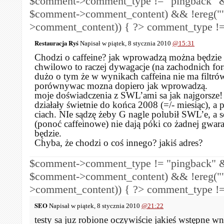
$comment->comment_type != "pingback" &
$comment->comment_content) && !ereg("
>comment_content)) { ?>
comment_type !=
Restauracja Ryś
Napisał w piątek, 8 stycznia 2010
@15:31
Chodzi o caffeine? jak wprowadzą można będzie
chwilowo to raczej dywagacje (na zachodnich fo
dużo o tym że w wynikach caffeina nie ma filtrów 
porównywac mozna dopiero jak wprowadzą.
moje doświadczenia z SWL’ami sa jak najgorsze!
działały świetnie do końca 2008 (=/- miesiąc), a
ciach. NIe sądzę żeby G nagle polubił SWL’e, a 
(ponoć caffeinowe) nie dają póki co żadnej gwara
będzie.
Chyba, że chodzi o coś innego? jakiś adres?
$comment->comment_type != "pingback" &
$comment->comment_content) && !ereg("
>comment_content)) { ?>
comment_type !=
SEO
Napisał w piątek, 8 stycznia 2010
@21:22
testy sa juz robione oczywiście jakieś wstępne wn