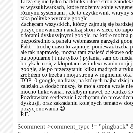
Liczą się nie tylko backlinks i ilośc stron zaind
w wyszukiwarkach, które możemy sobie wygene
różnymi systemami , ale to użytkownik witryny si
taką politykę wyznaje google.
Zachęcam wszystkich, którzy zajmują się bardzie
pozycjonowaniem i analizą stron w sieci, do zapo
z forami dyskusyjnymi google, na które można p
bezpośrednio z panelu webmastera narzędzi googl
Fakt – trochę czasu to zajmuje, ponieważ trzeba 
ale tak naprawdę, można tam znaleźć ciekawe od
na popularne ( i nie tylko ) pytania, sam do nied
borykałem się z kłopotami w indexowaniu mojej
google, ale po przeczytaniu kilku mądrych artyk
zrobiłem co trzeba i moja strona w mgnieniu oka
TOP10 google, na frazy, na których najbardziej 
zależało..a dodać muszę, że moja strona wcale nie 
mocno linkowana.. rzekłbym nawet, że bardzo śr
Pozdrawiam serdecznie i zachęcam do prowadzeni
dyskusji, oraz zakładaniu kolejnych tematów do
pozycjonowania 😉
P.F.
$comment->comment_type != "pingback" &