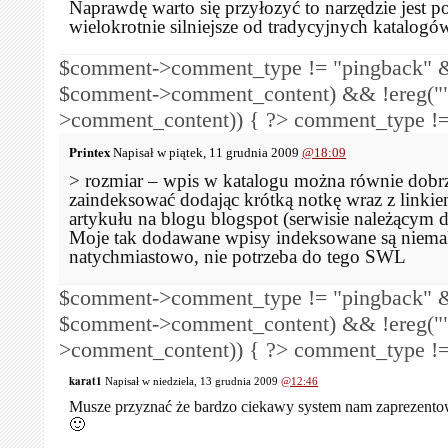
Naprawdę warto się przyłozyć to narzędzie jest p
wielokrotnie silniejsze od tradycyjnych katalogów 
$comment->comment_type != "pingback" &
$comment->comment_content) && !ereg("
>comment_content)) { ?>
comment_type !=
Printex
Napisał w piątek, 11 grudnia 2009
@18:09
> rozmiar – wpis w katalogu można równie dobr
zaindeksować dodając krótką notkę wraz z linki
artykułu na blogu blogspot (serwisie należącym 
Moje tak dodawane wpisy indeksowane są niema
natychmiastowo, nie potrzeba do tego SWL
$comment->comment_type != "pingback" &
$comment->comment_content) && !ereg("
>comment_content)) { ?>
comment_type !=
karat1
Napisał w niedziela, 13 grudnia 2009
@12:46
Musze przyznać że bardzo ciekawy system nam zaprezento
🙂