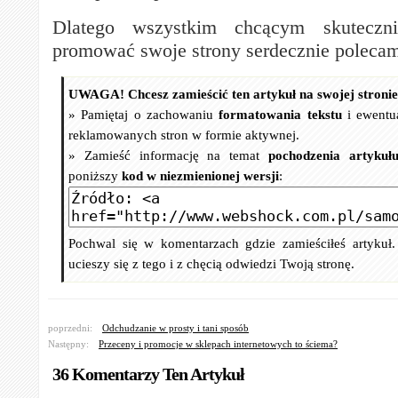
Dlatego wszystkim chcącym skuteczni
promować swoje strony serdecznie polecam
UWAGA! Chcesz zamieścić ten artykuł na swojej stroni
» Pamiętaj o zachowaniu
formatowania tekstu
i ewentu
reklamowanych stron w formie aktywnej.
» Zamieść informację na temat
pochodzenia artykuł
poniższy
kod w niezmienionej wersji
:
Pochwal się w komentarzach gdzie zamieściłeś artykuł
ucieszy się z tego i z chęcią odwiedzi Twoją stronę.
poprzedni:
Odchudzanie w prosty i tani sposób
Następny:
Przeceny i promocje w sklepach internetowych to ściema?
36 Komentarzy Ten Artykuł