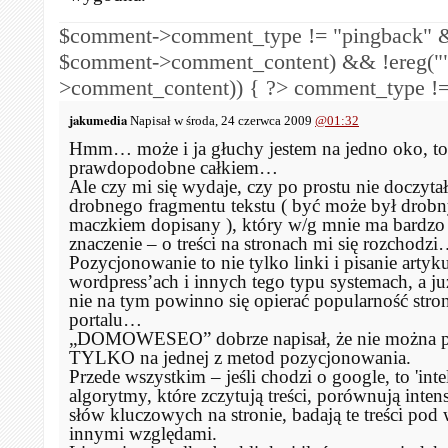
$comment->comment_type != "pingback" &
$comment->comment_content) && !ereg("
>comment_content)) { ?>
comment_type !=
jakumedia
Napisał w środa, 24 czerwca 2009
@01:32
Hmm… może i ja głuchy jestem na jedno oko, to
prawdopodobne całkiem…
Ale czy mi się wydaje, czy po prostu nie doczyta
drobnego fragmentu tekstu ( być może był drob
maczkiem dopisany ), który w/g mnie ma bardzo 
znaczenie – o treści na stronach mi się rozchodzi
Pozycjonowanie to nie tylko linki i pisanie arty
wordpress’ach i innych tego typu systemach, a j
nie na tym powinno się opierać popularność stro
portalu…
„DOMOWESEO” dobrze napisał, że nie można p
TYLKO na jednej z metod pozycjonowania.
Przede wszystkim – jeśli chodzi o google, to 'inte
algorytmy, które zczytują treści, porównują inte
słów kluczowych na stronie, badają te treści pod
innymi względami.