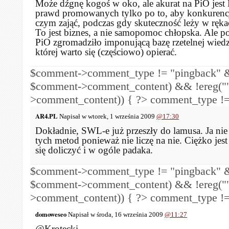
Może dźgnę kogoś w oko, ale akurat na PiO jes
prawd promowanych tylko po to, aby konkurencj
czym zająć, podczas gdy skuteczność leży w ręka
To jest biznes, a nie samopomoc chłopska. Ale p
PiO zgromadziło imponującą bazę rzetelnej wiedz
której warto się (częściowo) opierać.
$comment->comment_type != "pingback" &
$comment->comment_content) && !ereg("
>comment_content)) { ?>
comment_type !=
AR4.PL
Napisał w wtorek, 1 września 2009
@17:30
Dokładnie, SWL-e już przeszły do lamusa. Ja nie 
tych metod ponieważ nie liczę na nie. Ciężko jes
się doliczyć i w ogóle padaka.
$comment->comment_type != "pingback" &
$comment->comment_content) && !ereg("
>comment_content)) { ?>
comment_type !=
domoweseo
Napisał w środa, 16 września 2009
@11:27
@Krotecki