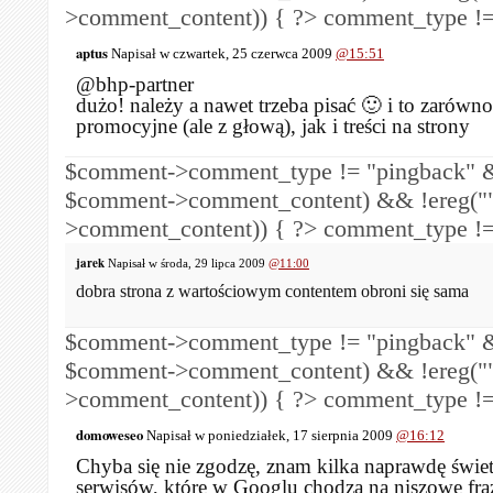
>comment_content)) { ?>
comment_type !=
aptus
Napisał w czwartek, 25 czerwca 2009
@15:51
@bhp-partner
dużo! należy a nawet trzeba pisać 🙂 i to zarówno
promocyjne (ale z głową), jak i treści na strony
$comment->comment_type != "pingback" &
$comment->comment_content) && !ereg("
>comment_content)) { ?>
comment_type !=
jarek
Napisał w środa, 29 lipca 2009
@11:00
dobra strona z wartościowym contentem obroni się sama
$comment->comment_type != "pingback" &
$comment->comment_content) && !ereg("
>comment_content)) { ?>
comment_type !=
domoweseo
Napisał w poniedziałek, 17 sierpnia 2009
@16:12
Chyba się nie zgodzę, znam kilka naprawdę świe
serwisów, które w Googlu chodzą na niszowe fra