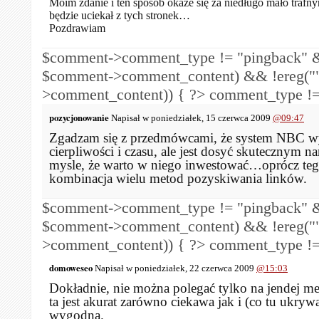
Moim zdanie i ten sposób okaże się za niedługo mało trafn
będzie uciekał z tych stronek…
Pozdrawiam
$comment->comment_type != "pingback" &
$comment->comment_content) && !ereg("
>comment_content)) { ?>
comment_type !=
pozycjonowanie
Napisał w poniedziałek, 15 czerwca 2009
@09:47
Zgadzam się z przedmówcami, że system NBC 
cierpliwości i czasu, ale jest dosyć skutecznym n
mysle, że warto w niego inwestować…oprócz te
kombinacja wielu metod pozyskiwania linków.
$comment->comment_type != "pingback" &
$comment->comment_content) && !ereg("
>comment_content)) { ?>
comment_type !=
domoweseo
Napisał w poniedziałek, 22 czerwca 2009
@15:03
Dokładnie, nie można polegać tylko na jendej met
ta jest akurat zarówno ciekawa jak i (co tu ukryw
wygodna.