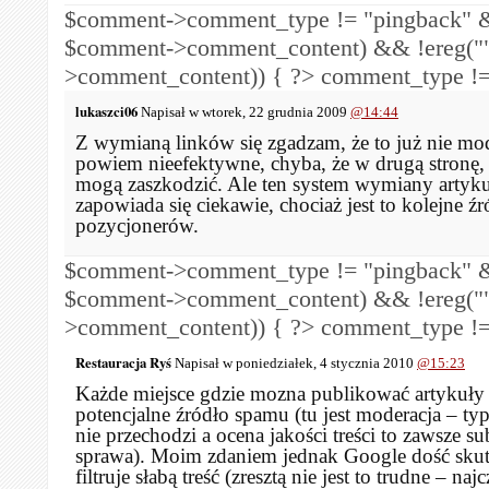
$comment->comment_type != "pingback" &
$comment->comment_content) && !ereg("
>comment_content)) { ?>
comment_type !=
lukaszci06
Napisał w wtorek, 22 grudnia 2009
@14:44
Z wymianą linków się zgadzam, że to już nie mod
powiem nieefektywne, chyba, że w drugą stronę, 
mogą zaszkodzić. Ale ten system wymiany artyk
zapowiada się ciekawie, chociaż jest to kolejne ź
pozycjonerów.
$comment->comment_type != "pingback" &
$comment->comment_content) && !ereg("
>comment_content)) { ?>
comment_type !=
Restauracja Ryś
Napisał w poniedziałek, 4 stycznia 2010
@15:23
Każde miejsce gdzie mozna publikować artykuły 
potencjalne źródło spamu (tu jest moderacja – t
nie przechodzi a ocena jakości treści to zawsze s
sprawa). Moim zdaniem jednak Google dość skut
filtruje słabą treść (zresztą nie jest to trudne – najc