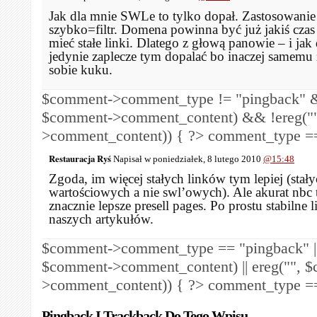
Jak dla mnie SWLe to tylko dopał. Zastosowanie 
szybko=filtr. Domena powinna być już jakiś czas 
mieć stałe linki. Dlatego z głową panowie – i jak
jedynie zaplecze tym dopalać bo inaczej samemu
sobie kuku.
$comment->comment_type != "pingback" &
$comment->comment_content) && !ereg("
>comment_content)) { ?>
comment_type == 
Restauracja Ryś
Napisał w poniedziałek, 8 lutego 2010
@15:48
Zgoda, im więcej stałych linków tym lepiej (stał
wartościowych a nie swl’owych). Ale akurat nbc t
znacznie lepsze presell pages. Po prostu stabilne l
naszych artykułów.
$comment->comment_type == "pingback" ||
$comment->comment_content) || ereg("
", 
>comment_content)) { ?>
comment_type == 
Pingback I Trackback Do Tego Wpisu