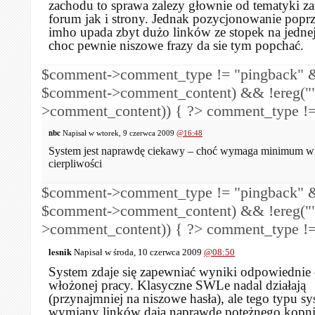
zachodu to sprawa zalezy głownie od tematyki z
forum jak i strony. Jednak pozycjonowanie poprz
imho upada zbyt dużo linków ze stopek na jednej
choc pewnie niszowe frazy da sie tym popchać.
$comment->comment_type != "pingback" &
$comment->comment_content) && !ereg("
>comment_content)) { ?>
comment_type !=
nbc
Napisał w wtorek, 9 czerwca 2009
@16:48
System jest naprawdę ciekawy – choć wymaga minimum wi
cierpliwości
$comment->comment_type != "pingback" &
$comment->comment_content) && !ereg("
>comment_content)) { ?>
comment_type !=
lesnik
Napisał w środa, 10 czerwca 2009
@08:50
System zdaje się zapewniać wyniki odpowiednie
włożonej pracy. Klasyczne SWLe nadal działają
(przynajmniej na niszowe hasła), ale tego typu s
wymiany linków dają naprawdę potężnego kopn