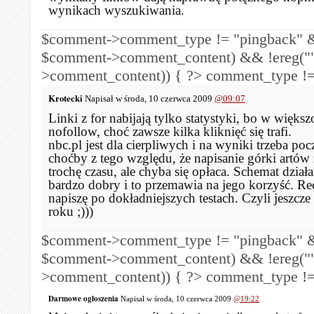
wynikach wyszukiwania.
$comment->comment_type != "pingback" &
$comment->comment_content) && !ereg("
>comment_content)) { ?>
comment_type !=
Krotecki
Napisał w środa, 10 czerwca 2009
@09:07
Linki z for nabijają tylko statystyki, bo w większ
nofollow, choć zawsze kilka kliknięć się trafi.
nbc.pl jest dla cierpliwych i na wyniki trzeba poc
choćby z tego względu, że napisanie górki artów
trochę czasu, ale chyba się opłaca. Schemat działan
bardzo dobry i to przemawia na jego korzyść. Re
napiszę po dokładniejszych testach. Czyli jeszcz
roku ;)))
$comment->comment_type != "pingback" &
$comment->comment_content) && !ereg("
>comment_content)) { ?>
comment_type !=
Darmowe ogłoszenia
Napisał w środa, 10 czerwca 2009
@19:22