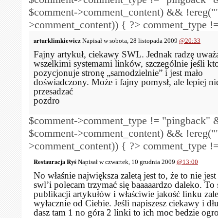
$comment->comment_content) && !ereg("
>comment_content)) { ?>
comment_type !=
arturklimkiewicz
Napisał w sobota, 28 listopada 2009
@20:33
Fajny artykuł, ciekawy SWL. Jednak radzę uważ
wszelkimi systemami linków, szczególnie jeśli kt
pozycjonuje stronę „samodzielnie” i jest mało
doświadczony. Może i fajny pomysł, ale lepiej ni
przesadzać
pozdro
$comment->comment_type != "pingback" &
$comment->comment_content) && !ereg("
>comment_content)) { ?>
comment_type !=
Restauracja Ryś
Napisał w czwartek, 10 grudnia 2009
@13:00
No właśnie największa zaletą jest to, że to nie je
swl’i polecam trzymać się baaaaardzo daleko. To
publikacji artykułów i właściwie jakość linku zal
wyłacznie od Ciebie. Jeśli napiszesz ciekawy i dłu
dasz tam 1 no góra 2 linki to ich moc bedzie og