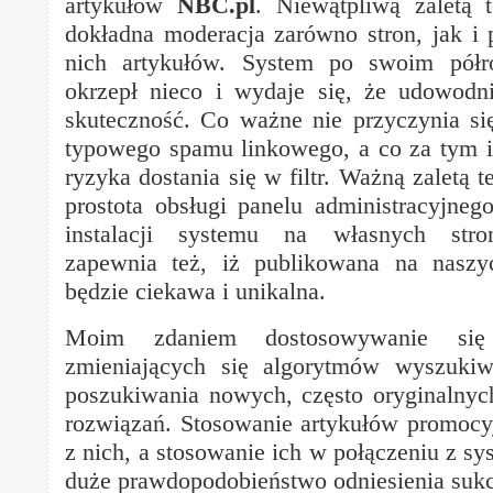
artykułów
NBC.pl
. Niewątpliwą zaletą 
dokładna moderacja zarówno stron, jak i
nich artykułów. System po swoim półr
okrzepł nieco i wydaje się, że udowodn
skuteczność. Co ważne nie przyczynia s
typowego spamu linkowego, a co za tym i
ryzyka dostania się w filtr. Ważną zaletą t
prostota obsługi panelu administracyjne
instalacji systemu na własnych stro
zapewnia też, iż publikowana na naszyc
będzie ciekawa i unikalna.
Moim zdaniem dostosowywanie s
zmieniających się algorytmów wyszuki
poszukiwania nowych, często oryginalny
rozwiązań. Stosowanie artykułów promocy
z nich, a stosowanie ich w połączeniu z s
duże prawdopodobieństwo odniesienia suk