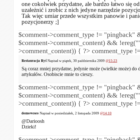
one cokolwiek przydatne, ale bardzo łatwo się od
uzależnić i zrobic z nich jedyne narzędzie pozyc
Tak więc umiar przede wszystkim panowie i pani
pozycjonerzy ;]
$comment->comment_type != "pingback" &
$comment->comment_content) && !ereg("
>comment_content)) { ?>
comment_type !=
Restauracja Ryś
Napisał w piątek, 30 października 2009
@15:23
Są coraz mniej przydatne, jedynie może (wielkie może) do 
artykułów. Osobiscie mnie to cieszy.
$comment->comment_type != "pingback" &
$comment->comment_content) && !ereg("
>comment_content)) { ?>
comment_type !=
domoweseo
Napisał w poniedziałek, 2 listopada 2009
@14:10
@Darioosh
Dzieki!
$comment->comment_type != "pingback" &