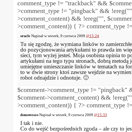
comment_type != "trackback" && $comme
>comment_type != "pingback" && !ereg("
>comment_content) && !ereg("
", $commen
>comment_content)) { ?>
comment_type !=
oracle
Napisał w wtorek, 9 czerwca 2009
@15:24
Tu się zgodzę, że wymiana linków to zamierzchłe
do pozycjonowania artykułami to prawda im więc
sieci, tym wyżej jesteś. Moja osobista opinia to p
artykułami na tego typu stronach, dobrą metodą j
umiejętne umieszczanie linków w tematach na for
to w dwie strony ktoś zawsze wejdzie na wymieni
robot odnajdzie i odnotuje. 🙂
$comment->comment_type != "pingback" &
$comment->comment_content) && !ereg("
>comment_content)) { ?>
comment_type !=
domoweseo
Napisał w wtorek, 9 czerwca 2009
@15:33
I tak i nie.
Co do wejść bezpośrednich zgoda – ale czy to jes