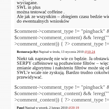
wyciagane.
SWL in plus
można testować coffeine .
Ale jak ze wszystkim – zbiegiem czasu bedzie wi
do ewentualnych wniosków
$comment->comment_type != "pingback" &
$comment->comment_content) && !ereg("
>comment_content)) { ?>
comment_type !=
Restauracja Ryś
Napisał w środa, 13 stycznia 2010
@10:24
Niekt tak naprawdę nie wie co będzie. Ja obstaw
SERPY caffeinowe są pozbawione filtrów – więc
zmianie algorytmu i nałożeniu filtrów może się o
SWL’e wcale nie zyskują. Bardzo trudno cokolw
przewidywać.
$comment->comment_type != "pingback" &
$comment->comment_content) && !ereg("
>comment_content)) { ?>
comment_type !=
Panel
Napisał w wtorek, 2 lutego 2010
@20:19