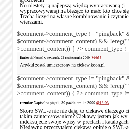
No niestety tą najlepszą więdzą wypracowaną (i
wypracowywaną) na bieżąco to mało kto chce się 
Trzeba liczyć na własne kombinowanie i czytani
wierszami.
$comment->comment_type != "pingback" &
$comment->comment_content) && !ereg("
>comment_content)) { ?>
comment_type !=
Darioosh
Napisał w czwartek, 22 października 2009
@16:55
Artykuł został umieszczony na ciekaw.koon.pl
$comment->comment_type != "pingback" &
$comment->comment_content) && !ereg("
>comment_content)) { ?>
comment_type !=
rozmiar
Napisał w piątek, 30 października 2009
@13:03
Skoro SWL-e nic nie dają, to ciekawe dlaczego ci
takim zainteresowaniem? Ciekawy jestem jak wy
indeksujecie swoje wpisy w preclach i katalogach
Niedawno przeczytałem ciekawą opinię o SWL-ac