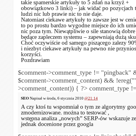
takie spamerskie artykuły to 5 zdań na krzyż +
obowiązkowo 3 linki) – jak widać po pozycjach 
ludzi nic lub prawie nic to nie daje.
Natomiast ciekawe artykuły to zawsze jest w ceni
to po prostu bardzo wygodne miejsce do ich umie
nic poza tym. Niewątpliwie o sile stanowią dobre
będące zapleczem systemu – zapewniają dużą sku
Choć oczywiście od samego piszącego zalezy 90
i niezbyt ciekawe artykuły na pewno nie przynio
korzyści.
Pozdrawiam
$comment->comment_type != "pingback" &
$comment->comment_content) && !ereg("
>comment_content)) { ?>
comment_type !=
SEO
Napisał w środa, 6 stycznia 2010
@21:14
A czy ktoś tu wspomniał o tym ze algorytmy goo
zmodernizowane. można to testować ,
wstępna analiza „nowych” SERP-ów wskazuje z
jednak docenione przez googla