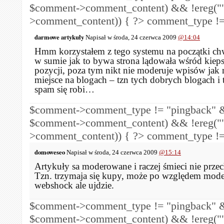
$comment->comment_content) && !ereg("
>comment_content)) { ?>
comment_type !=
darmowe artykuły
Napisał w środa, 24 czerwca 2009
@14:04
Hmm korzystałem z tego systemu na początki chw
w sumie jak to bywa strona lądowała wśród kiep
pozycji, poza tym nikt nie moderuje wpisów jak 
miejsce na blogach – tzn tych dobrych blogach i 
spam się robi…
$comment->comment_type != "pingback" &
$comment->comment_content) && !ereg("
>comment_content)) { ?>
comment_type !=
domoweseo
Napisał w środa, 24 czerwca 2009
@15:14
Artykuły sa moderowane i raczej śmieci nie prze
Tzn. trzymaja się kupy, może po względem moder
webshock ale ujdzie.
$comment->comment_type != "pingback" &
$comment->comment_content) && !ereg("