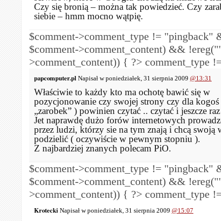
Czy się bronią – można tak powiedzieć. Czy zara
siebie – hmm mocno wątpię.
$comment->comment_type != "pingback" &
$comment->comment_content) && !ereg("
>comment_content)) { ?>
comment_type !=
papcomputer.pl
Napisał w poniedziałek, 31 sierpnia 2009
@13:31
Właściwie to każdy kto ma ochotę bawić się w
pozycjonowanie czy swojej strony czy dla kogoś 
„zarobek” ) powinien czytać .. czytać i jeszcze raz
Jet naprawdę dużo forów internetowych prowad
przez ludzi, którzy sie na tym znają i chcą swoją 
podzielić ( oczywiście w pewnym stopniu ).
Z najbardziej znanych polecam PiO.
$comment->comment_type != "pingback" &
$comment->comment_content) && !ereg("
>comment_content)) { ?>
comment_type !=
Krotecki
Napisał w poniedziałek, 31 sierpnia 2009
@15:07