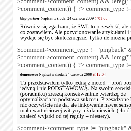
$comment->comment_content) && !ereg("
>comment_content)) { ?>
comment_type !=
bhp-partner
Napisał w środa, 24 czerwca 2009
@01:00
Również się zgadzam, że SWL to przeszłość, ale 
co zostawiłem. Ale pozycjonowanie artykułami i 
wydaje się być skuteczniejsze. Tylko ile można pis
$comment->comment_type != "pingback" &
$comment->comment_content) && !ereg("
>comment_content)) { ?>
comment_type !=
domoweseo
Napisał w środa, 24 czerwca 2009
@12:04
Tu przedstawiłem tylko jedną z metod – broń boż
jedyną i nie PODSTAWOWĄ. Na swoim serwisi
(poradniku) zresztą konsekwentnie twierdzę, że
optymalizacja to podstawa sukcesu. Przesadzone
nic oczywiście nie da, ale linkowanie nawet sen
mało wartościowej witryny też da niewiele (choć
znaleźć wyjątki od tej reguły – niestety).
$comment->comment_type != "pingback" &