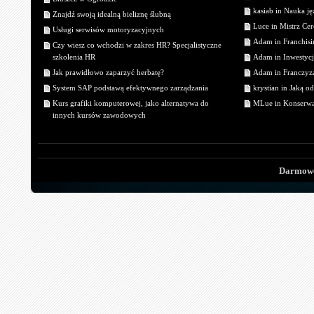
kasiab in Nauka j
Znajdź swoją idealną bieliznę ślubną
Luce in Mistrz Cer
Usługi serwisów motoryzacyjnych
Adam in Franchisin
Czy wiesz co wchodzi w zakres HR? Specjalistyczne
szkolenia HR
Adam in Inwestycj
Jak prawidłowo zaparzyć herbatę?
Adam in Franczyza
System SAP podstawą efektywnego zarządzania
krystian in Jaką o
Kurs grafiki komputerowej, jako alternatywa do
MLue in Konserwa
innych kursów zawodowych
Darmowe