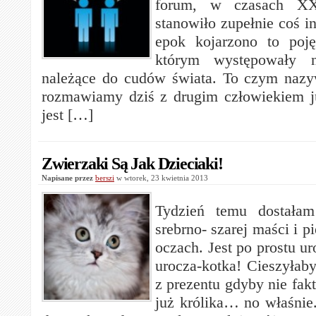
forum, w czasach XX
stanowiło zupełnie coś i
epok kojarzono to poj
którym występowały n
należące do cudów świata. To czym naz
rozmawiamy dziś z drugim człowiekiem ju
jest […]
Zwierzaki Są Jak Dzieciaki!
Napisane przez
berszi
w wtorek, 23 kwietnia 2013
Tydzień temu dostała
srebrno- szarej maści i p
oczach. Jest po prostu u
urocza-kotka! Cieszyłaby
z prezentu gdyby nie fa
już królika… no właśnie.