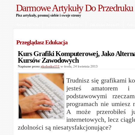
Darmowe Artykuły Do Przedruku
Pisz artykuły, promuj siebie i swoje strony
Strona Główna
Informacje Dla Autorów
Jak Dodać Artykuł?
Polit
Przeglądasz Edukacja
Kurs Grafiki Komputerowej, Jako Altern
Kursów Zawodowych
Napisane przez
pkolonko111
w środa, 24 kwietnia 2013
Trudnisz się grafikami k
jesteś amatorem i
podstawowymi rzecza
programach nie umiesz n
A może przerobiłeś j
internetowych, lecz ciągl
zdolności są niesatysfakcjonujące?