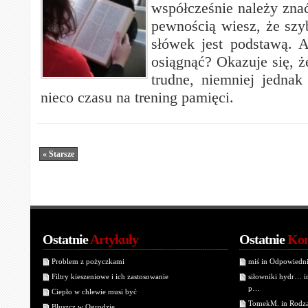
współcześnie należy znać
pewnością wiesz, że sz
słówek jest podstawą. A
osiągnąć? Okazuje się, że
trudne, niemniej jednak
nieco czasu na trening pamięci.
« Starsze
Ostatnie
Artykuły
Ostatnie
Kom
Problem z pożyczkami
miś in Odpowiedn
Filtry kieszeniowe i ich zastosowanie
siłowniki hydr… 
p…
Ciepło w chlewie musi być
TomekM. in Rodzaj
Bluszcz w Ogrodzie