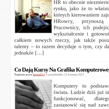
HR to obecnie niezmierni
rynku, jako że to właśni
których kierowaniem zajm
HRowcy, przynoszą 
Pracownicy, ich podejś
wykształcenie i gotowo
całkiem nowych rzeczy, jak także posi
talenty – to razem decyduje o tym, czy da
jednakże […]
Co Dają Kursy Na Grafika Komputerowe
Napisane przez
barmal211
w poniedziałek, 22 kwietnia 2013
Komputery to podstaw
świata. Ludzie dziś już n
funkcjonować, dlat
zastanowić się nad zawo