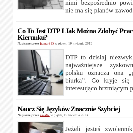
nimi bezpośrednio powią
nie ma się planów zawo
Co To Jest DTP I Jak Można Zdobyć Pra
Kierunku?
Napisane przez
jtamar915
w piątek, 19 kwietnia 2013
DTP to dzisiaj niezwyk
najważniejsze zyskow
polsku oznacza ona „p
biurka”. Co kryje się
interesująco brzmiącym 
Naucz Się Języków Znacznie Szybciej
Napisane przez
aska87
w piątek, 19 kwietnia 2013
Jeżeli jesteś zwolenni