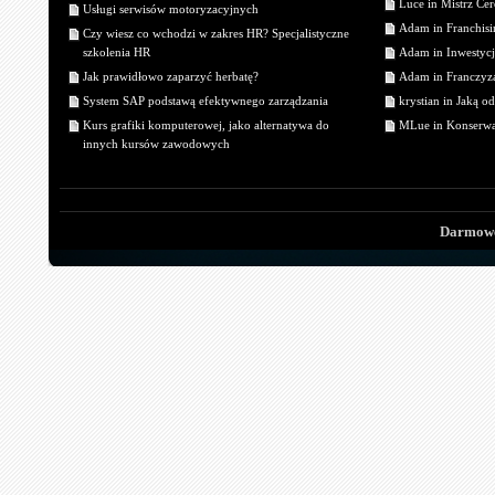
Luce in Mistrz Cer
Usługi serwisów motoryzacyjnych
Adam in Franchisin
Czy wiesz co wchodzi w zakres HR? Specjalistyczne
szkolenia HR
Adam in Inwestycj
Jak prawidłowo zaparzyć herbatę?
Adam in Franczyza
System SAP podstawą efektywnego zarządzania
krystian in Jaką o
Kurs grafiki komputerowej, jako alternatywa do
MLue in Konserwa
innych kursów zawodowych
Darmowe