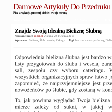
Darmowe Artykuły Do Przedruku
Pisz artykuły, promuj siebie i swoje strony
Strona Główna
Informacje Dla Autorów
Jak Dodać Artykuł?
Polit
Znajdź Swoją Idealną Bieliznę Ślubną
Napisane przez
angel.pl
w środa, 24 kwietnia 2013
Wpisane w:
Bielizna
,
Ślub i wesele
,
Zakupy
Tagi:
bielizna na noc poślubną
,
Bieli
Odpowiednia bielizna ślubna jest bardzo
listy przygotowań do ślubu i wesela, zara
sali, zespołu czy wyboru cateringu. 
wszystkich organizacyjnych spraw łatwo je
zapomnieć, że najprzyjemniejsze jest prze
nowożeńców po ślubie, gdy zostaną w ko
To, jak powinna wyglądać Twoja bielizna
mierze zależy od sukni, w jakiej 