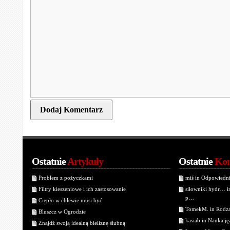
Ostatnie
Artykuły
Ostatnie
Kom
Problem z pożyczkami
miś in Odpowiedn
Filtry kieszeniowe i ich zastosowanie
siłowniki hydr… 
p…
Ciepło w chlewie musi być
TomekM. in Rodzaj
Bluszcz w Ogrodzie
kasiab in Nauka j
Znajdź swoją idealną bieliznę ślubną