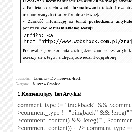
UWAGA! Chcesz zamieścić ten artykuł na swojej stroni
» Pamiętaj o zachowaniu
formatowania tekstu
i ewentu
reklamowanych stron w formie aktywnej.
» Zamieść informację na temat
pochodzenia artykuł
poniższy
kod w niezmienionej wersji
:
Pochwal się w komentarzach gdzie zamieściłeś artykuł
ucieszy się z tego i z chęcią odwiedzi Twoją stronę.
poprzedni:
Usługi serwisów motoryzacyjnych
Następny:
Bluszcz w Ogrodzie
1 Komentujący Ten Artykuł
comment_type != "trackback" && $comme
>comment_type != "pingback" && !ereg("
>comment_content) && !ereg("
", $commen
>comment_content)) { ?>
comment_type == 