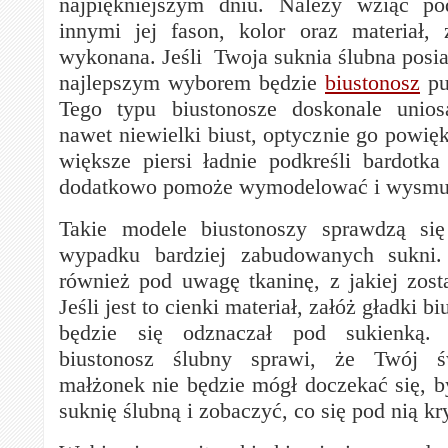
najpiękniejszym dniu. Należy wziąć p
innymi jej fason, kolor oraz materiał, 
wykonana. Jeśli Twoja suknia ślubna posia
najlepszym wyborem będzie
biustonosz
pu
Tego typu biustonosze doskonale unio
nawet niewielki biust, optycznie go powię
większe piersi ładnie podkreśli bardotka 
dodatkowo pomoże wymodelować i wysmuk
Takie modele biustonoszy sprawdzą si
wypadku bardziej zabudowanych sukni.
również pod uwagę tkaninę, z jakiej zosta
Jeśli jest to cienki materiał, załóż gładki b
będzie się odznaczał pod sukienką.
biustonosz ślubny sprawi, że Twój ś
małżonek nie będzie mógł doczekać się, b
suknię ślubną i zobaczyć, co się pod nią k