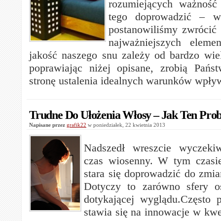
rozumiejących ważność
tego doprowadzić – w
postanowiliśmy zwrócić
najważniejszych eleme
jakość naszego snu zależy od bardzo wie
poprawiając niżej opisane, zrobią Pań
stronę ustalenia idealnych warunków wpły
Trudne Do Ułożenia Włosy – Jak Ten Pro
Napisane przez
grafik22
w poniedziałek, 22 kwietnia 2013
Nadszedł wreszcie wyczeki
czas wiosenny. W tym czasie
stara się doprowadzić do zmi
Dotyczy to zarówno sfery os
dotykającej wyglądu.Często 
stawia się na innowacje w kwes