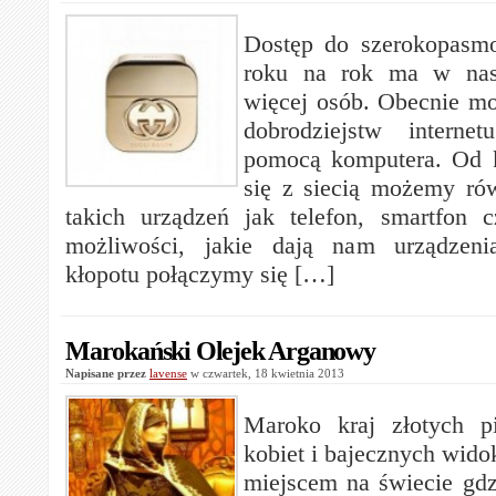
Dostęp do szerokopasmo
roku na rok ma w nas
więcej osób. Obecnie m
dobrodziejstw interne
pomocą komputera. Od k
się z siecią możemy ró
takich urządzeń jak telefon, smartfon c
możliwości, jakie dają nam urządzeni
kłopotu połączymy się […]
Marokański Olejek Arganowy
Napisane przez
lavense
w czwartek, 18 kwietnia 2013
Maroko kraj złotych p
kobiet i bajecznych wido
miejscem na świecie gd