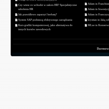
Adam in Franchisin
Czy wiesz co wchodzi w zakres HR? Specjalistyczne
szkolenia HR
Adam in Inwestycj
Jak prawidłowo zaparzyć herbatę?
Adam in Franczyza
System SAP podstawą efektywnego zarządzania
krystian in Jaką o
Kurs grafiki komputerowej, jako alternatywa do
MLue in Konserwa
innych kursów zawodowych
Darmowe