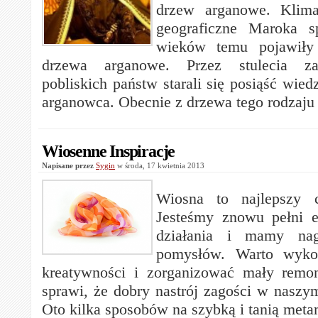
drzew arganowe. Klima
geograficzne Maroka s
wieków temu pojawiły 
drzewa arganowe. Przez stulecia za
pobliskich państw starali się posiąść wie
arganowca. Obecnie z drzewa tego rodzaju
Wiosenne Inspiracje
Napisane przez
Sygin
w środa, 17 kwietnia 2013
Wiosna to najlepszy 
Jesteśmy znowu pełni e
działania i mamy na
pomysłów. Warto wykor
kreatywności i zorganizować mały remo
sprawi, że dobry nastrój zagości w naszy
Oto kilka sposobów na szybką i tanią meta