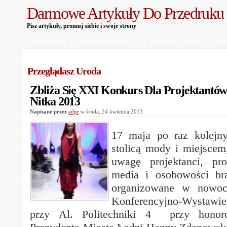
Darmowe Artykuły Do Przedruku
Pisz artykuły, promuj siebie i swoje strony
Strona Główna
Informacje Dla Autorów
Jak Dodać Artykuł?
Polit
Przeglądasz Uroda
Zbliża Się XXI Konkurs Dla Projektantów
Nitka 2013
Napisane przez
adpr
w środa, 24 kwietnia 2013
17 maja po raz kolejny
stolicą mody i miejscem
uwagę projektanci, pro
media i osobowości br
organizowane w nowo
Konferencyjno-Wysta
przy Al. Politechniki 4 przy honor