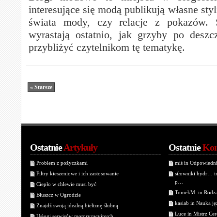
interesujące się modą publikują własne styl
świata mody, czy relacje z pokazów. 
wyrastają ostatnio, jak grzyby po deszc
przybliżyć czytelnikom tę tematykę.
« Starsze
Ostatnie
Artykuły
Ostatnie
Kom
Problem z pożyczkami
miś in Odpowiedn
Filtry kieszeniowe i ich zastosowanie
siłowniki hydr… 
p…
Ciepło w chlewie musi być
TomekM. in Rodzaj
Bluszcz w Ogrodzie
kasiab in Nauka j
Znajdź swoją idealną bieliznę ślubną
Luce in Mistrz Cer
Usługi serwisów motoryzacyjnych