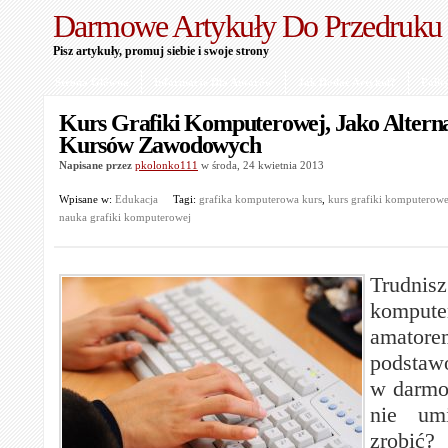
Darmowe Artykuły Do Przedruku
Pisz artykuły, promuj siebie i swoje strony
Strona Główna
Informacje Dla Autorów
Jak Dodać Artykuł?
Polit
Kurs Grafiki Komputerowej, Jako Altern
Kursów Zawodowych
Napisane przez
pkolonko111
w środa, 24 kwietnia 2013
Wpisane w:
Edukacja
Tagi:
grafika komputerowa kurs
,
kurs grafiki komputerowe
nauka grafiki komputerowej
Trudnis
komputer
amatore
podsta
w darmo
nie um
zrob