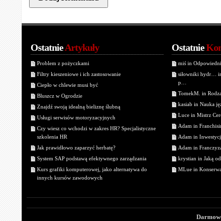
Ostatnie
Artykuły
Ostatnie
Kom
Problem z pożyczkami
miś in Odpowiedn
Filtry kieszeniowe i ich zastosowanie
siłowniki hydr… 
p…
Ciepło w chlewie musi być
TomekM. in Rodzaj
Bluszcz w Ogrodzie
kasiab in Nauka j
Znajdź swoją idealną bieliznę ślubną
Luce in Mistrz Cer
Usługi serwisów motoryzacyjnych
Adam in Franchisin
Czy wiesz co wchodzi w zakres HR? Specjalistyczne
szkolenia HR
Adam in Inwestycj
Jak prawidłowo zaparzyć herbatę?
Adam in Franczyza
System SAP podstawą efektywnego zarządzania
krystian in Jaką o
Kurs grafiki komputerowej, jako alternatywa do
MLue in Konserwa
innych kursów zawodowych
Darmowe