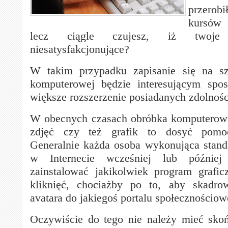
przero
kursów
lecz ciągle czujesz, iż twoje
niesatysfakcjonujące?
W takim przypadku zapisanie się na szk
komputerowej będzie interesującym spo
większe rozszerzenie posiadanych zdolnośc
W obecnych czasach obróbka komputerowa
zdjęć czy też grafik to dosyć pomoc
Generalnie każda osoba wykonująca stan
w Internecie wcześniej lub później
zainstalować jakikolwiek program grafic
kliknięć, chociażby po to, aby skadr
avatara do jakiegoś portalu społecznościow
Oczywiście do tego nie należy mieć sko