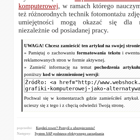
komputerowej
, w ramach którego nauczymy
też różnorodnych technik fotomontażu zdję
umiejętności mogą okazać się dla 
niezależnie od posiadanej pracy.
UWAGA! Chcesz zamieścić ten artykuł na swojej stroni
» Pamiętaj o zachowaniu
formatowania tekstu
i ewentu
reklamowanych stron w formie aktywnej.
» Zamieść informację na temat
pochodzenia artykuł
poniższy
kod w niezmienionej wersji
:
Pochwal się w komentarzach gdzie zamieściłeś artykuł
ucieszy się z tego i z chęcią odwiedzi Twoją stronę.
poprzedni:
Kupiłeś rower? Pomyśl o ubezpieczeniu!
Następny:
System SAP podstawą efektywnego zarządzania