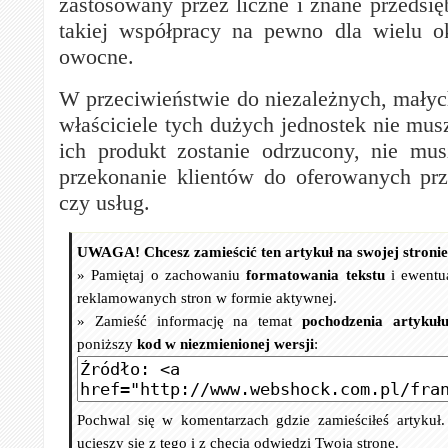
zastosowany przez liczne i znane przedsię
takiej współpracy na pewno dla wielu o
owocne.
W przeciwieństwie do niezależnych, małych
właściciele tych dużych jednostek nie mus
ich produkt zostanie odrzucony, nie mu
przekonanie klientów do oferowanych pr
czy usług.
UWAGA! Chcesz zamieścić ten artykuł na swojej stroni
» Pamiętaj o zachowaniu
formatowania tekstu
i ewentu
reklamowanych stron w formie aktywnej.
» Zamieść informację na temat
pochodzenia artykuł
poniższy
kod w niezmienionej wersji
:
Pochwal się w komentarzach gdzie zamieściłeś artykuł
ucieszy się z tego i z chęcią odwiedzi Twoją stronę.