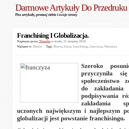
Darmowe Artykuły Do Przedruku
Pisz artykuły, promuj siebie i swoje strony
Strona Główna
Informacje Dla Autorów
Jak Dodać Artykuł?
Polit
Franchising I Globalizacja.
Napisane przez
36media
w środa, 11 sierpnia 2010
Wpisane w:
Biznes
Tagi:
Biznes
,
firma
,
franchising
,
franczyza
,
Warszawa
Szeroko posunię
przyczyniła s
społeczeństwo z
do zakładania 
podpisywania ró
zakładania s
uczonych największym i najlepszym po
globalizacji jest powstanie franchisingu.