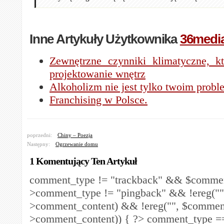
Inne Artykuły Użytkownika
36medi
Zewnętrzne czynniki klimatyczne, k
projektowanie wnętrz
Alkoholizm nie jest tylko twoim prob
Franchising w Polsce.
poprzedni:
Chiny – Poezja
Następny:
Ogrzewanie domu
1 Komentujący Ten Artykuł
comment_type != "trackback" && $comme
>comment_type != "pingback" && !ereg("
>comment_content) && !ereg("
", $commen
>comment_content)) { ?>
comment_type == 