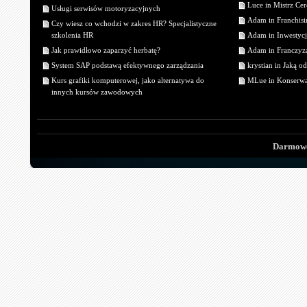
Luce in Mistrz Cer
Usługi serwisów motoryzacyjnych
Adam in Franchisin
Czy wiesz co wchodzi w zakres HR? Specjalistyczne
szkolenia HR
Adam in Inwestycj
Jak prawidłowo zaparzyć herbatę?
Adam in Franczyza
System SAP podstawą efektywnego zarządzania
krystian in Jaką o
Kurs grafiki komputerowej, jako alternatywa do
MLue in Konserwa
innych kursów zawodowych
Darmowe