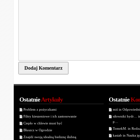
Ostatnie
Artykuły
Ostatnie
Kom
Problem z pożyczkami
miś in Odpowiedn
Filtry kieszeniowe i ich zastosowanie
siłowniki hydr… 
p…
Ciepło w chlewie musi być
TomekM. in Rodzaj
Bluszcz w Ogrodzie
kasiab in Nauka j
Znajdź swoją idealną bieliznę ślubną