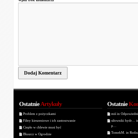
Ostatnie
Artykuły
Ostatnie
Kom
Problem z pożyczkami
miś in Odpowiedn
Filtry kieszeniowe i ich zastosowanie
siłowniki hydr… 
p…
Ciepło w chlewie musi być
TomekM. in Rodzaj
Bluszcz w Ogrodzie