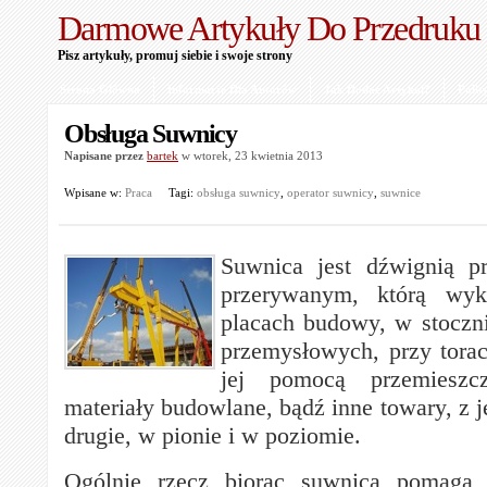
Darmowe Artykuły Do Przedruku
Pisz artykuły, promuj siebie i swoje strony
Strona Główna
Informacje Dla Autorów
Jak Dodać Artykuł?
Polit
Obsługa Suwnicy
Napisane przez
bartek
w wtorek, 23 kwietnia 2013
Wpisane w:
Praca
Tagi:
obsługa suwnicy
,
operator suwnicy
,
suwnice
Suwnica jest dźwignią p
przerywanym, którą wyk
placach budowy, w stoczn
przemysłowych, przy tora
jej pomocą przemieszc
materiały budowlane, bądź inne towary, z 
drugie, w pionie i w poziomie.
Ogólnie rzecz biorąc suwnica pomaga 