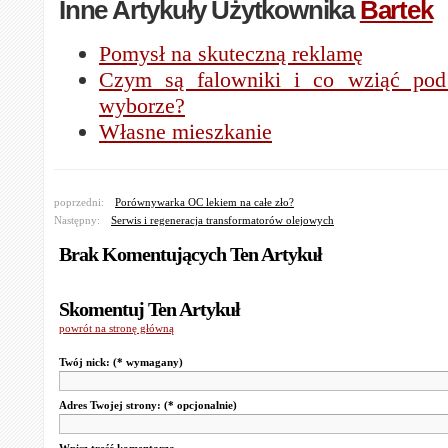
Inne Artykuły Użytkownika
Bartek
Pomysł na skuteczną reklamę
Czym są falowniki i co wziąć pod
wyborze?
Własne mieszkanie
poprzedni:
Porównywarka OC lekiem na całe zło?
Następny:
Serwis i regeneracja transformatorów olejowych
Brak Komentujących Ten Artykuł
Skomentuj Ten Artykuł
powrót na stronę główną
Twój nick:
(* wymagany)
Adres Twojej strony:
(* opcjonalnie)
Wpisz treść komentarza