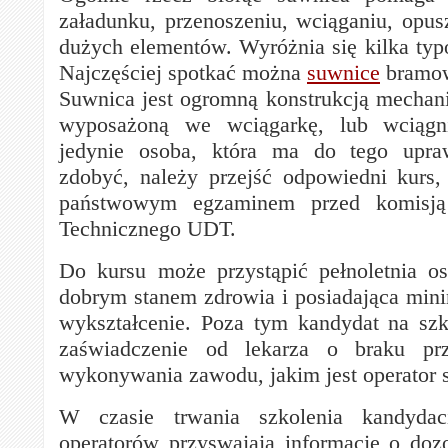
załadunku, przenoszeniu, wciąganiu, opus
dużych elementów. Wyróżnia się kilka typ
Najczęściej spotkać można
suwnice
bramow
Suwnica jest ogromną konstrukcją mechani
wyposażoną we wciągarkę, lub wciągni
jedynie osoba, która ma do tego upra
zdobyć, należy przejść odpowiedni kurs,
państwowym egzaminem przed komisj
Technicznego UDT.
Do kursu może przystąpić pełnoletnia os
dobrym stanem zdrowia i posiadająca mi
wykształcenie. Poza tym kandydat na sz
zaświadczenie od lekarza o braku pr
wykonywania zawodu, jakim jest operator 
W czasie trwania szkolenia kandydac
operatorów przyswajają informacje o doz