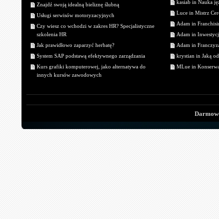
kasiab in Nauka j
Znajdź swoją idealną bieliznę ślubną
Luce in Mistrz Cer
Usługi serwisów motoryzacyjnych
Adam in Franchisin
Czy wiesz co wchodzi w zakres HR? Specjalistyczne
szkolenia HR
Adam in Inwestycj
Jak prawidłowo zaparzyć herbatę?
Adam in Franczyza
System SAP podstawą efektywnego zarządzania
krystian in Jaką o
Kurs grafiki komputerowej, jako alternatywa do
MLue in Konserwa
innych kursów zawodowych
Darmowe