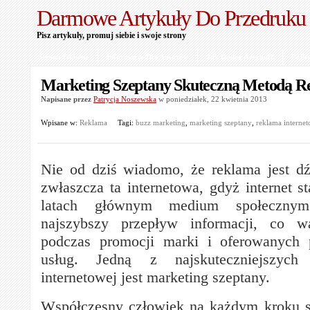
Darmowe Artykuły Do Przedruku
Pisz artykuły, promuj siebie i swoje strony
Strona Główna
Informacje Dla Autorów
Jak Dodać Artykuł?
Polit
Marketing Szeptany Skuteczną Metodą R
Napisane przez
Patrycja Noszewska
w poniedziałek, 22 kwietnia 2013
Wpisane w:
Reklama
Tagi:
buzz marketing
,
marketing szeptany
,
reklama interne
Nie od dziś wiadomo, że reklama jest d
zwłaszcza ta internetowa, gdyż internet st
latach głównym medium społecznym
najszybszy przepływ informacji, co w
podczas promocji marki i oferowanych 
usług. Jedną z najskuteczniejszych
internetowej jest marketing szeptany.
Współczesny człowiek na każdym kroku s