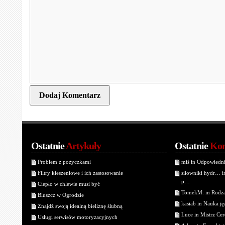
Ostatnie
Artykuły
Ostatnie
Kom
Problem z pożyczkami
miś in Odpowiedn
Filtry kieszeniowe i ich zastosowanie
siłowniki hydr… 
p…
Ciepło w chlewie musi być
TomekM. in Rodzaj
Bluszcz w Ogrodzie
kasiab in Nauka j
Znajdź swoją idealną bieliznę ślubną
Luce in Mistrz Cer
Usługi serwisów motoryzacyjnych