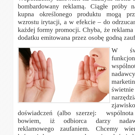
bombardowany reklamą. Ciągłe próby n
kupna określonego produktu mogą prz
wzrostu irytacji, a w efekcie – do odrzuca
każdej formy promocji. Chyba, że reklama t
dodatku emitowana przez osobę godną za
W świ
funkcj
wspóln
nadawc
marke
świetn
narzędz
zjawis
doświadczeń (albo szerzej: wspólnota
bowiem, iż odbiorca darzy nadaw
reklamowego zaufaniem. Chcemy wie