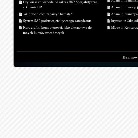
Adam in Franchisin
Czy wiesz co wchodzi w zakres HR? Specjalistyczne
szkolenia HR
Adam in Inwestycj
Jak prawidłowo zaparzyć herbatę?
Adam in Franczyza
System SAP podstawą efektywnego zarządzania
krystian in Jaką o
Kurs grafiki komputerowej, jako alternatywa do
MLue in Konserwa
innych kursów zawodowych
Darmowe