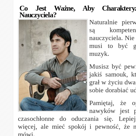
Co Jest Ważne, Aby Charakteryz
Nauczyciela?
Naturalnie pie
są kompetenc
nauczyciela. Nie 
musi to być g
muzyk.
Musisz być pewie
jakiś samouk, k
grał w życiu dwa 
sobie dorabiać ud
Pamiętaj, że o
nawyków jest p
czasochłonne do oduczania się. Lepiej
więcej, ale mieć spokój i pewność, że 
mówi.