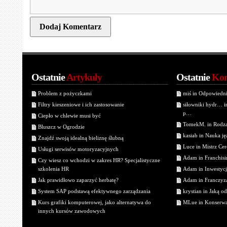
Ostatnie
Artykuły
Ostatnie
Kom
Problem z pożyczkami
miś in Odpowiedn
Filtry kieszeniowe i ich zastosowanie
siłowniki hydr… 
p…
Ciepło w chlewie musi być
TomekM. in Rodzaj
Bluszcz w Ogrodzie
kasiab in Nauka j
Znajdź swoją idealną bieliznę ślubną
Luce in Mistrz Cer
Usługi serwisów motoryzacyjnych
Adam in Franchisin
Czy wiesz co wchodzi w zakres HR? Specjalistyczne
szkolenia HR
Adam in Inwestycj
Jak prawidłowo zaparzyć herbatę?
Adam in Franczyza
System SAP podstawą efektywnego zarządzania
krystian in Jaką o
Kurs grafiki komputerowej, jako alternatywa do
MLue in Konserwa
innych kursów zawodowych