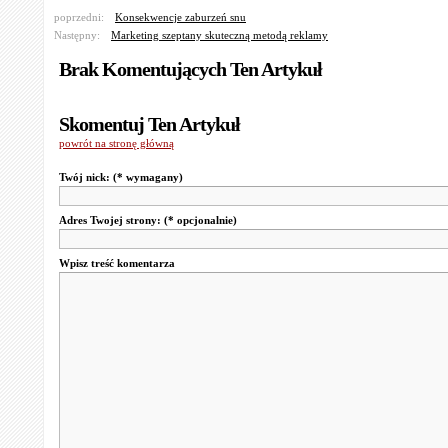
poprzedni:
Konsekwencje zaburzeń snu
Następny:
Marketing szeptany skuteczną metodą reklamy
Brak Komentujących Ten Artykuł
Skomentuj Ten Artykuł
powrót na stronę główną
Twój nick:
(* wymagany)
Adres Twojej strony:
(* opcjonalnie)
Wpisz treść komentarza