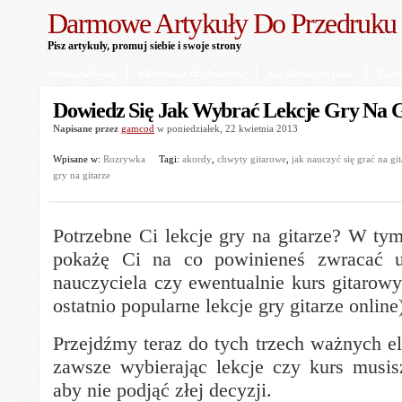
Darmowe Artykuły Do Przedruku
Pisz artykuły, promuj siebie i swoje strony
Strona Główna
Informacje Dla Autorów
Jak Dodać Artykuł?
Polit
Dowiedz Się Jak Wybrać Lekcje Gry Na G
Napisane przez
gamcod
w poniedziałek, 22 kwietnia 2013
Wpisane w:
Rozrywka
Tagi:
akordy
,
chwyty gitarowe
,
jak nauczyć się grać na git
gry na gitarze
Potrzebne Ci lekcje gry na gitarze? W ty
pokażę Ci na co powinieneś zwracać u
nauczyciela czy ewentualnie kurs gitarowy
ostatnio popularne lekcje gry gitarze online
Przejdźmy teraz do tych trzech ważnych e
zawsze wybierając lekcje czy kurs musi
aby nie podjąć złej decyzji.