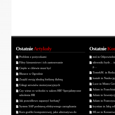
Ostatnie
Artykuły
Ostatnie
Kom
Problem z pożyczkami
miś in Odpowiedn
Filtry kieszeniowe i ich zastosowanie
siłowniki hydr… 
p…
Ciepło w chlewie musi być
TomekM. in Rodzaj
Bluszcz w Ogrodzie
kasiab in Nauka j
Znajdź swoją idealną bieliznę ślubną
Luce in Mistrz Cer
Usługi serwisów motoryzacyjnych
Adam in Franchisin
Czy wiesz co wchodzi w zakres HR? Specjalistyczne
szkolenia HR
Adam in Inwestycj
Jak prawidłowo zaparzyć herbatę?
Adam in Franczyza
System SAP podstawą efektywnego zarządzania
krystian in Jaką o
Kurs grafiki komputerowej, jako alternatywa do
MLue in Konserwa