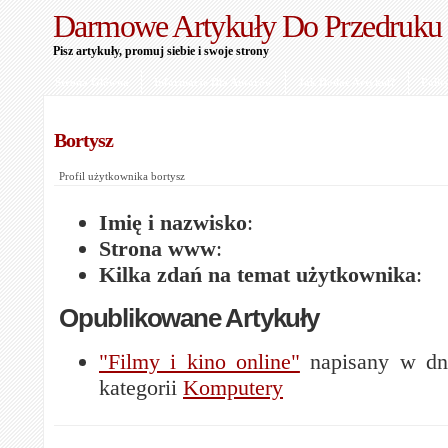
Darmowe Artykuły Do Przedruku
Pisz artykuły, promuj siebie i swoje strony
Strona Główna
Informacje Dla Autorów
Jak Dodać Artykuł?
Polit
Bortysz
Profil użytkownika bortysz
Imię i nazwisko
:
Strona www
:
Kilka zdań na temat użytkownika
:
Opublikowane Artykuły
"Filmy i kino online"
napisany w dn
kategorii
Komputery