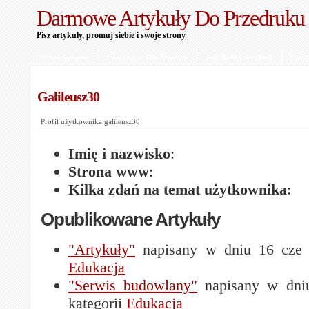
Darmowe Artykuły Do Przedruku
Pisz artykuły, promuj siebie i swoje strony
Strona Główna
Informacje Dla Autorów
Jak Dodać Artykuł?
Polit
Galileusz30
Profil użytkownika galileusz30
Imię i nazwisko
:
Strona www
:
Kilka zdań na temat użytkownika
:
Opublikowane Artykuły
"Artykuły"
napisany w dniu 16 cze 
Edukacja
"Serwis budowlany"
napisany w dni
kategorii
Edukacja