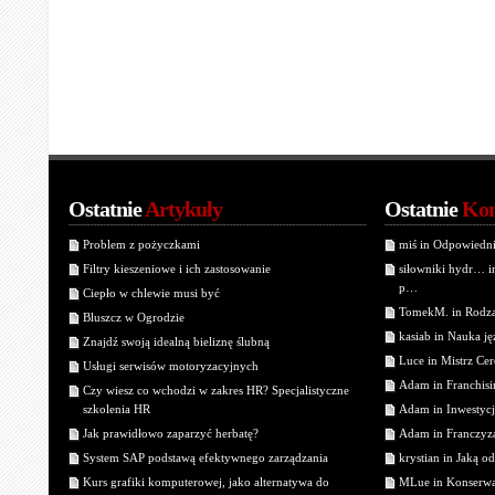
Ostatnie
Artykuły
Ostatnie
Kom
Problem z pożyczkami
miś in Odpowiedn
Filtry kieszeniowe i ich zastosowanie
siłowniki hydr… 
p…
Ciepło w chlewie musi być
TomekM. in Rodzaj
Bluszcz w Ogrodzie
kasiab in Nauka j
Znajdź swoją idealną bieliznę ślubną
Luce in Mistrz Cer
Usługi serwisów motoryzacyjnych
Adam in Franchisin
Czy wiesz co wchodzi w zakres HR? Specjalistyczne
szkolenia HR
Adam in Inwestycj
Jak prawidłowo zaparzyć herbatę?
Adam in Franczyza
System SAP podstawą efektywnego zarządzania
krystian in Jaką o
Kurs grafiki komputerowej, jako alternatywa do
MLue in Konserwa