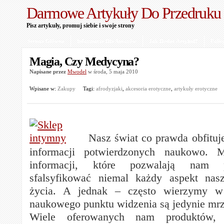
Darmowe Artykuły Do Przedruku
Pisz artykuły, promuj siebie i swoje strony
Strona Główna
Informacje Dla Autorów
Jak Dodać Artykuł?
Polit
Magia, Czy Medycyna?
Napisane przez
Mwodel
w środa, 5 maja 2010
Wpisane w:
Zakupy
Tagi:
afrodyzjaki
,
akcesoria erotyczne
,
artykuły erotyczne
Nasz świat co prawda obfituj
informacji potwierdzonych naukowo.
informacji, które pozwalają nam p
sfalsyfikować niemal każdy aspekt nas
życia. A jednak – często wierzymy w 
naukowego punktu widzenia są jedynie mr
Wiele oferowanych nam produktów, 