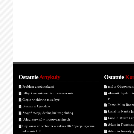
Ostatnie
Artykuły
Ostatnie
Kom
Problem z pożyczkami
miś in Odpowiedn
Filtry kieszeniowe i ich zastosowanie
siłowniki hydr… 
p…
Ciepło w chlewie musi być
TomekM. in Rodzaj
Bluszcz w Ogrodzie
kasiab in Nauka j
Znajdź swoją idealną bieliznę ślubną
Luce in Mistrz Cer
Usługi serwisów motoryzacyjnych
Adam in Franchisin
Czy wiesz co wchodzi w zakres HR? Specjalistyczne
szkolenia HR
Adam in Inwestycj