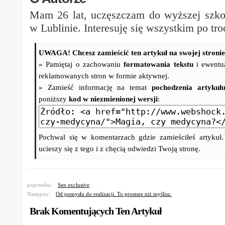
Mam 26 lat, uczęszczam do wyższej szkoł
w Lublinie. Interesuję się wszystkim po tro
UWAGA! Chcesz zamieścić ten artykuł na swojej stroni
» Pamiętaj o zachowaniu
formatowania tekstu
i ewentu
reklamowanych stron w formie aktywnej.
» Zamieść informację na temat
pochodzenia artykuł
poniższy
kod w niezmienionej wersji
:
Pochwal się w komentarzach gdzie zamieściłeś artykuł
ucieszy się z tego i z chęcią odwiedzi Twoją stronę.
poprzedni:
Sen exclusive
Następny:
Od pomysłu do realizacji. To prostsze niż myślisz.
Brak Komentujących Ten Artykuł