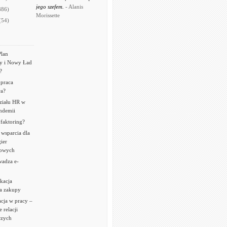
jego szefem.
- Alanis
886)
Morissette
(54)
Plan
 i Nowy Ład
?
 praca
a?
ziału HR w
andemii
 faktoring?
wsparcia dla
ier
owych
adza e-
kacja
ca zakupy
cja w pracy –
 relacji
czych