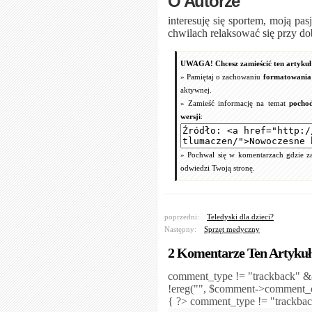
O Autorze
interesuję się sportem, moją pas
chwilach relaksować się przy do
UWAGA! Chcesz zamieścić ten artykuł 
» Pamiętaj o zachowaniu
formatowania 
aktywnej.
» Zamieść informację na temat
pochod
wersji
:
» Pochwal się w komentarzach gdzie zam
odwiedzi Twoją stronę.
poprzedni:
Teledyski dla dzieci?
Następny:
Sprzęt medyczny
2 Komentarze Ten Artykuł
comment_type != "trackback" 
!ereg("
", $comment->comment_c
{ ?>
comment_type != "trackb