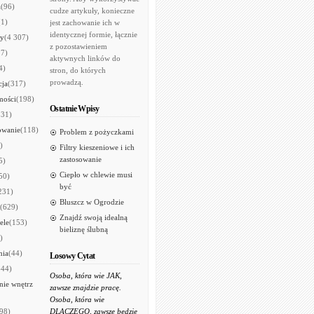
a
(96)
cudze artykuły, konieczne
(1)
jest zachowanie ich w
identycznej formie, łącznie
ry
(4 307)
z pozostawieniem
97)
aktywnych linków do
4)
stron, do których
prowadzą.
cja
(317)
mości
(198)
Ostatnie Wpisy
531)
owanie
(118)
Problem z pożyczkami
)
Filtry kieszeniowe i ich
zastosowanie
5)
Ciepło w chlewie musi
50)
być
231)
Bluszcz w Ogrodzie
(629)
Znajdź swoją idealną
ele
(153)
bieliznę ślubną
)
nia
(44)
Losowy Cytat
644)
Osoba, która wie JAK,
ie wnętrz
zawsze znajdzie pracę.
Osoba, która wie
98)
DLACZEGO, zawsze będzie