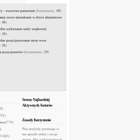
rry - owocowe panaceum
(komentarzy:
48
)
amy nowe mieszkanie w drzwi aluminiowe
y:
48
)
elne wykonanie szafy wnękowej
y:
39
)
elne pozycjonowanie stron www
y:
36
)
a pozycjonerów
(komentarzy:
29
)
Strony Najbardziej
Aktywnych Autorów
0)
291)
Zasady Korzystania
two
(779)
Pisz artykuły promując w
)
ten sposób siebie i swoje
(3 665)
strony. Aby wykorzystywać