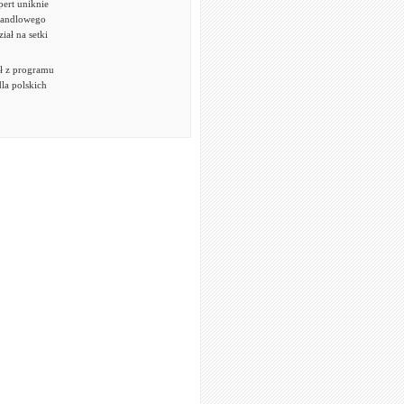
ert uniknie
handlowego
iał na setki
ł z programu
la polskich