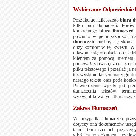
Wybieramy Odpowiednie 
Poszukując najlepszego
biura t
kilku biur tłumaczeń. Porów
konkretnego
biura tłumaczeń
.
powinno w pełni zaspokoić na
tłumaczeń
musimy się skontakt
duży komfort w tej kwestii. W
udawanie się osobiście do sied
klientem za pomocą internetu
ponieważ zaoszczędza nasz cenn
pliku tekstowego i przesłać ja n
też wysłanie faksem naszego d
naszego tekstu oraz poda konkr
Potwierdzenie wpłaty jest prz
tłumaczenia tekstów termi
wykwalifikowanych tłumaczy, k
Zakres Tłumaczeń
W przypadku tłumaczeń przysi
dotyczy ona dokumentów urzęd
takich tłumaczeniach przysięg
gdyż jest to dokument urzędo