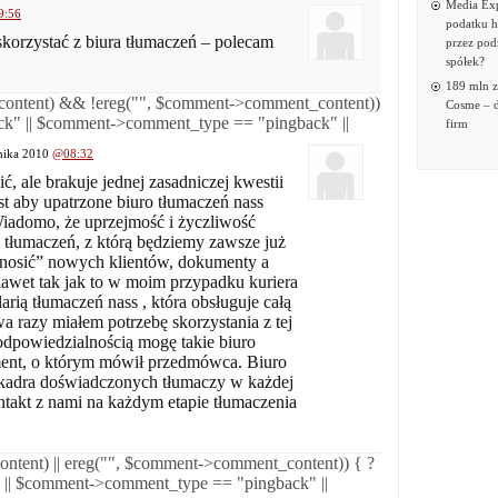
Media Exp
9:56
podatku 
 skorzystać z biura tłumaczeń – polecam
przez podz
spółek?
189 mln z
ontent) && !ereg("
", $comment->comment_content))
Cosme – d
k" || $comment->comment_type == "pingback" ||
firm
rnika 2010
@08:32
, ale brakuje jednej zasadniczej kwestii
st aby upatrzone biuro tłumaczeń nass
iadomo, że uprzejmość i życzliwość
 tłumaczeń, z którą będziemy zawsze już
osić” nowych klientów, dokumenty a
awet tak jak to w moim przypadku kuriera
larią tłumaczeń nass , która obsługuje całą
a razy miałem potrzebę skorzystania z tej
 odpowiedzialnością mogę takie biuro
lement, o którym mówił przedmówca. Biuro
o kadra doświadczonych tłumaczy w każdej
ontakt z nami na każdym etapie tłumaczenia
tent) || ereg("
", $comment->comment_content)) { ?
 || $comment->comment_type == "pingback" ||