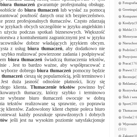
Fotografi
g
biura tłumaczeń
gwarantuje profesjonalną obsługę.
sobiście do
biura tłumaczeń
lub wysłać za pomocą
Greetings
arantować poufność danych oraz ich bezpieczeństwo.
Kompute
ze przez profesjonalnych tłumaczów. Często zdarzają
Kredyty
(
 w językach obcych szczególnie w języku angielskim i
Meble
(13
m użyciu podczas spotkań biznesowych. Większość
Motoryza
biorstwa z kontrahentami zagranicznymi jest w języku
pracowników dobrze władających językiem obcym.
Nierucho
zysta z usług
biura tłumaczeń
, aby dodatkowo nie
Podróże
(
 szybko realizować powierzone zadania i podpisywać
Pozycjon
ędem
biura tłumaczeń
świadczą tłumaczenia tekstów,
Praca
(176
alnie . Jest to bardzo ważne, aby współpracować z
W wyborze dobrego
biura tłumaczeń
pomocny będzie
Prawo
(12
 tłumaczeń
cieszą się popularnością, jeśli terminowo i
Recenzje
(
 Jest duża jasność odnośnie płatności, liczy się
Reklama
(
żdego klienta.
Tłumaczenie tekstów
powinno być
Rozrywka
kowanych tłumaczy, którzy szybko i terminowo
Ślub i wes
brze wybrane biuro tłumaczeń owocuje w dobrą
nia tekstów realizowane są sprawnie, co poprawia
Sport
(200
cję klientów. Zadowolony klient chętnie poleca biuro
Tłumacze
onieważ każdy poszukuje sprawdzonych i dobrych
Uroda
(2 
stów
jeśli jest na wysokim poziomie satysfakcjonuje
Wyposażen
(511)
Zakupy
(4