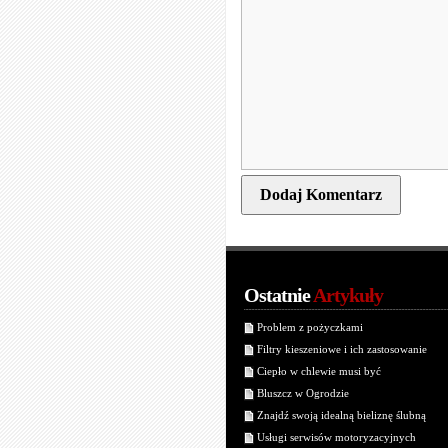
Ostatnie
Artykuły
Problem z pożyczkami
Filtry kieszeniowe i ich zastosowanie
Ciepło w chlewie musi być
Bluszcz w Ogrodzie
Znajdź swoją idealną bieliznę ślubną
Usługi serwisów motoryzacyjnych