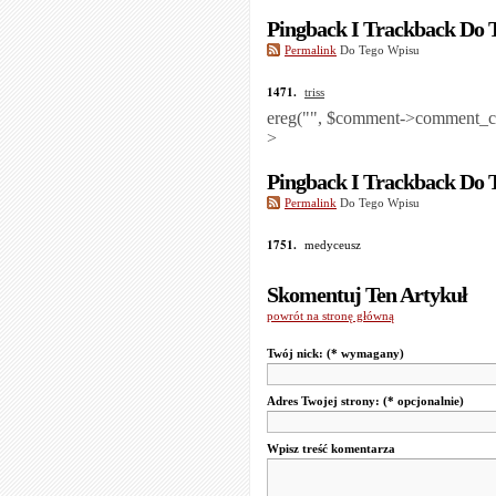
Pingback I Trackback Do 
Permalink
Do Tego Wpisu
1471.
triss
ereg("
", $comment->comment_con
>
Pingback I Trackback Do 
Permalink
Do Tego Wpisu
1751.
medyceusz
Skomentuj Ten Artykuł
powrót na stronę główną
Twój nick:
(* wymagany)
Adres Twojej strony:
(* opcjonalnie)
Wpisz treść komentarza