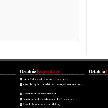
Ostatnie
Komentarze
Ostatnio
miś in Odpowiednia ochrona motocykla
siłowniki hydr… in A140 AIR – napęd ekonomiczny i
p…
TomekM. in Rodzaje elewacji
kasiab in Nauka języka angielskiego dla pocz…
Luce in Mistrz Ceremonii ślubnej