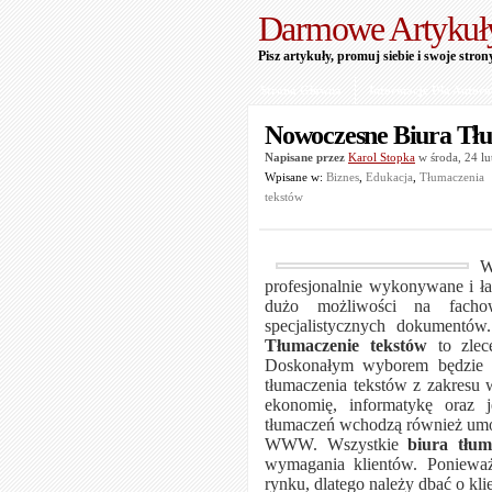
Darmowe Artykuł
Pisz artykuły, promuj siebie i swoje stron
Strona Główna
Informacje Dla Autor
Nowoczesne Biura Tł
Napisane przez
Karol Stopka
w środa, 24 l
Wpisane w:
Biznes
,
Edukacja
,
Tłumaczenia
tekstów
W
profesjonalnie wykonywane i ł
dużo możliwości na fac
specjalistycznych dokumentów
Tłumaczenie tekstów
to zlece
Doskonałym wyborem będzie bi
tłumaczenia tekstów z zakresu 
ekonomię, informatykę oraz 
tłumaczeń wchodzą również umo
WWW. Wszystkie
biura tłum
wymagania klientów. Ponieważ
rynku, dlatego należy dbać o kli