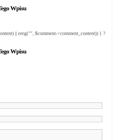
Tego Wpisu
tent) || ereg("
", $comment->comment_content)) { ?
Tego Wpisu