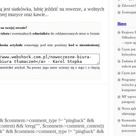
Zdrowie
(
ją jest siatkówka, lubię jeździć na rowerze, a wolnych
Zwierzęta
brej muzyce oraz kawie...
Biznes
na swojej stronie?
Krajowy 
tekstu
i ewentualnych
odnośników
do reklamowanych stron w formie
Odbudowy
– czym są
zenia artykułu
wstawiając pod nim poniższy
kod w niezmienionej
Czym jest
hybrydow
Zadania d
trakcie p
ieściłeś artykuł. Na pewno jego autor ucieszy się z tego i z chęcią
Czym jest
Programy 
twórców g
komputer
MF wprow
paragony
Nowa apli
ułatwiają
&& $comment->comment_type != "pingback" &&
Komunika
ontent) && !ereg("
", $comment->comment_content))
budowanie
pracowni
ack" && $comment->comment_type != "pingback" &&