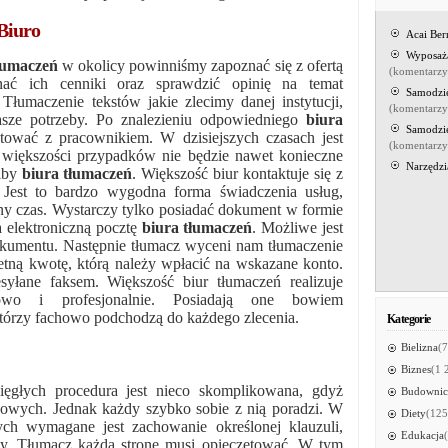
Biuro
Acai Be
Wyposaż
łumaczeń
w okolicy powinniśmy zapoznać się z ofertą
(komentarz
nać ich cenniki oraz sprawdzić opinię na temat
Samodzi
 Tłumaczenie tekstów jakie zlecimy danej instytucji,
(komentarz
sze potrzeby. Po znalezieniu odpowiedniego
biura
Samodzi
ować z pracownikiem. W dzisiejszych czasach jest
(komentarz
 większości przypadków nie będzie nawet konieczne
Narzędzi
ziby
biura tłumaczeń
. Większość biur kontaktuje się z
. Jest to bardzo wygodna forma świadczenia usług,
y czas. Wystarczy tylko posiadać dokument w formie
a elektroniczną pocztę
biura tłumaczeń
. Możliwe jest
okumentu. Następnie tłumacz wyceni nam tłumaczenie
etną kwotę, którą należy wpłacić na wskazane konto.
esyłane faksem. Większość biur tłumaczeń realizuje
nowo i profesjonalnie. Posiadają one bowiem
tórzy fachowo podchodzą do każdego zlecenia.
Kategorie
Bielizna
(7
Biznes
(1 
ęgłych procedura jest nieco skomplikowana, gdyż
Budownic
owych. Jednak każdy szybko sobie z nią poradzi. W
Diety
(125
łych wymagane jest zachowanie określonej klauzuli,
Edukacja
wy. Tłumacz każdą stronę musi opieczętować. W tym