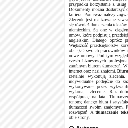
przypadku korzystanie z usłu
Dokumenty można dostarczyć o
kuriera. Ponieważ należy zagw
Zlecenie jest realizowane zaws
się również tłumaczenia tekstów
niemieckim. Są one w ciągły
umów, które podpisują przedsię
angielskim. Dlatego oprócz 
Większość przedsiębiorstw kor
obciążać swoich pracowników i
nowe umowy. Pod tym wzgl
często biznesowych profesjon
zaufanym biurem tłumaczeń. 
internet oraz nasi znajomi.
Biura
rzetelnie wykonują zlecenia.
indywidualne podejście do ka
wykonywane przez wykwalifi
wykonają zlecenie. Raz do
współpracę na lata. Tłumacze
renomę danego biura i satysfak
tłumaczeń swoim znajomym. P
rozwiązań. A
tłumaczenie tek
obie strony.