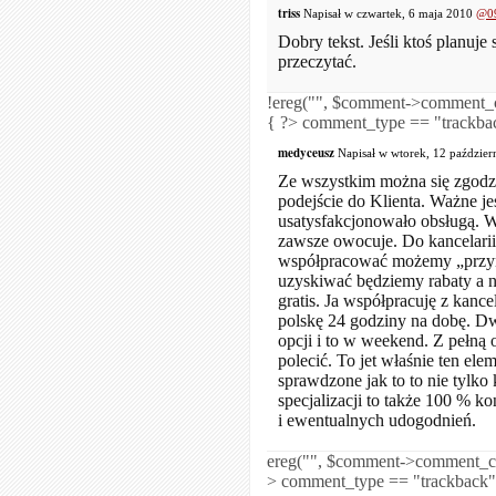
triss
Napisał w czwartek, 6 maja 2010
@0
Dobry tekst. Jeśli ktoś planuje
przeczytać.
!ereg("
", $comment->comment_c
{ ?>
comment_type == "trackbac
medyceusz
Napisał w wtorek, 12 paździe
Ze wszystkim można się zgodzić
podejście do Klienta. Ważne je
usatysfakcjonowało obsługą. W
zawsze owocuje. Do kancelarii
współpracować możemy „przyn
uzyskiwać będziemy rabaty a n
gratis. Ja współpracuję z kance
polskę 24 godziny na dobę. Dw
opcji i to w weekend. Z pełną
polecić. To jet właśnie ten e
sprawdzone jak to to nie tylk
specjalizacji to także 100 % k
i ewentualnych udogodnień.
ereg("
", $comment->comment_con
>
comment_type == "trackback"