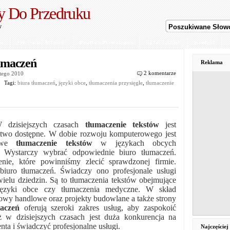
y Do Przedruku
y
ów
Jak Dodać Artykuł?
Polityka Prywatności
REGULAMIN
Kontakt
umaczeń
Reklama
2 komentarze
utego 2010
Tagi:
biura tłumaczeń
,
języki obce
,
tłumaczenia przysięgłe
,
tłumaczenie
 dzisiejszych czasach
tłumaczenie tekstów
jest
atwo dostępne. W dobie rozwoju komputerowego jest
howe
tłumaczenie tekstów
w językach obcych
. Wystarczy wybrać odpowiednie biuro tłumaczeń.
nie, które powinniśmy zlecić sprawdzonej firmie.
uro tłumaczeń. Świadczy ono profesjonale usługi
wielu dziedzin. Są to tłumaczenia tekstów obejmujące
języki obce czy tłumaczenia medyczne. W skład
wy handlowe oraz projekty budowlane a także strony
aczeń
oferują szeroki zakres usług, aby zaspokoić
 w dzisiejszych czasach jest duża konkurencja na
enta i świadczyć profesjonalne usługi.
Najczęście