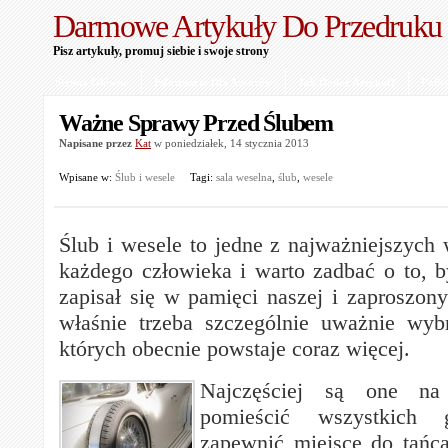
Darmowe Artykuły Do Przedruku
Pisz artykuły, promuj siebie i swoje strony
Strona Główna
Informacje Dla Autorów
Jak Dodać Artykuł?
Polit
Ważne Sprawy Przed Ślubem
Napisane przez
Kat
w poniedziałek, 14 stycznia 2013
Wpisane w:
Ślub i wesele
Tagi:
sala weselna
,
ślub
,
wesele
Ślub i wesele to jedne z najważniejszych
każdego człowieka i warto zadbać o to, b
zapisał się w pamięci naszej i zaproszony
właśnie trzeba szczególnie uważnie wyb
których obecnie powstaje coraz więcej.
Najczęściej są one na
pomieścić wszystkich 
zapewnić miejsce do tańca