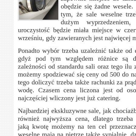
obędzie się żadne wesele.
tym, że sale weselne trz
dużym wyprzedzeniem, 
uroczystość będzie miała miejsce w czer
wrześniu, gdy zawieranych jest najwięcej 
Ponadto wybór trzeba uzależnić także od
gdyż pod tym względem różnice są 
zależności od standardu sali oraz tego ilu 
możemy spodziewać się ceny od 500 do na
tego doliczyć trzeba także rachunki za prą
wodę. Czasem cena liczona jest od os
najczęściej wliczony jest już catering.
Najbardziej ekskluzywne sale, jak chociaż
również najwyższa cena, dlatego trzeba 
jaką kwotę możemy na ten cel przeznacz
weselne mają na piętrze także sypialnie, d