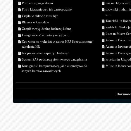
Problem z pożyczkami
miś in Odpowiedn
Filtry kieszeniowe i ich zastosowanie
siłowniki hydr… 
p…
Ciepło w chlewie musi być
TomekM. in Rodzaj
Bluszcz w Ogrodzie
kasiab in Nauka j
Znajdź swoją idealną bieliznę ślubną
Luce in Mistrz Cer
Usługi serwisów motoryzacyjnych
Adam in Franchisin
Czy wiesz co wchodzi w zakres HR? Specjalistyczne
szkolenia HR
Adam in Inwestycj
Jak prawidłowo zaparzyć herbatę?
Adam in Franczyza
System SAP podstawą efektywnego zarządzania
krystian in Jaką o
Kurs grafiki komputerowej, jako alternatywa do
MLue in Konserwa
innych kursów zawodowych
Darmowe