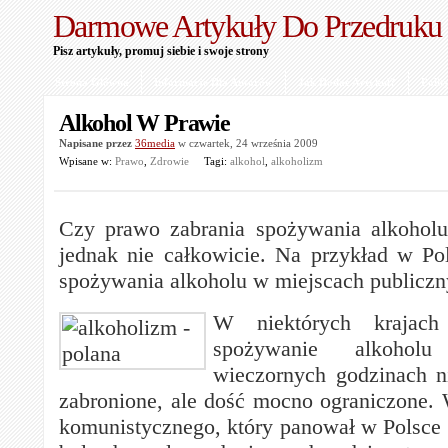
Darmowe Artykuły Do Przedruku
Pisz artykuły, promuj siebie i swoje strony
Strona Główna
Informacje Dla Autorów
Jak Dodać Artykuł?
Polit
Alkohol W Prawie
Napisane przez
36media
w czwartek, 24 września 2009
Wpisane w:
Prawo
,
Zdrowie
Tagi:
alkohol
,
alkoholizm
Czy prawo zabrania spożywania alkoholu
jednak nie całkowicie. Na przykład w Po
spożywania alkoholu w miejscach publiczn
W niektórych krajach
spożywanie alkoho
wieczornych godzinach n
zabronione, ale dość mocno ograniczone. 
komunistycznego, który panował w Polsce 