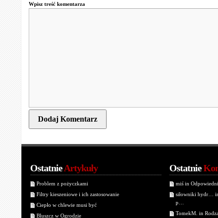
Wpisz treść komentarza
Ostatnie
Artykuły
Ostatnie
Kom
Problem z pożyczkami
miś in Odpowiedn
Filtry kieszeniowe i ich zastosowanie
siłowniki hydr… 
p…
Ciepło w chlewie musi być
TomekM. in Rodzaj
Bluszcz w Ogrodzie