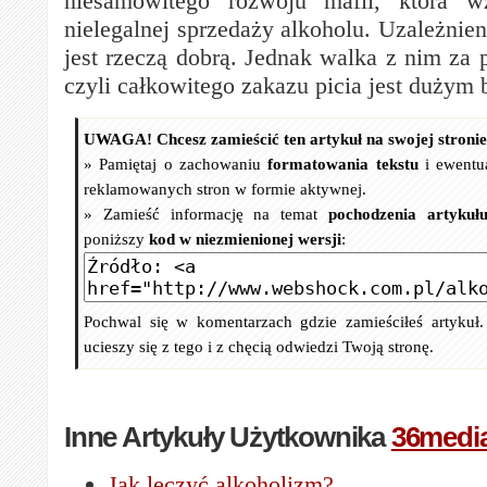
niesamowitego rozwoju mafii, która w
nielegalnej sprzedaży alkoholu. Uzależnien
jest rzeczą dobrą. Jednak walka z nim za 
czyli całkowitego zakazu picia jest dużym
UWAGA! Chcesz zamieścić ten artykuł na swojej stroni
» Pamiętaj o zachowaniu
formatowania tekstu
i ewentu
reklamowanych stron w formie aktywnej.
» Zamieść informację na temat
pochodzenia artykuł
poniższy
kod w niezmienionej wersji
:
Pochwal się w komentarzach gdzie zamieściłeś artykuł
ucieszy się z tego i z chęcią odwiedzi Twoją stronę.
Inne Artykuły Użytkownika
36medi
Jak leczyć alkoholizm?