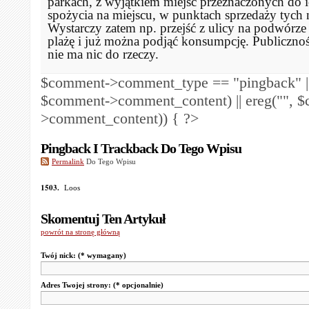
parkach, z wyjątkiem miejsc przeznaczonych do 
spożycia na miejscu, w punktach sprzedaży tych
Wystarczy zatem np. przejść z ulicy na podwórze 
plażę i już można podjąć konsumpcję. Publicznoś
nie ma nic do rzeczy.
$comment->comment_type == "pingback" ||
$comment->comment_content) || ereg("
", 
>comment_content)) { ?>
Pingback I Trackback Do Tego Wpisu
Permalink
Do Tego Wpisu
1503.
Loos
Skomentuj Ten Artykuł
powrót na stronę główną
Twój nick:
(* wymagany)
Adres Twojej strony:
(* opcjonalnie)