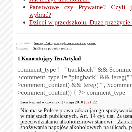
Państwowe czy Prywatne? Czyli ja
wybrać?
Dzieci w przedszkolu. Duże przeżycie.
poprzedni:
Noclegi Zakopane głęboko w sieci ukrywane.
Następny:
Grafika na potrzeby reklamy
1 Komentujący Ten Artykuł
comment_type != "trackback" && $comme
>comment_type != "pingback" && !ereg("
>comment_content) && !ereg("
", $commen
>comment_content)) { ?>
comment_type == 
Loos
Napisał w czwartek, 27 maja 2010
@21:22
Nie ma w Polsce prawa zakazującego spożywania
w miejscach publicznych. Art. 14 cyt. ust. 2a us
przeciwdziałaniu alkoholizmowi stanowi: „Zabran
spożywania napojów alkoholowych na ulicach, p