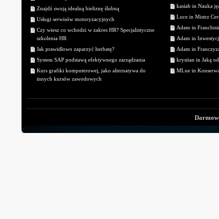
kasiab in Nauka j
Znajdź swoją idealną bieliznę ślubną
Luce in Mistrz Cer
Usługi serwisów motoryzacyjnych
Adam in Franchisin
Czy wiesz co wchodzi w zakres HR? Specjalistyczne
szkolenia HR
Adam in Inwestycj
Jak prawidłowo zaparzyć herbatę?
Adam in Franczyza
System SAP podstawą efektywnego zarządzania
krystian in Jaką o
Kurs grafiki komputerowej, jako alternatywa do
MLue in Konserwa
innych kursów zawodowych
Darmowe