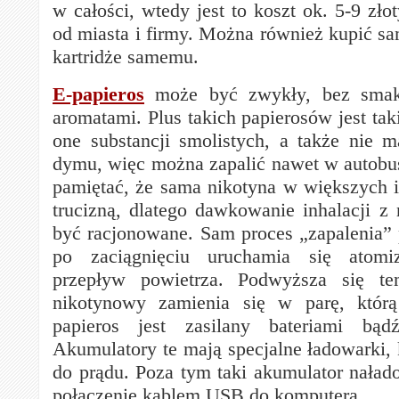
w całości, wtedy jest to koszt ok. 5-9 zło
od miasta i firmy. Można również kupić sa
kartridże samemu.
E-papieros
może być zwykły, bez smak
aromatami. Plus takich papierosów jest taki
one substancji smolistych, a także nie 
dymu, więc można zapalić nawet w autobus
pamiętać, że sama nikotyna w większych il
trucizną, dlatego dawkowanie inhalacji z
być racjonowane. Sam proces „zapalenia” 
po zaciągnięciu uruchamia się atomi
przepływ powietrza. Podwyższa się te
nikotynowy zamienia się w parę, któr
papieros jest zasilany bateriami bąd
Akumulatory te mają specjalne ładowarki, 
do prądu. Poza tym taki akumulator nała
połączenie kablem USB do komputera.