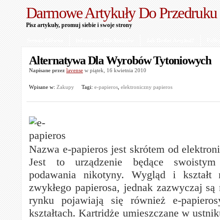
Darmowe Artykuły Do Przedruku
Pisz artykuły, promuj siebie i swoje strony
Strona Główna
Informacje Dla Autorów
Jak Dodać Artykuł?
Polit
Alternatywa Dla Wyrobów Tytoniowych
Napisane przez
lavense
w piątek, 16 kwietnia 2010
Wpisane w:
Zakupy
Tagi:
e-papieros
,
elektroniczny papieros
Nazwa e-papieros jest skrótem od elektron
Jest to urządzenie będące swoistym
podawania nikotyny. Wygląd i kształt 
zwykłego papierosa, jednak zazwyczaj są 
rynku pojawiają się również e-papier
kształtach. Kartridże umieszczane w ustn