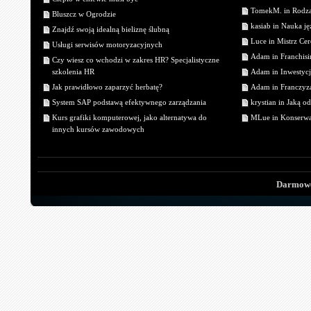
TomekM. in Rodzaj
Bluszcz w Ogrodzie
kasiab in Nauka j
Znajdź swoją idealną bieliznę ślubną
Luce in Mistrz Cer
Usługi serwisów motoryzacyjnych
Adam in Franchisin
Czy wiesz co wchodzi w zakres HR? Specjalistyczne
szkolenia HR
Adam in Inwestycj
Jak prawidłowo zaparzyć herbatę?
Adam in Franczyza
System SAP podstawą efektywnego zarządzania
krystian in Jaką o
Kurs grafiki komputerowej, jako alternatywa do
MLue in Konserwa
innych kursów zawodowych
Darmowe