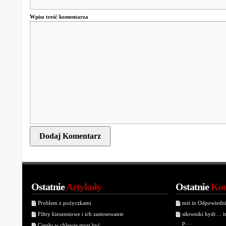
Wpisz treść komentarza
Ostatnie
Artykuły
Ostatnie
Kom
Problem z pożyczkami
miś in Odpowiedn
Filtry kieszeniowe i ich zastosowanie
siłowniki hydr… 
p…
Ciepło w chlewie musi być