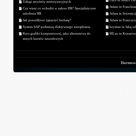
Luce in Mistrz Cer
Usługi serwisów motoryzacyjnych
Adam in Franchisin
Czy wiesz co wchodzi w zakres HR? Specjalistyczne
szkolenia HR
Adam in Inwestycj
Jak prawidłowo zaparzyć herbatę?
Adam in Franczyza
System SAP podstawą efektywnego zarządzania
krystian in Jaką o
Kurs grafiki komputerowej, jako alternatywa do
MLue in Konserwa
innych kursów zawodowych
Darmowe