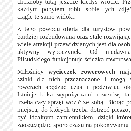
chciałoby tutaj jeszcze kiedyś wrócić. Pr
każdym pobytem robić sobie tych zdję
ciągle te same widoki.
Z tego powodu oferta dla turystów pow
bardziej rozbudowana oraz stale rozwijając
wiele atrakcji przewidzianych jest dla osób
aktywny wypoczynek. Od niedawna
Piłsudskiego funkcjonuje ścieżka rowerowa
Miłośnicy
wycieczek rowerowych
mają
szlaki dla nich przeznaczone i mogą 
rowerach spędzać czas i podziwiać oko
Istnieje kilka wypożyczalni rowerów, ta
trzeba cały sprzęt wozić ze sobą. Biorąc 
miejsca, do których trzeba dotrzeć pieszo
być idealnym zamiennikiem, dzięki któr
zaoszczędzić sporo czasu na pokonywaniu t