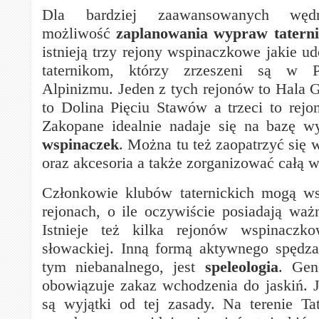
Dla bardziej zaawansowanych wędr
możliwość
zaplanowania wypraw taterni
istnieją trzy rejony wspinaczkowe jakie u
taternikom, którzy zrzeszeni są w 
Alpinizmu. Jeden z tych rejonów to Hala G
to Dolina Pięciu Stawów a trzeci to rej
Zakopane idealnie nadaje się na bazę w
wspinaczek
. Można tu też zaopatrzyć się 
oraz akcesoria a także zorganizować całą 
Członkowie klubów taternickich mogą ws
rejonach, o ile oczywiście posiadają ważn
Istnieje też kilka rejonów wspinaczk
słowackiej. Inną formą aktywnego spędza
tym niebanalnego, jest
speleologia
. Gen
obowiązuje zakaz wchodzenia do jaskiń. 
są wyjątki od tej zasady. Na terenie Ta