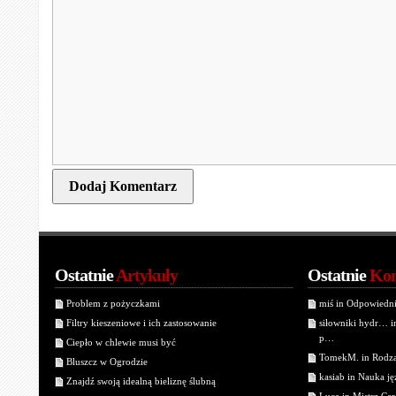
Ostatnie
Artykuły
Ostatnie
Kom
Problem z pożyczkami
miś in Odpowiedn
Filtry kieszeniowe i ich zastosowanie
siłowniki hydr… 
p…
Ciepło w chlewie musi być
TomekM. in Rodzaj
Bluszcz w Ogrodzie
kasiab in Nauka j
Znajdź swoją idealną bieliznę ślubną