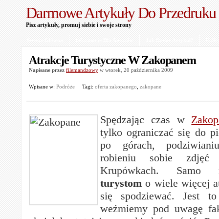
Darmowe Artykuły Do Przedruku
Pisz artykuły, promuj siebie i swoje strony
Strona Główna
Informacje Dla Autorów
Jak Dodać Artykuł?
Polit
Atrakcje Turystyczne W Zakopanem
Napisane przez
filemandzowy
w wtorek, 20 października 2009
Wpisane w:
Podróże
Tagi:
oferta zakopanego
,
zakopane
Spędzając czas w
Zakop
tylko ograniczać się do 
po górach, podziwian
robieniu sobie zdję
Krupówkach. Samo
turystom
o wiele więcej a
się spodziewać. Jest to 
weźmiemy pod uwagę fak