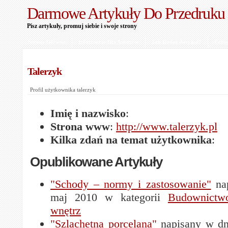
Darmowe Artykuły Do Przedruku
Pisz artykuły, promuj siebie i swoje strony
Strona Główna
Informacje Dla Autorów
Jak Dodać Artykuł?
Polit
Talerzyk
Profil użytkownika talerzyk
Imię i nazwisko
:
Strona www
:
http://www.talerzyk.pl
Kilka zdań na temat użytkownika
:
Opublikowane Artykuły
"Schody – normy i zastosowanie"
nap
maj 2010 w kategorii
Budownictw
wnętrz
"Szlachetna porcelana"
napisany w dn