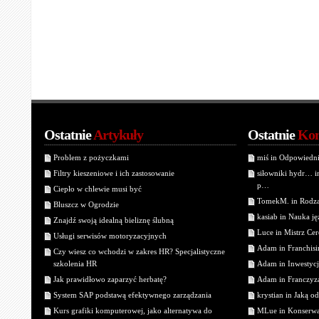
Ostatnie
Artykuły
Ostatnie
Kom
Problem z pożyczkami
miś in Odpowiedn
Filtry kieszeniowe i ich zastosowanie
siłowniki hydr… 
p…
Ciepło w chlewie musi być
TomekM. in Rodzaj
Bluszcz w Ogrodzie
kasiab in Nauka j
Znajdź swoją idealną bieliznę ślubną
Luce in Mistrz Cer
Usługi serwisów motoryzacyjnych
Adam in Franchisin
Czy wiesz co wchodzi w zakres HR? Specjalistyczne
szkolenia HR
Adam in Inwestycj
Jak prawidłowo zaparzyć herbatę?
Adam in Franczyza
System SAP podstawą efektywnego zarządzania
krystian in Jaką o
Kurs grafiki komputerowej, jako alternatywa do
MLue in Konserwa