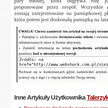
pary młodej, która odgrywa rolę j
proponowane przez zespół. Wszystkie
zostają zarejestrowane na pamiątkowej pł
która potem jest doskonałą pamiątką na lata
UWAGA! Chcesz zamieścić ten artykuł na swojej stroni
» Pamiętaj o zachowaniu
formatowania tekstu
i ewentu
reklamowanych stron w formie aktywnej.
» Zamieść informację na temat
pochodzenia artykuł
poniższy
kod w niezmienionej wersji
:
Pochwal się w komentarzach gdzie zamieściłeś artykuł
ucieszy się z tego i z chęcią odwiedzi Twoją stronę.
Inne Artykuły Użytkownika
Talerzy
Porcelana to doskonała zastawa na uro