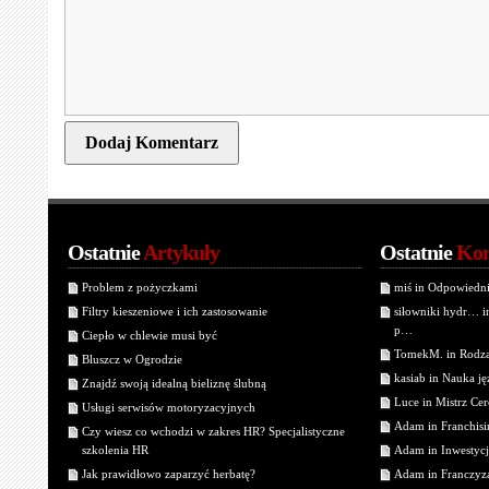
Ostatnie
Artykuły
Ostatnie
Kom
Problem z pożyczkami
miś in Odpowiedn
Filtry kieszeniowe i ich zastosowanie
siłowniki hydr… 
p…
Ciepło w chlewie musi być
TomekM. in Rodzaj
Bluszcz w Ogrodzie
kasiab in Nauka j
Znajdź swoją idealną bieliznę ślubną
Luce in Mistrz Cer
Usługi serwisów motoryzacyjnych
Adam in Franchisin
Czy wiesz co wchodzi w zakres HR? Specjalistyczne
szkolenia HR
Adam in Inwestycj
Jak prawidłowo zaparzyć herbatę?
Adam in Franczyza