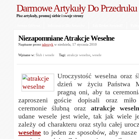
Darmowe Artykuły Do Przedruku
Pisz artykuły, promuj siebie i swoje strony
Strona Główna
Informacje Dla Autorów
Jak Dodać Artykuł?
Polit
Niezapomniane Atrakcje Weselne
Napisane przez
talerzyk
w niedziela, 17 stycznia 2010
Wpisane w:
Ślub i wesele
Tagi:
atrakcje weselne
,
wesele
Uroczystość weselna oraz ś
dzień w życiu Państwa M
pragną oni, aby ta ceremoni
zaproszeni goście dopisali oraz miło
ceremonie ślubną oraz
atrakcje wesel
udane wesele jest wiele, tak jak wiele j
zależy od charakteru oraz stylu całej uroc
weselne
to jeden ze sposobów, aby nasze