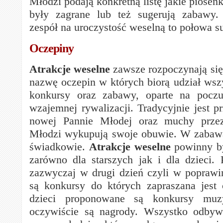
Młodzi podają konkretną listę jakie piosenk
były zagrane lub też sugerują zabawy
zespół na uroczystość weselną to połowa s
Oczepiny
Atrakcje weselne
zawsze rozpoczynają się
nazwę oczepin w których biorą udział wszy
konkursy oraz zabawy, oparte na pocz
wzajemnej rywalizacji. Tradycyjnie jest p
nowej Pannie Młodej oraz muchy prze
Młodzi wykupują swoje obuwie. W zabawa
świadkowie.
Atrakcje weselne
powinny b
zarówno dla starszych jak i dla dzieci. 
zazwyczaj w drugi dzień czyli w popraw
są konkursy do których zapraszana jest 
dzieci proponowane są konkursy muz
oczywiście są nagrody. Wszystko odbyw