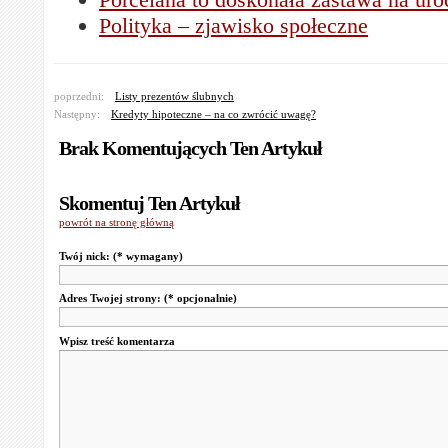
Polityka – zjawisko społeczne
poprzedni:
Listy prezentów ślubnych
Następny:
Kredyty hipoteczne – na co zwrócić uwagę?
Brak Komentujących Ten Artykuł
Skomentuj Ten Artykuł
powrót na stronę główną
Twój nick:
(* wymagany)
Adres Twojej strony:
(* opcjonalnie)
Wpisz treść komentarza