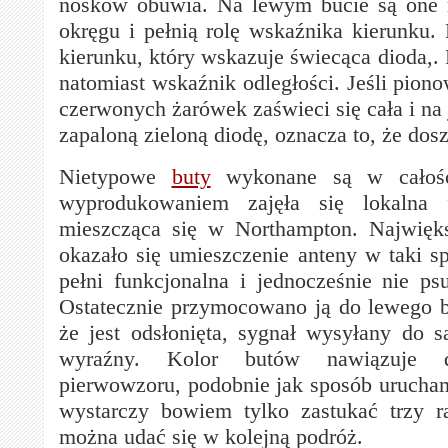
nosków obuwia. Na lewym bucie są one 
okręgu i pełnią rolę wskaźnika kierunku.
kierunku, który wskazuje świecąca dioda,.
natomiast wskaźnik odległości. Jeśli piono
czerwonych żarówek zaświeci się cała i na
zapaloną zieloną diodę, oznacza to, że dos
Nietypowe
buty
wykonane są w całośc
wyprodukowaniem zajęła się lokalna 
mieszcząca się w Northampton. Najwię
okazało się umieszczenie anteny w taki s
pełni funkcjonalna i jednocześnie nie ps
Ostatecznie przymocowano ją do lewego b
że jest odsłonięta, sygnał wysyłany do sat
wyraźny. Kolor butów nawiązuje 
pierwowzoru, podobnie jak sposób urucham
wystarczy bowiem tylko zastukać trzy r
można udać się w kolejną podróż.