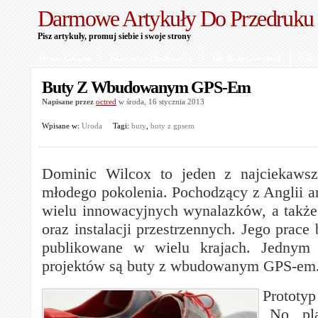
Darmowe Artykuły Do Przedruku
Pisz artykuły, promuj siebie i swoje strony
Strona Główna
Informacje Dla Autorów
Jak Dodać Artykuł?
Polit
Buty Z Wbudowanym GPS-Em
Napisane przez
octred
w środa, 16 stycznia 2013
Wpisane w:
Uroda
Tagi:
buty
,
buty z gpsem
Dominic Wilcox to jeden z najciekawsz
młodego pokolenia. Pochodzący z Anglii ar
wielu innowacyjnych wynalazków, a także
oraz instalacji przestrzennych. Jego prace
publikowane w wielu krajach. Jednym 
projektów są buty z wbudowanym GPS-em
Prototy
„No pl