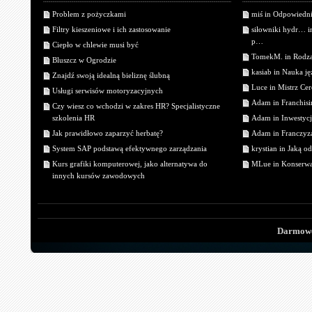
Problem z pożyczkami
miś in Odpowiedn
Filtry kieszeniowe i ich zastosowanie
siłowniki hydr… 
p…
Ciepło w chlewie musi być
TomekM. in Rodzaj
Bluszcz w Ogrodzie
kasiab in Nauka j
Znajdź swoją idealną bieliznę ślubną
Luce in Mistrz Cer
Usługi serwisów motoryzacyjnych
Adam in Franchisin
Czy wiesz co wchodzi w zakres HR? Specjalistyczne
szkolenia HR
Adam in Inwestycj
Jak prawidłowo zaparzyć herbatę?
Adam in Franczyza
System SAP podstawą efektywnego zarządzania
krystian in Jaką o
Kurs grafiki komputerowej, jako alternatywa do
MLue in Konserwa
innych kursów zawodowych
Darmowe