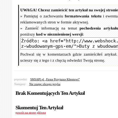
UWAGA! Chcesz zamieścić ten artykuł na swojej stroni
» Pamiętaj o zachowaniu
formatowania tekstu
i ewentu
reklamowanych stron w formie aktywnej.
» Zamieść informację na temat
pochodzenia artykuł
poniższy
kod w niezmienionej wersji
:
Pochwal się w komentarzach gdzie zamieściłeś artykuł
ucieszy się z tego i z chęcią odwiedzi Twoją stronę.
poprzedni:
SMSAPI.pl „Firmą Przyjazną Klientowi”
Następny:
Nie znając obcego języka
Brak Komentujących Ten Artykuł
Skomentuj Ten Artykuł
powrót na stronę główną