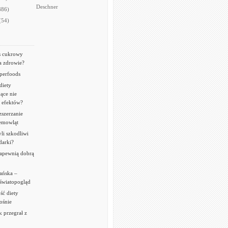
Deschner
886)
(54)
s cukrowy
a zdrowie?
uperfoods
diety
ące nie
 efektów?
szerzanie
iemowląt
li szkodliwi
darki?
zapewnią dobrą
ańska –
 światopogląd
ść diety
ośnie
 przegrał z