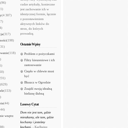
a
(96)
cudze artykuły, konieczne
(1)
jest zachowanie ich w
identycznej formie, łącznie
ry
(4 307)
z pozostawieniem
97)
aktywnych linków do
4)
stron, do których
prowadzą.
cja
(317)
mości
(198)
Ostatnie Wpisy
531)
owanie
(118)
Problem z pożyczkami
)
Filtry kieszeniowe i ich
zastosowanie
5)
Ciepło w chlewie musi
50)
być
231)
Bluszcz w Ogrodzie
(629)
Znajdź swoją idealną
ele
(153)
bieliznę ślubną
)
nia
(44)
Losowy Cytat
644)
Dom nie jest tam, gdzie
ie wnętrz
mieszkamy, ale tam, gdzie
kochamy i jesteśmy
98)
kochani.
- Karlheinz