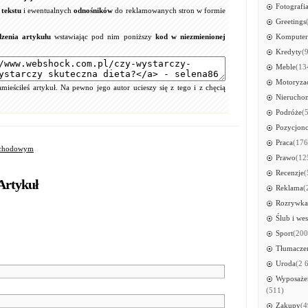
Fotografi
tekstu
i ewentualnych
odnośników
do reklamowanych stron w formie
Greetings
zenia artykułu
wstawiając pod nim poniższy
kod w niezmienionej
Kompute
Kredyty
(
Meble
(13
Motoryza
ieściłeś artykuł. Na pewno jego autor ucieszy się z tego i z chęcią
Nierucho
Podróże
(
Pozycjon
Praca
(176
mochodowym
Prawo
(12
Recenzje
(
Artykuł
Reklama
(
Rozrywka
Ślub i wes
Sport
(200
Tłumacze
Uroda
(2 
Wyposażen
(511)
Zakupy
(4