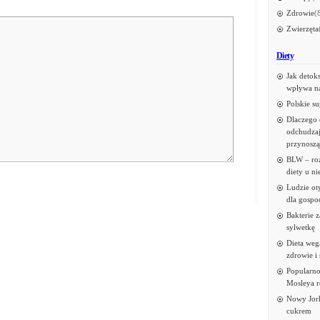
Zdrowie
(
Zwierzęta
Diety
Jak detok
wpływa n
Polskie s
Dlaczego 
odchudzaj
przynoszą
BLW – roz
diety u n
Ludzie oty
dla gospo
Bakterie 
sylwetkę
Dieta weg
zdrowie i
Popularno
Mosleya r
Nowy Jork
cukrem