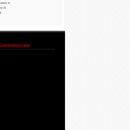
tamin w
znych
h
Komentowane