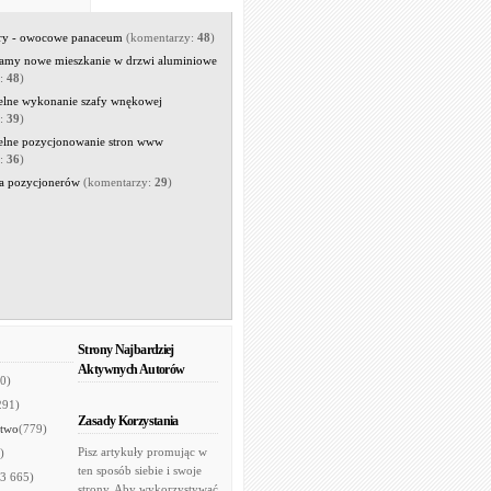
rry - owocowe panaceum
(komentarzy:
48
)
amy nowe mieszkanie w drzwi aluminiowe
y:
48
)
elne wykonanie szafy wnękowej
y:
39
)
elne pozycjonowanie stron www
y:
36
)
a pozycjonerów
(komentarzy:
29
)
Strony Najbardziej
Aktywnych Autorów
0)
291)
Zasady Korzystania
two
(779)
Pisz artykuły promując w
)
ten sposób siebie i swoje
(3 665)
strony. Aby wykorzystywać