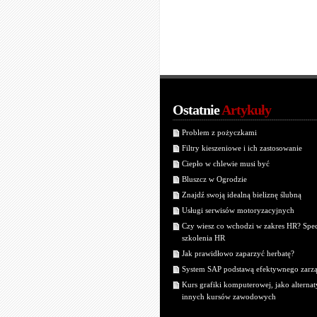
Ostatnie
Artykuły
Problem z pożyczkami
Filtry kieszeniowe i ich zastosowanie
Ciepło w chlewie musi być
Bluszcz w Ogrodzie
Znajdź swoją idealną bieliznę ślubną
Usługi serwisów motoryzacyjnych
Czy wiesz co wchodzi w zakres HR? Spec
szkolenia HR
Jak prawidłowo zaparzyć herbatę?
System SAP podstawą efektywnego zarz
Kurs grafiki komputerowej, jako alterna
innych kursów zawodowych