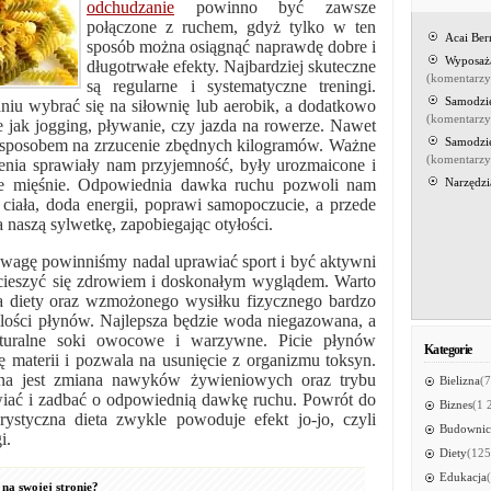
odchudzanie
powinno być zawsze
połączone z ruchem, gdyż tylko w ten
Acai Be
sposób można osiągnąć naprawdę dobre i
Wyposaż
długotrwałe efekty. Najbardziej skuteczne
(komentarz
są regularne i systematyczne treningi.
Samodzi
niu wybrać się na siłownię lub aerobik, a dodatkowo
(komentarz
ie jak jogging, pływanie, czy jazda na rowerze. Nawet
Samodzi
m sposobem na zrzucenie zbędnych kilogramów. Ważne
(komentarz
enia sprawiały nam przyjemność, były urozmaicone i
ie mięśnie. Odpowiednia dawka ruchu pozwoli nam
Narzędzi
ciała, doda energii, poprawi samopoczucie, a przede
 naszą sylwetkę, zapobiegając otyłości.
wagę powinniśmy nadal uprawiać sport i być aktywni
s cieszyć się zdrowiem i doskonałym wyglądem. Warto
ia diety oraz wzmożonego wysiłku fizycznego bardzo
lości płynów. Najlepsza będzie woda niegazowana, a
naturalne soki owocowe i warzywne. Picie płynów
Kategorie
 materii i pozwala na usunięcie z organizmu toksyn.
na jest zmiana nawyków żywieniowych oraz trybu
Bielizna
(7
wiać i zadbać o odpowiednią dawkę ruchu. Powrót do
Biznes
(1 
ystyczna dieta zwykle powoduje efekt jo-jo, czyli
Budownic
i.
Diety
(125
Edukacja
na swojej stronie?