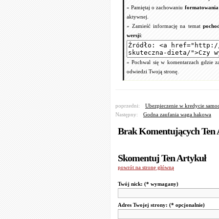
» Pamiętaj o zachowaniu
formatowania 
aktywnej.
» Zamieść informację na temat
pochod
wersji
:
» Pochwal się w komentarzach gdzie zam
odwiedzi Twoją stronę.
poprzedni:
Ubezpieczenie w kredycie sa
Następny:
Godna zaufania waga hakowa
Brak Komentujących Ten 
Skomentuj Ten Artykuł
powrót na stronę główną
Twój nick:
(* wymagany)
Adres Twojej strony:
(* opcjonalnie)