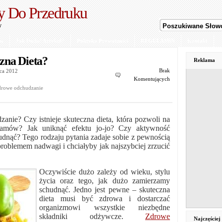
y Do Przedruku
y
ów
Jak Dodać Artykuł?
Polityka Prywatności
REGULAMIN
Kontakt
zna Dieta?
Reklama
Brak
wca 2012
Komentujących
drowe odchudzanie
nie? Czy istnieje skuteczna dieta, która pozwoli na
gramów? Jak uniknąć efektu jo-jo? Czy aktywność
hudnąć? Tego rodzaju pytania zadaje sobie z pewnością
 problemem nadwagi i chciałyby jak najszybciej zrzucić
Oczywiście dużo zależy od wieku, stylu
życia oraz tego, jak dużo zamierzamy
schudnąć. Jedno jest pewne – skuteczna
dieta musi być zdrowa i dostarczać
organizmowi wszystkie niezbędne
składniki odżywcze.
Zdrowe
Najczęście