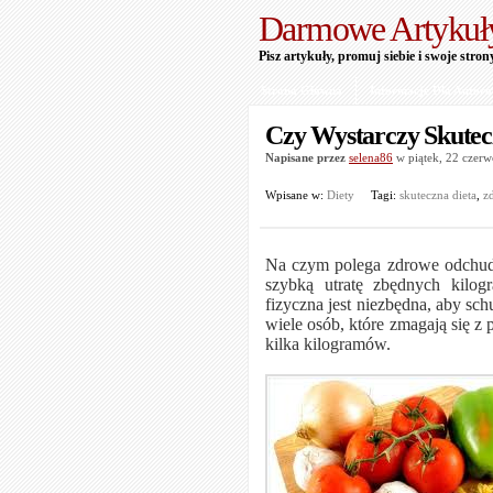
Darmowe Artykuł
Pisz artykuły, promuj siebie i swoje stron
Strona Główna
Informacje Dla Autor
Czy Wystarczy Skutec
Napisane przez
selena86
w piątek, 22 czer
Wpisane w:
Diety
Tagi:
skuteczna dieta
,
z
Na czym polega zdrowe odchudza
szybką utratę zbędnych kilo
fizyczna jest niezbędna, aby sc
wiele osób, które zmagają się z
kilka kilogramów.