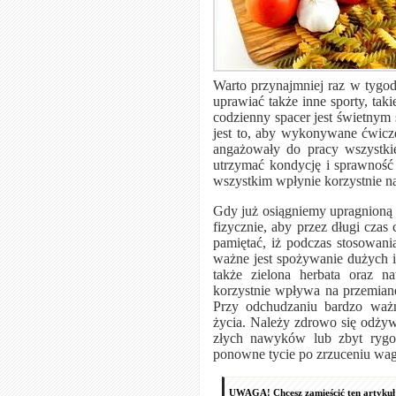
Warto przynajmniej raz w tygod
uprawiać także inne sporty, tak
codzienny spacer jest świetny
jest to, aby wykonywane ćwicz
angażowały do pracy wszystk
utrzymać kondycję i sprawność 
wszystkim wpłynie korzystnie na
Gdy już osiągniemy upragnioną 
fizycznie, aby przez długi cza
pamiętać, iż podczas stosowan
ważne jest spożywanie dużych i
także zielona herbata oraz 
korzystnie wpływa na przemianę
Przy odchudzaniu bardzo waż
życia. Należy zdrowo się odży
złych nawyków lub zbyt rygor
ponowne tycie po zrzuceniu wag
UWAGA! Chcesz zamieścić ten artykuł 