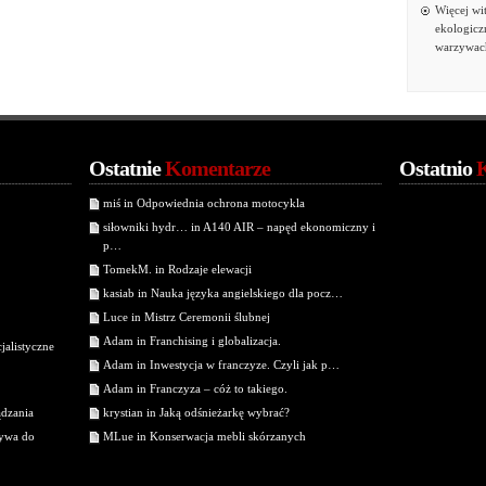
Więcej wi
ekologic
warzywac
Ostatnie
Komentarze
Ostatnio
miś in Odpowiednia ochrona motocykla
siłowniki hydr… in A140 AIR – napęd ekonomiczny i
p…
TomekM. in Rodzaje elewacji
kasiab in Nauka języka angielskiego dla pocz…
Luce in Mistrz Ceremonii ślubnej
Adam in Franchising i globalizacja.
jalistyczne
Adam in Inwestycja w franczyze. Czyli jak p…
Adam in Franczyza – cóż to takiego.
ądzania
krystian in Jaką odśnieżarkę wybrać?
tywa do
MLue in Konserwacja mebli skórzanych