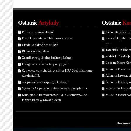
Ostatnie
Artykuły
Ostatnie
Kom
Problem z pożyczkami
miś in Odpowiedn
Filtry kieszeniowe i ich zastosowanie
siłowniki hydr… 
p…
Ciepło w chlewie musi być
TomekM. in Rodzaj
Bluszcz w Ogrodzie
kasiab in Nauka j
Znajdź swoją idealną bieliznę ślubną
Luce in Mistrz Cer
Usługi serwisów motoryzacyjnych
Adam in Franchisin
Czy wiesz co wchodzi w zakres HR? Specjalistyczne
szkolenia HR
Adam in Inwestycj
Jak prawidłowo zaparzyć herbatę?
Adam in Franczyza
System SAP podstawą efektywnego zarządzania
krystian in Jaką o
Kurs grafiki komputerowej, jako alternatywa do
MLue in Konserwa
innych kursów zawodowych
Darmowe