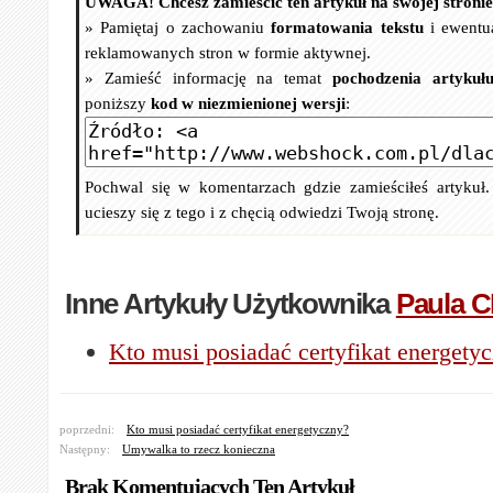
UWAGA! Chcesz zamieścić ten artykuł na swojej stroni
» Pamiętaj o zachowaniu
formatowania tekstu
i ewentu
reklamowanych stron w formie aktywnej.
» Zamieść informację na temat
pochodzenia artykuł
poniższy
kod w niezmienionej wersji
:
Pochwal się w komentarzach gdzie zamieściłeś artykuł
ucieszy się z tego i z chęcią odwiedzi Twoją stronę.
Inne Artykuły Użytkownika
Paula 
Kto musi posiadać certyfikat energety
poprzedni:
Kto musi posiadać certyfikat energetyczny?
Następny:
Umywalka to rzecz konieczna
Brak Komentujących Ten Artykuł