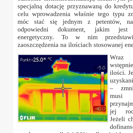
specjalną dotację przyznawaną do kredyt
celu wprowadzenia właśnie tego typu z
móc stać się jednym z petentów, nal
odpowiedni dokument, jakim jest
energetyczny. To w nim przedstawi
zaoszczędzenia na ilościach stosowanej ene
Wraz 
wstępni
ilości. 
uzyskan
– zmnie
mus
przynaj
jej ro
Jeżeli 
dofina