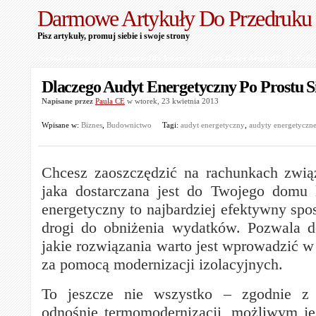
Darmowe Artykuły Do Przedruku
Pisz artykuły, promuj siebie i swoje strony
Strona Główna
Informacje Dla Autorów
Jak Dodać Artykuł?
Polit
Dlaczego Audyt Energetyczny Po Prostu S
Napisane przez
Paula CE
w wtorek, 23 kwietnia 2013
Wpisane w:
Biznes
,
Budownictwo
Tagi:
audyt energetyczny
,
audyty energetyczn
Chcesz zaoszczędzić na rachunkach zwią
jaka dostarczana jest do Twojego domu 
energetyczny to najbardziej efektywny spo
drogi do obniżenia wydatków. Pozwala do
jakie rozwiązania warto jest wprowadzić w
za pomocą modernizacji izolacyjnych.
To jeszcze nie wszystko – zgodnie z 
odnośnie termomodernizacji, możliwym jes