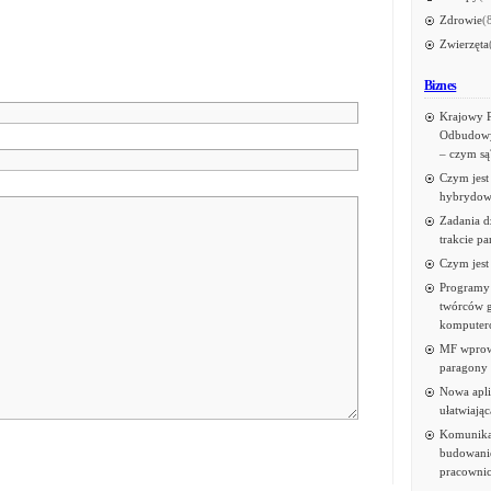
Zdrowie
(
Zwierzęta
Biznes
Krajowy 
Odbudowy
– czym są
Czym jest
hybrydow
Zadania d
trakcie p
Czym jest
Programy 
twórców g
komputer
MF wprow
paragony
Nowa apli
ułatwiają
Komunika
budowanie
pracowni