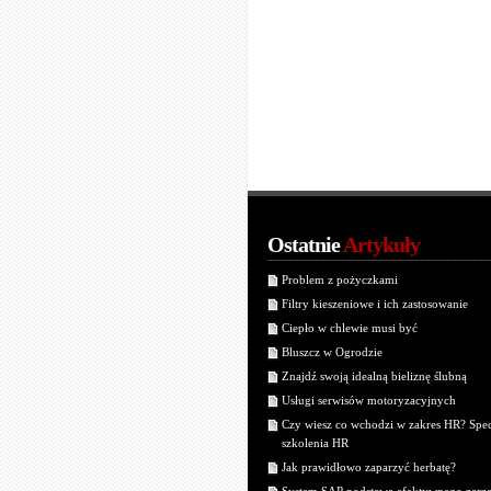
Ostatnie
Artykuły
Problem z pożyczkami
Filtry kieszeniowe i ich zastosowanie
Ciepło w chlewie musi być
Bluszcz w Ogrodzie
Znajdź swoją idealną bieliznę ślubną
Usługi serwisów motoryzacyjnych
Czy wiesz co wchodzi w zakres HR? Spec
szkolenia HR
Jak prawidłowo zaparzyć herbatę?