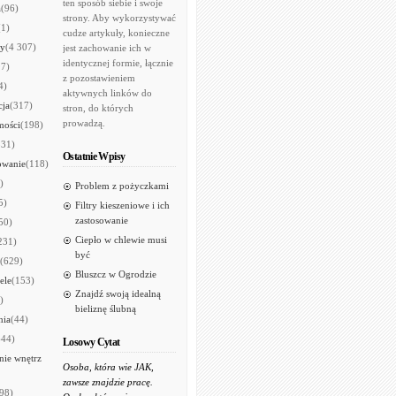
ten sposób siebie i swoje
a
(96)
strony. Aby wykorzystywać
(1)
cudze artykuły, konieczne
ry
(4 307)
jest zachowanie ich w
identycznej formie, łącznie
97)
z pozostawieniem
4)
aktywnych linków do
cja
(317)
stron, do których
prowadzą.
mości
(198)
531)
Ostatnie Wpisy
owanie
(118)
)
Problem z pożyczkami
5)
Filtry kieszeniowe i ich
zastosowanie
50)
Ciepło w chlewie musi
231)
być
(629)
Bluszcz w Ogrodzie
ele
(153)
Znajdź swoją idealną
)
bieliznę ślubną
nia
(44)
644)
Losowy Cytat
ie wnętrz
Osoba, która wie JAK,
zawsze znajdzie pracę.
98)