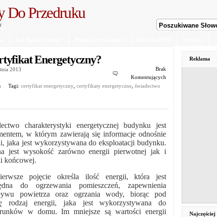
y Do Przedruku
y
ów
Jak Dodać Artykuł?
Polityka Prywatności
REGULAMIN
Kontakt
rtyfikat Energetyczny?
Reklama
Brak
etnia 2013
Komentujących
a
Tagi:
certyfikat energetyczny
,
certyfikaty energetyczne
,
świadectwo
ectwo charakterystyki energetycznej budynku jest
entem, w którym zawierają się informacje odnośnie
ii, jaka jest wykorzystywana do eksploatacji budynku.
a jest wysokość zarówno energii pierwotnej jak i
ii końcowej.
erwsze pojęcie określa ilość energii, która jest
będna do ogrzewania pomieszczeń, zapewnienia
pływu powietrza oraz ogrzania wody, biorąc pod
ę rodzaj energii, jaka jest wykorzystywana do
runków w domu. Im mniejsze są wartości energii
Najczęście