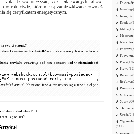
 rynku typów mieszkań, czyli tak zwanych loftów.
Fotografi
h w rolnictwie, które nie są zamieszkiwane również
Greetings
ia się certyfikatem energetycznym.
Kompute
Kredyty
(
Meble
(13
Motoryza
Nierucho
na swojej stronie?
Podróże
(
tekstu
i ewentualnych
odnośników
do reklamowanych stron w formie
Pozycjon
Praca
(176
zenia artykułu
wstawiając pod nim poniższy
kod w niezmienionej
Prawo
(12
Recenzje
(
Reklama
(
ieściłeś artykuł. Na pewno jego autor ucieszy się z tego i z chęcią
Rozrywka
Ślub i wes
Sport
(200
Tłumacze
rać się na szkolenie z DTP
Uroda
(2 
rostu się opłaca?
Wyposażen
Artykuł
(511)
Zakupy
(4