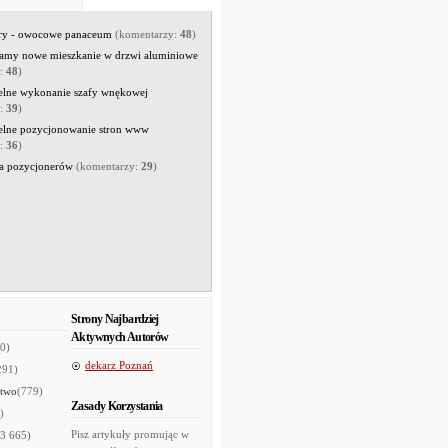
rry - owocowe panaceum
(komentarzy:
48
)
amy nowe mieszkanie w drzwi aluminiowe
y:
48
)
elne wykonanie szafy wnękowej
y:
39
)
elne pozycjonowanie stron www
y:
36
)
a pozycjonerów
(komentarzy:
29
)
Strony Najbardziej
Aktywnych Autorów
0)
dekarz Poznań
291)
two
(779)
Zasady Korzystania
)
Pisz artykuły promując w
(3 665)