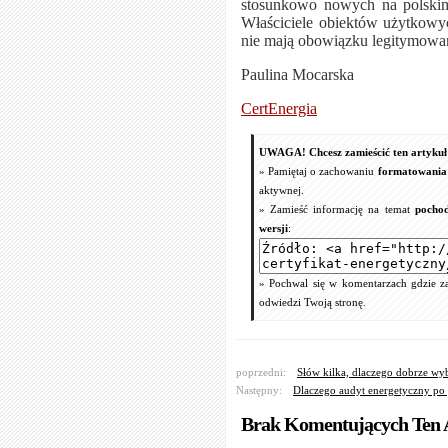
stosunkowo nowych na polskim
Właściciele obiektów użytkowyc
nie mają obowiązku legitymowan
Paulina Mocarska
CertEnergia
UWAGA! Chcesz zamieścić ten artykuł 
» Pamiętaj o zachowaniu
formatowania 
aktywnej.
» Zamieść informację na temat
pochod
wersji
:
» Pochwal się w komentarzach gdzie zam
odwiedzi Twoją stronę.
poprzedni:
Słów kilka, dlaczego dobrze wyb
Następny:
Dlaczego audyt energetyczny po p
Brak Komentujących Ten 