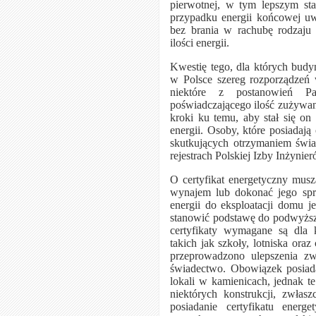
pierwotnej, w tym lepszym sta
przypadku energii końcowej uwz
bez brania w rachubę rodzaju
ilości energii.
Kwestię tego, dla których budy
w Polsce szereg rozporządzeń w
niektóre z postanowień Pa
poświadczającego ilość zużywan
kroki ku temu, aby stał się on
energii. Osoby, które posiadaj
skutkujących otrzymaniem świa
rejestrach Polskiej Izby Inżyni
O certyfikat energetyczny musz
wynajem lub dokonać jego spr
energii do eksploatacji domu 
stanowić podstawę do podwyższe
certyfikaty wymagane są dla 
takich jak szkoły, lotniska or
przeprowadzono ulepszenia zw
świadectwo. Obowiązek posiadan
lokali w kamienicach, jednak t
niektórych konstrukcji, zwłas
posiadanie certyfikatu ener