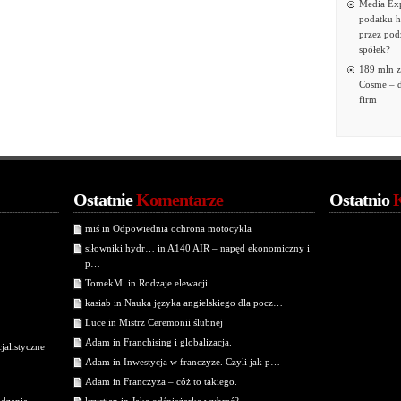
Media Exp
podatku 
przez podz
spółek?
189 mln z
Cosme – d
firm
Ostatnie
Komentarze
Ostatnio
miś in Odpowiednia ochrona motocykla
siłowniki hydr… in A140 AIR – napęd ekonomiczny i
p…
TomekM. in Rodzaje elewacji
kasiab in Nauka języka angielskiego dla pocz…
Luce in Mistrz Ceremonii ślubnej
Adam in Franchising i globalizacja.
jalistyczne
Adam in Inwestycja w franczyze. Czyli jak p…
Adam in Franczyza – cóż to takiego.