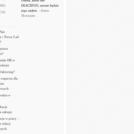
Osoba, która wie
886)
DLACZEGO, zawsze będzie
jego szefem.
- Alanis
(54)
Morissette
Plan
 i Nowy Ład
?
 praca
a?
ziału HR w
andemii
 faktoring?
wsparcia dla
ier
owych
adza e-
kacja
ca zakupy
cja w pracy –
 relacji
czych