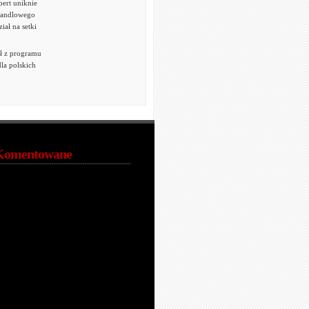
ert uniknie
handlowego
iał na setki
ł z programu
la polskich
Komentowane