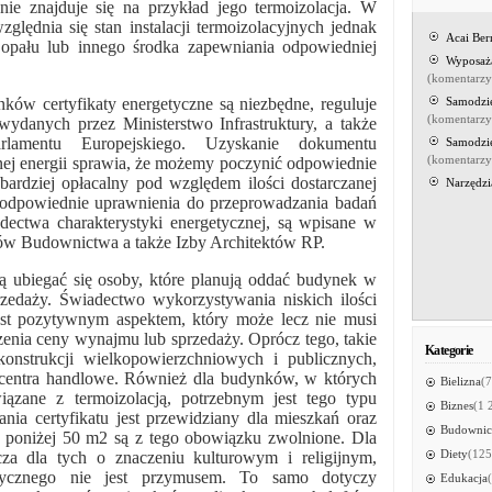
nie znajduje się na przykład jego termoizolacja. W
ględnia się stan instalacji termoizolacyjnych jednak
Acai Be
 opału lub innego środka zapewniania odpowiedniej
Wyposaż
(komentarz
nków certyfikaty energetyczne są niezbędne, reguluje
Samodzi
(komentarz
ydanych przez Ministerstwo Infrastruktury, a także
rlamentu Europejskiego. Uzyskanie dokumentu
Samodzi
(komentarz
ej energii sprawia, że możemy poczynić odpowiednie
 bardziej opłacalny pod względem ilości dostarczanej
Narzędzi
ą odpowiednie uprawnienia do przeprowadzania badań
dectwa charakterystyki energetycznej, są wpisane w
erów Budownictwa a także Izby Architektów RP.
ą ubiegać się osoby, które planują oddać budynek w
zedaży. Świadectwo wykorzystywania niskich ilości
jest pozytywnym aspektem, który może lecz nie musi
nia ceny wynajmu lub sprzedaży. Oprócz tego, takie
Kategorie
konstrukcji wielkopowierzchniowych i publicznych,
az centra handlowe. Również dla budynków, w których
Bielizna
(7
iązane z termoizolacją, potrzebnym jest tego typu
Biznes
(1 
ia certyfikatu jest przewidziany dla mieszkań oraz
Budownic
e poniżej 50 m2 są z tego obowiązku zwolnione. Dla
Diety
(125
zcza dla tych o znaczeniu kulturowym i religijnym,
getycznego nie jest przymusem. To samo dotyczy
Edukacja