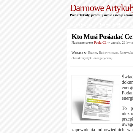
Darmowe Artykuł
Pisz artykuły, promuj siebie i swoje stron
Strona Główna
Informacje Dla Autor
Kto Musi Posiadać Ce
Napisane przez
Paula CE
w wtorek, 23 kwi
Wpisane w:
Biznes
,
Budownictwo
,
Rozrywk
charakterystyki energetycznej
Świad
dokum
energ
Podan
energ
To pi
niez
prze
uwag
zapewnienia odpowiednich wa