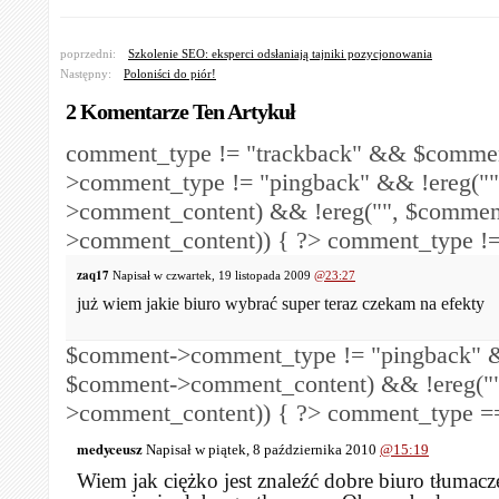
poprzedni:
Szkolenie SEO: eksperci odsłaniają tajniki pozycjonowania
Następny:
Poloniści do piór!
2 Komentarze Ten Artykuł
comment_type != "trackback" && $comme
>comment_type != "pingback" && !ereg("
>comment_content) && !ereg("
", $commen
>comment_content)) { ?>
comment_type !=
zaq17
Napisał w czwartek, 19 listopada 2009
@23:27
już wiem jakie biuro wybrać super teraz czekam na efekty
$comment->comment_type != "pingback" &
$comment->comment_content) && !ereg("
>comment_content)) { ?>
comment_type == 
medyceusz
Napisał w piątek, 8 października 2010
@15:19
Wiem jak ciężko jest znaleźć dobre biuro tłumac