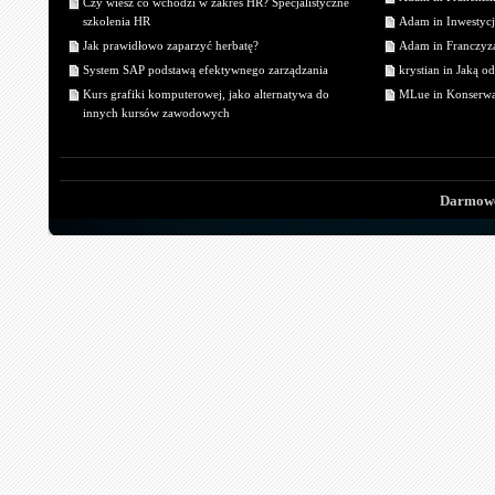
Czy wiesz co wchodzi w zakres HR? Specjalistyczne
szkolenia HR
Adam in Inwestycj
Jak prawidłowo zaparzyć herbatę?
Adam in Franczyza
System SAP podstawą efektywnego zarządzania
krystian in Jaką o
Kurs grafiki komputerowej, jako alternatywa do
MLue in Konserwa
innych kursów zawodowych
Darmowe