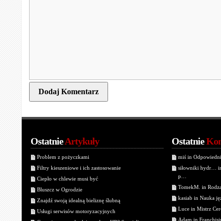
Ostatnie
Artykuły
Ostatnie
Kom
Problem z pożyczkami
miś in Odpowiedn
Filtry kieszeniowe i ich zastosowanie
siłowniki hydr… 
p…
Ciepło w chlewie musi być
TomekM. in Rodzaj
Bluszcz w Ogrodzie
kasiab in Nauka j
Znajdź swoją idealną bieliznę ślubną
Luce in Mistrz Cer
Usługi serwisów motoryzacyjnych
Adam in Franchisin