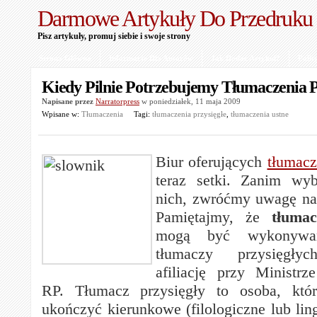
Darmowe Artykuły Do Przedruku
Pisz artykuły, promuj siebie i swoje strony
Strona Główna
Informacje Dla Autorów
Jak Dodać Artykuł?
Polit
Kiedy Pilnie Potrzebujemy Tłumaczenia P
Napisane przez
Narratorpress
w poniedziałek, 11 maja 2009
Wpisane w:
Tłumaczenia
Tagi:
tłumaczenia przysięgłe
,
tłumaczenia ustne
Biur oferujących
tłumacz
teraz setki. Zanim wy
nich, zwróćmy uwagę na
Pamiętajmy, że
tłumac
mogą być wykonywan
tłumaczy przysięgłyc
afiliację przy Ministrz
RP. Tłumacz przysięgły to osoba, któ
ukończyć kierunkowe (filologiczne lub lin