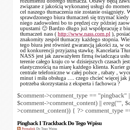
rozumieniu dobrego tłumacza. Obawy będą zaws
związane z jakością wykonanej usługi do momen
cel naszego tłumaczenia nie zostanie osiągnięty. 
sprawdzonego biura tłumaczeń się trzymać kiedy 
niego zadowoleni bo to prędzej czy później zaow
upustami 🙂 Bardzo długo już współpracuję z bi
tłumaczeń nass (
http://www.nass.com.pl
), posia
znakomity zespół tłumaczy każdego stopnia. Wiel
tego biura jest również gwarancją jakości za, w o
od konkurencji przyjazną stawkę. Kancelaria Tł
NASS jest jak zauważyłem firmą świadcząca usłu
terenie całego kraju co w dzisiejszych czasach jest
elastycznością na miarę każdego klienta. Kurier gr
centrale telefoniczne w całej polsce , rabaty , wy
minut i miła obsługa …. czego chcieć więcej jak j
potrzeba skorzystania z eksperta i fachowca ?
$comment->comment_type == "pingback" ||
$comment->comment_content) || ereg("
", 
>comment_content)) { ?>
comment_type == 
Pingback I Trackback Do Tego Wpisu
Permalink
Do Tego Wpisu