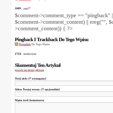
1009.
zaq17
$comment->comment_type == "pingback" ||
$comment->comment_content) || ereg("
", 
>comment_content)) { ?>
Pingback I Trackback Do Tego Wpisu
Permalink
Do Tego Wpisu
1724.
medyceusz
Skomentuj Ten Artykuł
powrót na stronę główną
Twój nick:
(* wymagany)
Adres Twojej strony:
(* opcjonalnie)
Wpisz treść komentarza