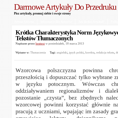
Darmowe Artykuły Do Przedruku
Pisz artykuły, promuj siebie i swoje strony
Strona Główna
Informacje Dla Autorów
Jak Dodać Artykuł?
Polit
Krótka Charakterystyka Norm Językowyc
Tekstów Tłumaczonych
Napisane przez
besttext
w poniedziałek, 18 marca 2013
Wpisane w:
Tłumaczenia
Tagi:
angielski
,
język polski
,
korekta
,
redakcja tekstu
,
t
Wzorcowa polszczyzna powinna chr
przeszłością i dopuszczać tylko wybrane 
w języku potocznym. Wówczas chr
oddziaływaniem regionalizmów i dial
pozostanie „czysta”, bez zbędnych nale
wzorcowej powinni korzystać głównie na
pracują z uczniami, wpajając im zasady gram