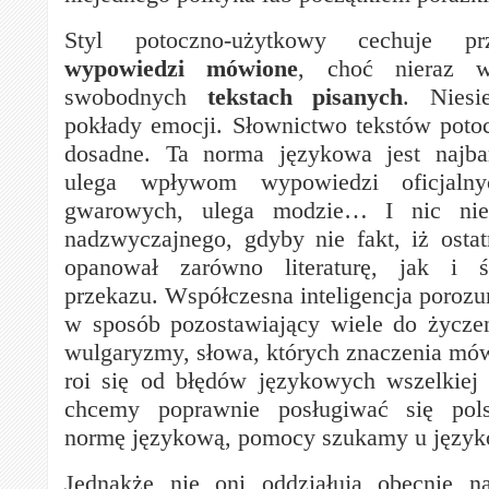
Styl potoczno-użytkowy cechuje pr
wypowiedzi mówione
, choć nieraz w
swobodnych
tekstach pisanych
. Nies
pokłady emocji. Słownictwo tekstów potoc
dosadne. Ta norma językowa jest najbar
ulega wpływom wypowiedzi oficjalny
gwarowych, ulega modzie… I nic ni
nadzwyczajnego, gdyby nie fakt, iż ostatn
opanował zarówno literaturę, jak i 
przekazu. Współczesna inteligencja porozu
w sposób pozostawiający wiele do życzen
wulgaryzmy, słowa, których znaczenia mów
roi się od błędów językowych wszelkiej 
chcemy poprawnie posługiwać się pols
normę językową, pomocy szukamy u języ
Jednakże nie oni oddziałują obecnie na