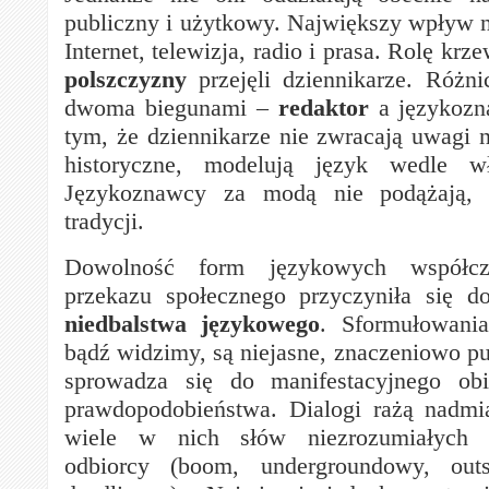
publiczny i użytkowy. Największy wpływ 
Internet, telewizja, radio i prasa. Rolę krze
polszczyzny
przejęli dziennikarze. Różn
dwoma biegunami –
redaktor
a językozn
tym, że dziennikarze nie zwracają uwagi
historyczne, modelują język wedle wł
Językoznawcy za modą nie podążają, r
tradycji.
Dowolność form językowych współcz
przekazu społecznego przyczyniła się do 
niedbalstwa językowego
. Sformułowania
bądź widzimy, są niejasne, znaczeniowo pu
sprowadza się do manifestacyjnego obi
prawdopodobieństwa. Dialogi rażą nadmi
wiele w nich słów niezrozumiałych d
odbiorcy (boom, undergroundowy, outsi