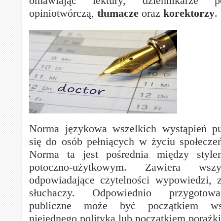
omawiając lektury, dziennikarze p
opiniotwórczą,
tłumacze
oraz
korektorzy
.
Norma językowa wszelkich wystąpień pu
się do osób pełniących w życiu społecze
Norma ta jest pośrednia między sty
potoczno-użytkowym. Zawiera wszy
odpowiadające czytelności wypowiedzi, 
słuchaczy. Odpowiednio przygotowa
publiczne może być początkiem wsp
niejednego polityka lub początkiem porażki n