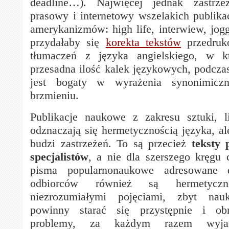
deadline…). Najwięcej jednak zastrze
prasowy i internetowy wszelakich publika
amerykanizmów: high life, interwiew, jo
przydałaby się
korekta tekstów
przedruk
tłumaczeń z języka angielskiego, w k
przesadna ilość kalek językowych, podczas
jest bogaty w wyrażenia synonimicz
brzmieniu.
Publikacje naukowe z zakresu sztuki, lit
odznaczają się hermetycznością języka, al
budzi zastrzeżeń. To są przecież
teksty 
specjalistów
, a nie dla szerszego kręgu 
pisma popularnonaukowe adresowane 
odbiorców również są hermetycz
niezrozumiałymi pojęciami, zbyt nau
powinny starać się przystępnie i o
problemy, za każdym razem wyjaś