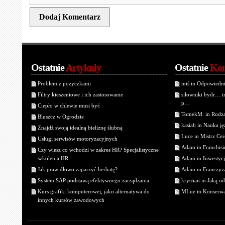
Ostatnie
Artykuły
Ostatnie
Kom
Problem z pożyczkami
miś in Odpowiedn
Filtry kieszeniowe i ich zastosowanie
siłowniki hydr… 
p…
Ciepło w chlewie musi być
TomekM. in Rodzaj
Bluszcz w Ogrodzie
kasiab in Nauka j
Znajdź swoją idealną bieliznę ślubną
Luce in Mistrz Cer
Usługi serwisów motoryzacyjnych
Adam in Franchisin
Czy wiesz co wchodzi w zakres HR? Specjalistyczne
szkolenia HR
Adam in Inwestycj
Jak prawidłowo zaparzyć herbatę?
Adam in Franczyza
System SAP podstawą efektywnego zarządzania
krystian in Jaką o
Kurs grafiki komputerowej, jako alternatywa do
MLue in Konserwa
innych kursów zawodowych