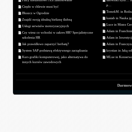
Filtry kieszeniowe i ich zastosowanie
siłowniki hydr… 
p…
Ciepło w chlewie musi być
TomekM. in Rodzaj
Bluszcz w Ogrodzie
kasiab in Nauka j
Znajdź swoją idealną bieliznę ślubną
Luce in Mistrz Cer
Usługi serwisów motoryzacyjnych
Adam in Franchisin
Czy wiesz co wchodzi w zakres HR? Specjalistyczne
szkolenia HR
Adam in Inwestycj
Jak prawidłowo zaparzyć herbatę?
Adam in Franczyza
System SAP podstawą efektywnego zarządzania
krystian in Jaką o
Kurs grafiki komputerowej, jako alternatywa do
MLue in Konserwa
innych kursów zawodowych
Darmowe