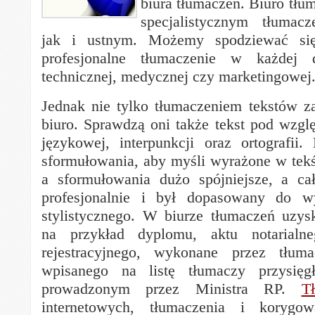
biura tłumaczeń.
Biuro tłu
specjalistycznym tłumac
jak i ustnym. Możemy spodziewać si
profesjonalne tłumaczenie w każdej d
technicznej, medycznej czy marketingowej
Jednak nie tylko tłumaczeniem tekstów z
biuro. Sprawdzą oni także tekst pod wzg
językowej, interpunkcji oraz ortografii.
sformułowania, aby myśli wyrażone w tekś
a sformułowania dużo spójniejsze, a ca
profesjonalnie i był dopasowany do wy
stylistycznego. W biurze tłumaczeń uzy
na przykład dyplomu, aktu notarial
rejestracyjnego, wykonane przez tłuma
wpisanego na listę tłumaczy przysięg
prowadzonym przez Ministra RP.
T
internetowych, tłumaczenia i koryg