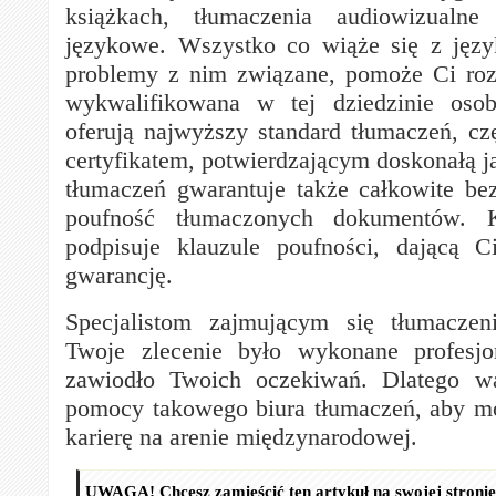
książkach, tłumaczenia audiowizualne
językowe. Wszystko co wiąże się z jęz
problemy z nim związane, pomoże Ci roz
wykwalifikowana w tej dziedzinie oso
oferują najwyższy standard tłumaczeń, cz
certyfikatem, potwierdzającym doskonałą j
tłumaczeń gwarantuje także całkowite be
poufność tłumaczonych dokumentów. 
podpisuje klauzule poufności, dającą C
gwarancję.
Specjalistom zajmującym się tłumaczen
Twoje zlecenie było wykonane profesjo
zawiodło Twoich oczekiwań. Dlatego wa
pomocy takowego biura tłumaczeń, aby m
karierę na arenie międzynarodowej.
UWAGA! Chcesz zamieścić ten artykuł na swojej stroni