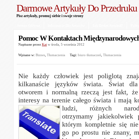
Darmowe Artykuły Do Przedruku
Pisz artykuły, promuj siebie i swoje strony
Strona Główna
Informacje Dla Autorów
Jak Dodać Artykuł?
Polit
Pomoc W Kontaktach Międzynarodowyc
Napisane przez
Kat
w środa, 5 września 2012
Wpisane w:
Biznes
,
Tłumaczenia
Tagi:
biuro tłumaczeń
,
Tłumaczenia
Nie każdy człowiek jest poliglotą zna
kilkanaście języków świata. Świat dl
otworem i normalną rzeczą jest fakt, ż
interesy na terenie całego świata i mają 
ludzi, różnych narod
otrzymamy jakiekolwiek 
którym kompletnie się ni
go po prostu nie znany, 