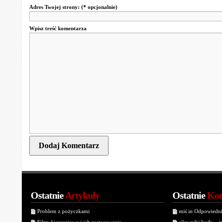
Adres Twojej strony:
(* opcjonalnie)
Wpisz treść komentarza
Ostatnie
Artykuły
Ostatnie
Kom
Problem z pożyczkami
miś in Odpowiedn