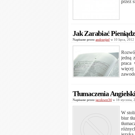
przez s
Jak Zarabiać Pienią
Napisane przez
andrzejinf
w 10 lipca, 201
Rozwój
jedną 
praca 
więce
zawod
Tłumaczenia Angielsk
Napisane przez
jacokwer34
w 18 stycznia,
W stol
biur t
tłumac
różnyc
języka