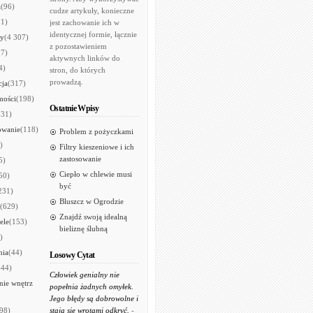
a
(96)
cudze artykuły, konieczne
(1)
jest zachowanie ich w
identycznej formie, łącznie
ry
(4 307)
z pozostawieniem
97)
aktywnych linków do
4)
stron, do których
prowadzą.
cja
(317)
mości
(198)
Ostatnie Wpisy
531)
owanie
(118)
Problem z pożyczkami
)
Filtry kieszeniowe i ich
zastosowanie
5)
Ciepło w chlewie musi
50)
być
231)
Bluszcz w Ogrodzie
(629)
Znajdź swoją idealną
ele
(153)
bieliznę ślubną
)
nia
(44)
Losowy Cytat
644)
Człowiek genialny nie
ie wnętrz
popełnia żadnych omyłek.
Jego błędy są dobrowolne i
98)
stają się wrotami odkryć.
-