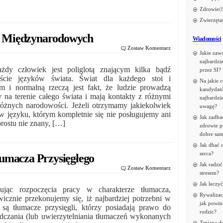
Zdrowie
(
Zwierzęta
 Międzynarodowych
Wiadomości
Zostaw Komentarz
Jakie zaw
najbardzi
żdy człowiek jest poliglotą znającym kilka bądź
przez SI?
aście języków świata. Świat dla każdego stoi i
Na jakie 
m i normalną rzeczą jest fakt, że ludzie prowadzą
kandydató
sy na terenie całego świata i mają kontakty z różnymi
najbardzie
 różnych narodowości. Jeżeli otrzymamy jakiekolwiek
uwagę?
w języku, którym kompletnie się nie posługujemy ani
Jak zadba
rostu nie znany, […]
zdrowie p
dobre sa
Jak dbać 
serca?
umacza Przysięgłego
Jak radzić
Zostaw Komentarz
2
stresem?
Jak leczy
ując rozpoczęcia pracy w charakterze tłumacza,
Rywalizacj
wicznie przekonujemy się, iż najbardziej potrzebni w
jak powin
 są tłumacze przysięgli, którzy posiadają prawo do
rodzic?
dczania (lub uwierzytelniania tłumaczeń wykonanych
Zmiana de