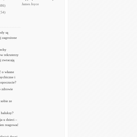
James Joyce
886)
(54)
ody są
ej zagrożone
cechy
w rekruterzy
j zwracają
ć o własne
sychiczne i
mopoczucie?
o zdrowie
 sobie ze
ć haluksy?
a u dzieci –
ien reagować
finicji drogi