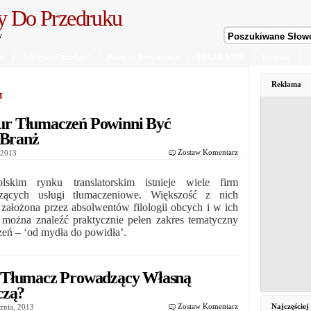
y Do Przedruku
y
ów
Jak Dodać Artykuł?
Polityka Prywatności
REGULAMIN
Kontakt
Reklama
™
r Tłumaczeń Powinni Być
 Branż
Zostaw Komentarz
, 2013
skim rynku translatorskim istnieje wiele firm
zących usługi tłumaczeniowe. Większość z nich
a założona przez absolwentów filologii obcych i w ich
e można znaleźć praktycznie pełen zakres tematyczny
zeń – ‘od mydła do powidła’.
 Tłumacz Prowadzący Własną
czą?
Najczęście
Zostaw Komentarz
cznia, 2013