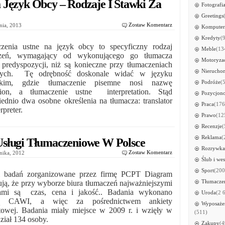
 Język Obcy – Rodzaje I Stawki Za
Fotografi
Greetings
Zostaw Komentarz
znia, 2013
Kompute
Kredyty
(
zenia ustne na język obcy to specyficzny rodzaj
Meble
(13
czeń, wymagający od wykonującego go tłumacza
Motoryza
 predyspozycji, niż są konieczne przy tłumaczeniach
Nierucho
nych. Tę odrębność doskonale widać w języku
lskim, gdzie tłumaczenie pisemne nosi nazwę
Podróże
(
ation, a tłumaczenie ustne interpretation. Stąd
Pozycjon
ednio dwa osobne określenia na tłumacza: translator
Praca
(176
rpreter.
Prawo
(12
Recenzje
(
Reklama
(
sługi Tłumaczeniowe W Polsce
Rozrywka
Zostaw Komentarz
rnika, 2012
Ślub i wes
Sport
(200
 badań zorganizowane przez firmę PCPT Diagram
Tłumacze
ją, że przy wyborze biura tłumaczeń najważniejszymi
iami są czas, cena i jakość.. Badania wykonano
Uroda
(2 
ą CAWI, a więc za pośrednictwem ankiety
Wyposażen
etowej. Badania miały miejsce w 2009 r. i wzięły w
(511)
ział 134 osoby.
Zakupy
(4