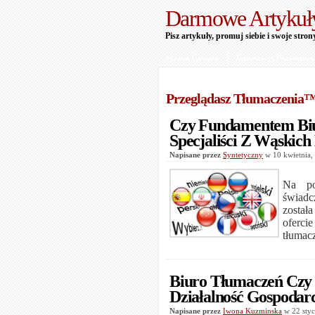
Darmowe Artykuł
Pisz artykuły, promuj siebie i swoje stron
Strona Główna
Informacje Dla Autor
Przeglądasz Tłumaczenia
Czy Fundamentem Biu
Specjaliści Z Wąskich
Napisane przez
Syntetyczny
w 10 kwietnia
Na pol
świadc
został
oferci
tłumac
Biuro Tłumaczeń Czy
Działalność Gospodar
Napisane przez
Iwona Kuzminska
w 22 sty