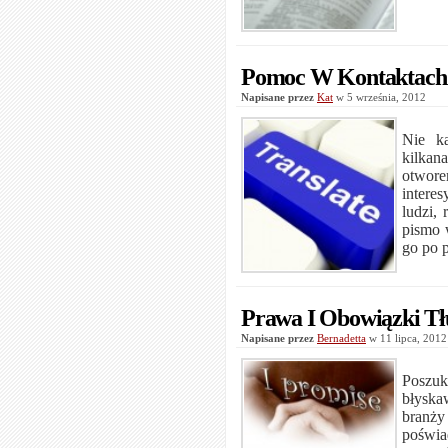
Pomoc W Kontaktach
Napisane przez
Kat
w 5 września, 2012
Nie ka
kilkan
otwore
intere
ludzi,
pismo 
go po p
Prawa I Obowiązki Tł
Napisane przez
Bernadetta
w 11 lipca, 201
Poszuk
błyska
branży
poświa