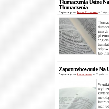
Tłumaczenia Ustne Na
Tłumaczenia
Napisane przez
Iwona Kuzminska
w 3 styc
Tłumac
tłuma
innych
pisem
angie
transl
odpowi
lub inte
Zapotrzebowanie Na U
Napisane przez
translexwawa
w 29 paździe
Wyniki
wykazu
kryter
metod
intern
nich ud