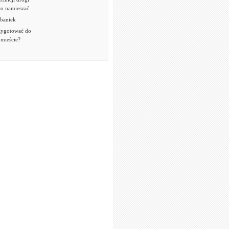
o namieszać
 baniek
rzygotować do
mieście?