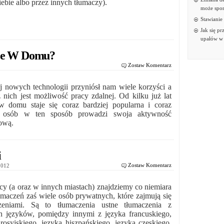
iebie albo przez innych tłumaczy).
może spor
Stawianie
Jak się p
upałów w 
dze W Domu?
Zostaw Komentarz
2
 nowych technologii przyniósł nam wiele korzyści a
z nich jest możliwość pracy zdalnej. Od kilku już lat
w domu staje się coraz bardziej popularna i coraz
j osób w ten sposób prowadzi swoja aktywność
ową.
i
Zostaw Komentarz
 2012
icy (a oraz w innych miastach) znajdziemy co niemiara
łumaczeń zaś wiele osób prywatnych, które zajmują się
zeniami. Są to tłumaczenia ustne tłumaczenia z
h języków, pomiędzy innymi z języka francuskiego,
 rosyjskiego, języka hiszpańskiego, języka czeskiego,