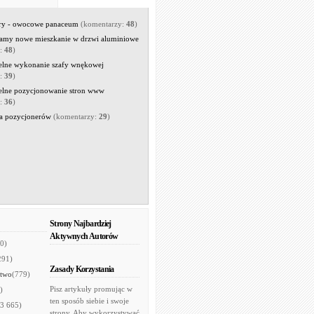
rry - owocowe panaceum
(komentarzy:
48
)
amy nowe mieszkanie w drzwi aluminiowe
y:
48
)
elne wykonanie szafy wnękowej
y:
39
)
elne pozycjonowanie stron www
y:
36
)
a pozycjonerów
(komentarzy:
29
)
Strony Najbardziej
Aktywnych Autorów
0)
291)
Zasady Korzystania
two
(779)
Pisz artykuły promując w
)
ten sposób siebie i swoje
(3 665)
strony. Aby wykorzystywać