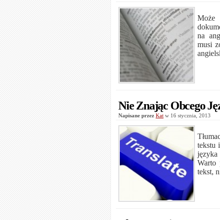
Może 
dokume
na ang
musi z
angiels
Nie Znając Obcego Ję
Napisane przez
Kat
w 16 stycznia, 2013
Tłuma
tekstu
języka
Warto 
tekst, 