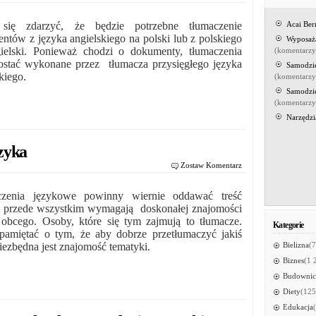
Acai Be
się zdarzyć, że będzie potrzebne tłumaczenie
ntów z języka angielskiego na polski lub z polskiego
Wyposaż
ielski. Ponieważ chodzi o dokumenty, tłumaczenia
(komentarz
ostać wykonane przez tłumacza przysięgłego języka
Samodzi
kiego.
(komentarz
Samodzi
(komentarz
Narzędzi
zyka
Zostaw Komentarz
czenia językowe powinny wiernie oddawać treść
 i przede wszystkim wymagają doskonałej znajomości
 obcego. Osoby, które się tym zajmują to tłumacze.
Kategorie
pamiętać o tym, że aby dobrze przetłumaczyć jakiś
Bielizna
(7
niezbędna jest znajomość tematyki.
Biznes
(1 
Budownic
Diety
(125
Edukacja