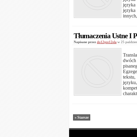
języka
języka
innych,
Tłumaczenia Ustne I P
Napisane przez
do12pre12ela
w 25 paździe
Transl
dwóch 
pisane
Egzege
tekstu
język
kompe
charak
« Starsze