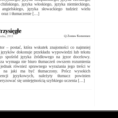
 chińskiego, języka włoskiego, języka niemieckiego,
 angielskiego, języka słowackiego tudzież wielu
 oraz i tłumaczenie […]
rzysięgłe
Zostaw Komentarz
rnika, 2011
ator – postać, która wskutek znajomości co najmniej
języków dokonuje przekładu wypowiedzi lub tekstu
go spośród języka źródłowego na jęzor docelowy.
za wymaga nie biuro tłumaczeń owszem rozumienia
, jednak również sprawnego wyrażania jego treści w
u, na jaki ma być tłumaczony. Prócz wysokich
tencji językowych, należyty tłumacz powinien
teryzować się umiejętnością szybkiego uczenia […]