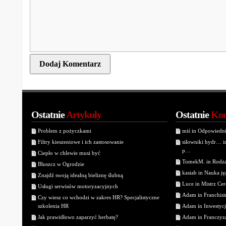
Ostatnie
Artykuły
Ostatnie
Kom
Problem z pożyczkami
miś in Odpowiedn
Filtry kieszeniowe i ich zastosowanie
siłowniki hydr… 
p…
Ciepło w chlewie musi być
TomekM. in Rodzaj
Bluszcz w Ogrodzie
kasiab in Nauka j
Znajdź swoją idealną bieliznę ślubną
Luce in Mistrz Cer
Usługi serwisów motoryzacyjnych
Adam in Franchisin
Czy wiesz co wchodzi w zakres HR? Specjalistyczne
szkolenia HR
Adam in Inwestycj
Jak prawidłowo zaparzyć herbatę?
Adam in Franczyza