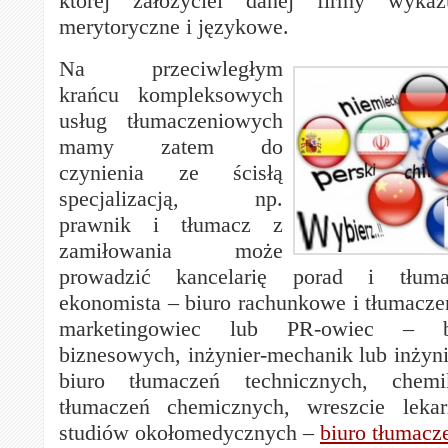
której założyciel danej firmy wykaz
merytoryczne i językowe.
Na przeciwległym
krańcu kompleksowych
usług tłumaczeniowych
mamy zatem do
czynienia ze ścisłą
specjalizacją, np.
prawnik i tłumacz z
zamiłowania może
prowadzić kancelarię porad i tłum
ekonomista – biuro rachunkowe i tłumacz
marketingowiec lub PR-owiec – b
biznesowych, inżynier-mechanik lub inżyn
biuro tłumaczeń technicznych, che
tłumaczeń chemicznych, wreszcie leka
studiów okołomedycznych –
biuro tłumac