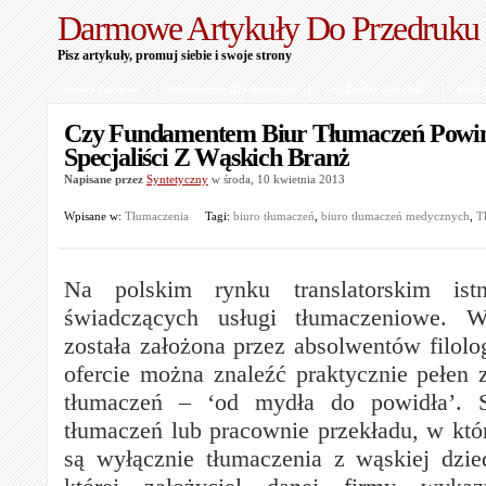
Darmowe Artykuły Do Przedruku
Pisz artykuły, promuj siebie i swoje strony
Strona Główna
Informacje Dla Autorów
Jak Dodać Artykuł?
Polit
Czy Fundamentem Biur Tłumaczeń Powin
Specjaliści Z Wąskich Branż
Napisane przez
Syntetyczny
w środa, 10 kwietnia 2013
Wpisane w:
Tłumaczenia
Tagi:
biuro tłumaczeń
,
biuro tłumaczeń medycznych
,
T
Na polskim rynku translatorskim istn
świadczących usługi tłumaczeniowe. W
została założona przez absolwentów filolo
ofercie można znaleźć praktycznie pełen 
tłumaczeń – ‘od mydła do powidła’.
tłumaczeń lub pracownie przekładu, w k
są wyłącznie tłumaczenia z wąskiej dzie