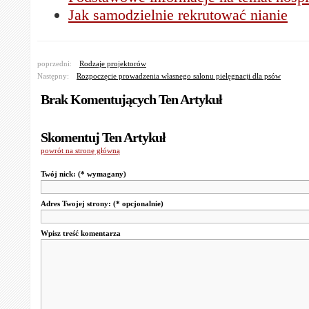
Jak samodzielnie rekrutować nianie
poprzedni:
Rodzaje projektorów
Następny:
Rozpoczęcie prowadzenia własnego salonu pielęgnacji dla psów
Brak Komentujących Ten Artykuł
Skomentuj Ten Artykuł
powrót na stronę główną
Twój nick:
(* wymagany)
Adres Twojej strony:
(* opcjonalnie)
Wpisz treść komentarza