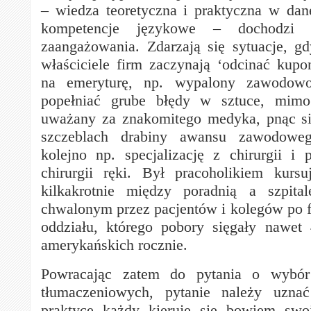
– wiedza teoretyczna i praktyczna w dane
kompetencje językowe – dochodzi j
zaangażowania. Zdarzają się sytuacje, g
właściciele firm zaczynają ‘odcinać kupo
na emeryturę, np. wypalony zawodowo
popełniać grube błędy w sztuce, mimo
uważany za znakomitego medyka, pnąc si
szczeblach drabiny awansu zawodowe
kolejno np. specjalizację z chirurgii i p
chirurgii ręki. Był pracoholikiem kurs
kilkakrotnie między poradnią a szpita
chwalonym przez pacjentów i kolegów po 
oddziału, którego pobory sięgały nawet
amerykańskich rocznie.
Powracając zatem do pytania o wybór
tłumaczeniowych, pytanie należy uzna
praktyce każdy kieruje się bowiem swo