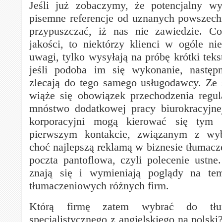
Jeśli już zobaczymy, że potencjalny w
pisemne referencje od uznanych powszec
przypuszczać, iż nas nie zawiedzie. Co
jakości, to niektórzy klienci w ogóle ni
uwagi, tylko wysyłają na próbę krótki teks
jeśli podoba im się wykonanie, następ
zlecają do tego samego usługodawcy. Ze
wiąże się obowiązek przechodzenia regu
mnóstwo dodatkowej pracy biurokracyjnej
korporacyjni mogą kierować się tym 
pierwszym kontakcie, związanym z wyb
choć najlepszą reklamą w biznesie tłumacz
poczta pantoflowa, czyli polecenie ustne
znają się i wymieniają poglądy na tem
tłumaczeniowych różnych firm.
Którą firmę zatem wybrać do tłum
specjalistycznego z angielskiego na polsk