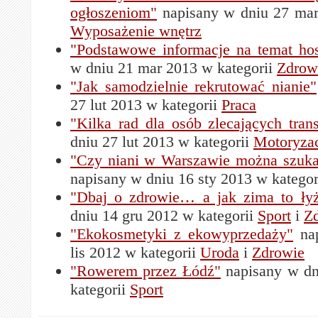
ogłoszeniom"
napisany w dniu 27 mar
Wyposażenie wnętrz
"Podstawowe informacje na temat ho
w dniu 21 mar 2013 w kategorii
Zdrow
"Jak samodzielnie rekrutować nianie"
27 lut 2013 w kategorii
Praca
"Kilka rad dla osób zlecających trans
dniu 27 lut 2013 w kategorii
Motoryza
"Czy niani w Warszawie można szukać
napisany w dniu 16 sty 2013 w katego
"Dbaj o zdrowie… a jak zima to ły
dniu 14 gru 2012 w kategorii
Sport
i
Z
"Ekokosmetyki z ekowyprzedaży"
nap
lis 2012 w kategorii
Uroda
i
Zdrowie
"Rowerem przez Łódź"
napisany w dn
kategorii
Sport