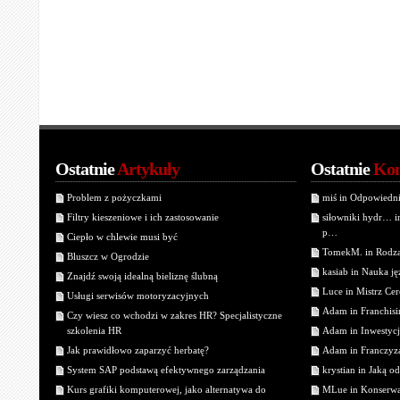
Ostatnie
Artykuły
Ostatnie
Kom
Problem z pożyczkami
miś in Odpowiedn
Filtry kieszeniowe i ich zastosowanie
siłowniki hydr… 
p…
Ciepło w chlewie musi być
TomekM. in Rodzaj
Bluszcz w Ogrodzie
kasiab in Nauka j
Znajdź swoją idealną bieliznę ślubną
Luce in Mistrz Cer
Usługi serwisów motoryzacyjnych
Adam in Franchisin
Czy wiesz co wchodzi w zakres HR? Specjalistyczne
szkolenia HR
Adam in Inwestycj
Jak prawidłowo zaparzyć herbatę?
Adam in Franczyza
System SAP podstawą efektywnego zarządzania
krystian in Jaką o
Kurs grafiki komputerowej, jako alternatywa do
MLue in Konserwa