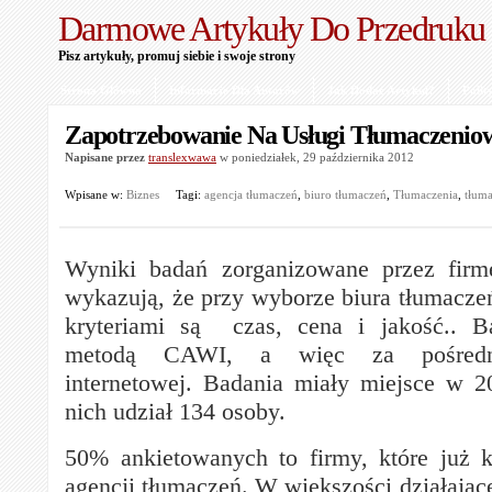
Darmowe Artykuły Do Przedruku
Pisz artykuły, promuj siebie i swoje strony
Strona Główna
Informacje Dla Autorów
Jak Dodać Artykuł?
Polit
Zapotrzebowanie Na Usługi Tłumaczenio
Napisane przez
translexwawa
w poniedziałek, 29 października 2012
Wpisane w:
Biznes
Tagi:
agencja tłumaczeń
,
biuro tłumaczeń
,
Tłumaczenia
,
tłum
Wyniki badań zorganizowane przez fir
wykazują, że przy wyborze biura tłumacze
kryteriami są czas, cena i jakość.. 
metodą CAWI, a więc za pośredni
internetowej. Badania miały miejsce w 2
nich udział 134 osoby.
50% ankietowanych to firmy, które już k
agencji tłumaczeń. W większości działając