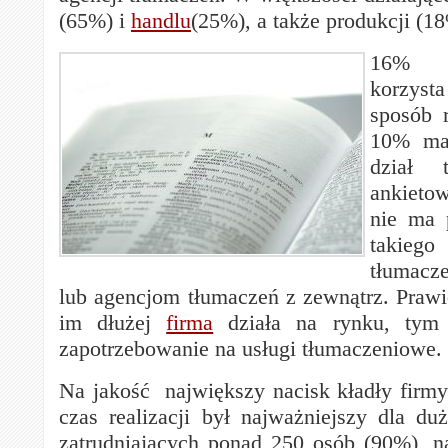
(65%) i
handlu
(25%), a także produkcji (1
16% a
korzysta
sposób r
10% ma
dział 
ankieto
nie ma p
takiego
tłumacz
lub agencjom tłumaczeń z zewnątrz. Prawid
im dłużej
firma
działa na rynku, tym 
zapotrzebowanie na usługi tłumaczeniowe.
Na jakość największy nacisk kładły firm
czas realizacji był najważniejszy dla du
zatrudniających ponad 250 osób (90%), na