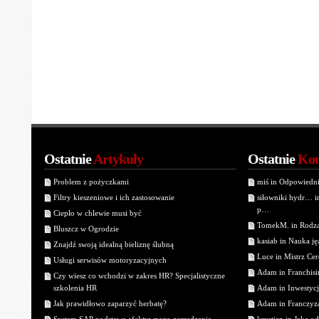
Ostatnie
Artykuły
Ostatnie
Kom
Problem z pożyczkami
miś in Odpowiedn
Filtry kieszeniowe i ich zastosowanie
siłowniki hydr… 
p…
Ciepło w chlewie musi być
TomekM. in Rodzaj
Bluszcz w Ogrodzie
kasiab in Nauka j
Znajdź swoją idealną bieliznę ślubną
Luce in Mistrz Cer
Usługi serwisów motoryzacyjnych
Adam in Franchisin
Czy wiesz co wchodzi w zakres HR? Specjalistyczne
szkolenia HR
Adam in Inwestycj
Jak prawidłowo zaparzyć herbatę?
Adam in Franczyza