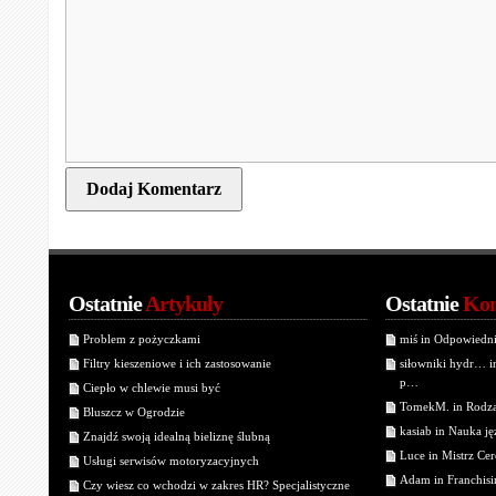
Ostatnie
Artykuły
Ostatnie
Kom
Problem z pożyczkami
miś in Odpowiedn
Filtry kieszeniowe i ich zastosowanie
siłowniki hydr… 
p…
Ciepło w chlewie musi być
TomekM. in Rodzaj
Bluszcz w Ogrodzie
kasiab in Nauka j
Znajdź swoją idealną bieliznę ślubną
Luce in Mistrz Cer
Usługi serwisów motoryzacyjnych
Adam in Franchisin
Czy wiesz co wchodzi w zakres HR? Specjalistyczne