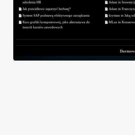
szkolenia HR
Adam in Inwestycj
Jak prawidłowo zaparzyć herbatę?
Adam in Franczyza
System SAP podstawą efektywnego zarządzania
krystian in Jaką o
Kurs grafiki komputerowej, jako alternatywa do
MLue in Konserwa
innych kursów zawodowych
Darmowe