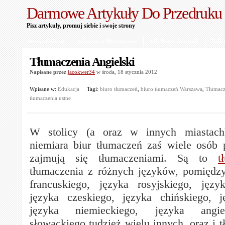
Darmowe Artykuły Do Przedruku
Pisz artykuły, promuj siebie i swoje strony
Strona Główna
Informacje Dla Autorów
Jak Dodać Artykuł?
Polit
Tłumaczenia Angielski
Napisane przez
jacokwer34
w środa, 18 stycznia 2012
Wpisane w:
Edukacja
Tagi:
biuro tłumaczeń
,
biuro tłumaczeń Warszawa
,
Tłumacz
tłumaczenia ustne
W stolicy (a oraz w innych miastach
niemiara biur tłumaczeń zaś wiele osób 
zajmują się tłumaczeniami. Są to
t
tłumaczenia z różnych języków, pomiędz
francuskiego, języka rosyjskiego, języ
języka czeskiego, języka chińskiego, j
języka niemieckiego, języka angie
słowackiego tudzież wielu innych, oraz i 