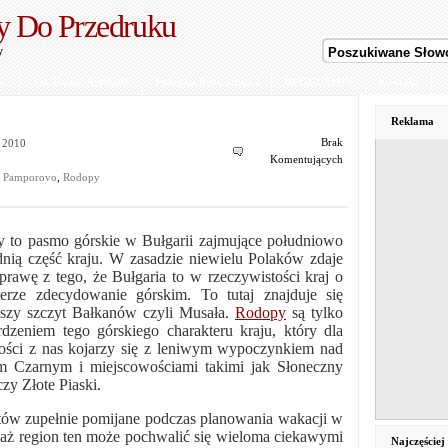
y Do Przedruku
y
ów
Jak Dodać Artykuł?
Polityka Prywatności
REGULAMIN
Kontakt
Reklama
Brak
ia 2010
Komentujących
,
Pamporovo
,
Rodopy
 to pasmo górskie w Bułgarii zajmujące południowo
nią część kraju. W zasadzie niewielu Polaków zdaje
sprawę z tego, że Bułgaria to w rzeczywistości kraj o
terze zdecydowanie górskim. To tutaj znajduje się
szy szczyt Bałkanów czyli Musała.
Rodopy
są tylko
rdzeniem tego górskiego charakteru kraju, który dla
ości z nas kojarzy się z leniwym wypoczynkiem nad
 Czarnym i miejscowościami takimi jak Słoneczny
zy Złote Piaski.
tów zupełnie pomijane podczas planowania wakacji w
waż region ten może pochwalić się wieloma ciekawymi
Najczęście