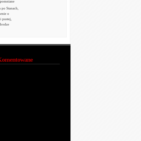
apomniane
 po Stanach,
zenie o
i pustej,
 drodze
Komentowane