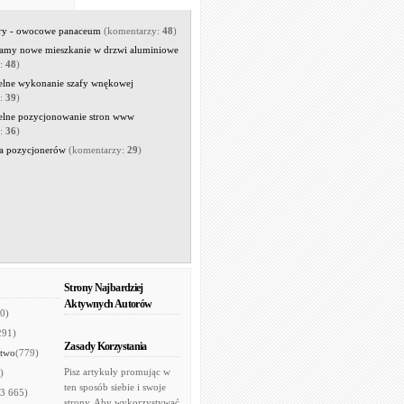
rry - owocowe panaceum
(komentarzy:
48
)
amy nowe mieszkanie w drzwi aluminiowe
y:
48
)
elne wykonanie szafy wnękowej
y:
39
)
elne pozycjonowanie stron www
y:
36
)
a pozycjonerów
(komentarzy:
29
)
Strony Najbardziej
Aktywnych Autorów
0)
291)
Zasady Korzystania
two
(779)
Pisz artykuły promując w
)
ten sposób siebie i swoje
(3 665)
strony. Aby wykorzystywać