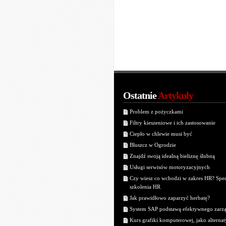
Ostatnie
Artykuły
Problem z pożyczkami
Filtry kieszeniowe i ich zastosowanie
Ciepło w chlewie musi być
Bluszcz w Ogrodzie
Znajdź swoją idealną bieliznę ślubną
Usługi serwisów motoryzacyjnych
Czy wiesz co wchodzi w zakres HR? Spec
szkolenia HR
Jak prawidłowo zaparzyć herbatę?
System SAP podstawą efektywnego zarz
Kurs grafiki komputerowej, jako alterna