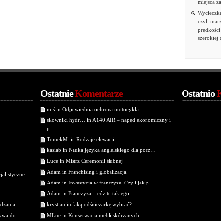
miejsca z
Wycieczka
czyli mar
prędkości 
szerokiej
Ostatnie
Komentarze
Ostatnio
miś in Odpowiednia ochrona motocykla
siłowniki hydr… in A140 AIR – napęd ekonomiczny i
p…
TomekM. in Rodzaje elewacji
kasiab in Nauka języka angielskiego dla pocz…
Luce in Mistrz Ceremonii ślubnej
Adam in Franchising i globalizacja.
jalistyczne
Adam in Inwestycja w franczyze. Czyli jak p…
Adam in Franczyza – cóż to takiego.
ądzania
krystian in Jaką odśnieżarkę wybrać?
tywa do
MLue in Konserwacja mebli skórzanych