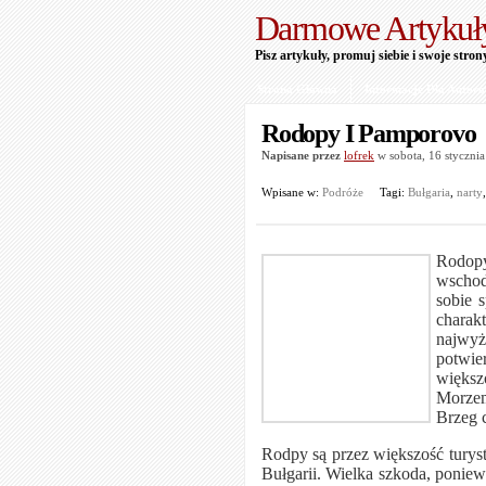
Darmowe Artykuł
Pisz artykuły, promuj siebie i swoje stron
Strona Główna
Informacje Dla Autor
Rodopy I Pamporovo
Napisane przez
lofrek
w sobota, 16 styczn
Wpisane w:
Podróże
Tagi:
Bułgaria
,
narty
Rodopy
wschod
sobie 
charak
najwyż
potwie
większ
Morzem
Brzeg c
Rodpy są przez większość turys
Bułgarii. Wielka szkoda, ponie