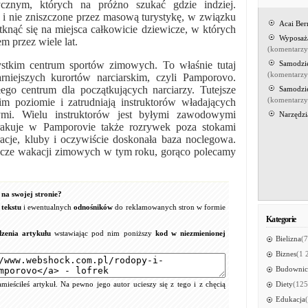
tycznym, których na próżno szukać gdzie indziej.
e i nie zniszczone przez masową turystykę, w związku
Acai Be
nąć się na miejsca całkowicie dziewicze, w których
Wyposaż
em przez wiele lat.
(komentarz
stkim centrum sportów zimowych. To właśnie tutaj
Samodzi
(komentarz
arniejszych kurortów narciarskim, czyli Pamporovo.
ego centrum dla początkujących narciarzy. Tutejsze
Samodzi
(komentarz
im poziomie i zatrudniają instruktorów władających
ymi. Wielu instruktorów jest byłymi zawodowymi
Narzędzi
brakuje w Pamporovie także rozrywek poza stokami
uracje, kluby i oczywiście doskonała baza noclegowa.
szcze wakacji zimowych w tym roku, gorąco polecamy
na swojej stronie?
tekstu
i ewentualnych
odnośników
do reklamowanych stron w formie
Kategorie
zenia artykułu
wstawiając pod nim poniższy
kod w niezmienionej
Bielizna
(7
Biznes
(1 
Budownic
ieściłeś artykuł. Na pewno jego autor ucieszy się z tego i z chęcią
Diety
(125
Edukacja