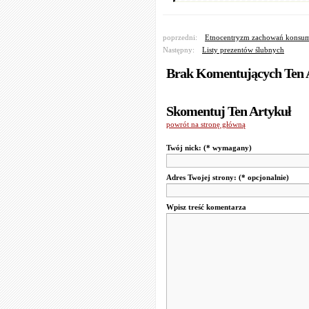
poprzedni:
Etnocentryzm zachowań konsu
Następny:
Listy prezentów ślubnych
Brak Komentujących Ten 
Skomentuj Ten Artykuł
powrót na stronę główną
Twój nick:
(* wymagany)
Adres Twojej strony:
(* opcjonalnie)
Wpisz treść komentarza