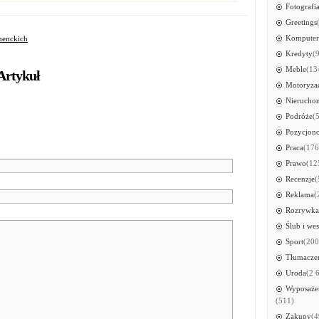
Fotografi
Greetings
Kompute
menckich
Kredyty
(
Meble
(13
Artykuł
Motoryza
Nierucho
Podróże
(
Pozycjon
Praca
(176
Prawo
(12
Recenzje
(
Reklama
(
Rozrywka
Ślub i wes
Sport
(200
Tłumacze
Uroda
(2 
Wyposażen
(511)
Zakupy
(4