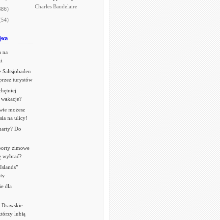
Charles Baudelaire
886)
(54)
jsca
a na
i
 Saltsjöbaden
przez turystów
chętniej
 wakacje?
wie możesz
sia na ulicy!
narty? Do
sporty zimowe
ię wybrać?
Islands”
aty
ie dla
e Drawskie –
którzy lubią