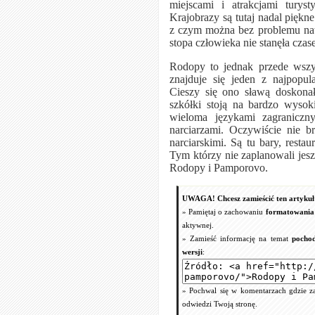
miejscami i atrakcjami turys
Krajobrazy są tutaj nadal piękn
z czym można bez problemu natk
stopa człowieka nie stanęła czas
Rodopy to jednak przede wszy
znajduje się jeden z najpopul
Cieszy się ono sławą doskonał
szkółki stoją na bardzo wysok
wieloma językami zagraniczn
narciarzami. Oczywiście nie 
narciarskimi. Są tu bary, resta
Tym którzy nie zaplanowali je
Rodopy i Pamporovo.
UWAGA! Chcesz zamieścić ten artykuł 
» Pamiętaj o zachowaniu
formatowania 
aktywnej.
» Zamieść informację na temat
pochod
wersji
:
» Pochwal się w komentarzach gdzie zam
odwiedzi Twoją stronę.