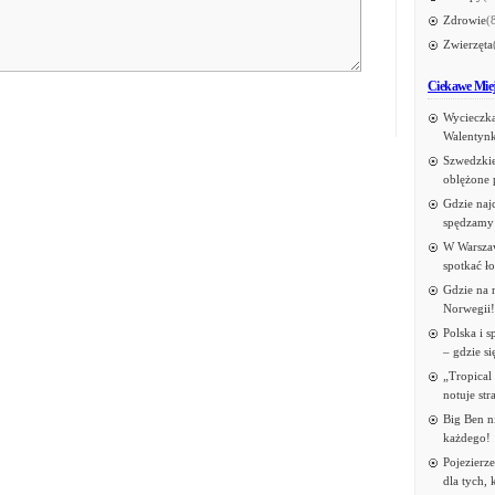
Zdrowie
(
Zwierzęta
Ciekawe Mie
Wycieczk
Walentynk
Szwedzkie
oblężone 
Gdzie naj
spędzamy
W Warsza
spotkać ło
Gdzie na 
Norwegii!
Polska i 
– gdzie s
„Tropical 
notuje str
Big Ben n
każdego!
Pojezierz
dla tych, 