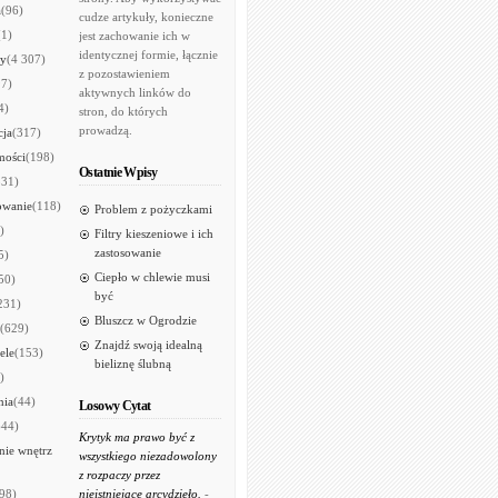
a
(96)
cudze artykuły, konieczne
(1)
jest zachowanie ich w
identycznej formie, łącznie
ry
(4 307)
z pozostawieniem
97)
aktywnych linków do
4)
stron, do których
prowadzą.
cja
(317)
mości
(198)
Ostatnie Wpisy
531)
owanie
(118)
Problem z pożyczkami
)
Filtry kieszeniowe i ich
zastosowanie
5)
Ciepło w chlewie musi
50)
być
231)
Bluszcz w Ogrodzie
(629)
Znajdź swoją idealną
ele
(153)
bieliznę ślubną
)
nia
(44)
Losowy Cytat
644)
Krytyk ma prawo być z
ie wnętrz
wszystkiego niezadowolony
z rozpaczy przez
98)
nieistniejące arcydzieło.
-