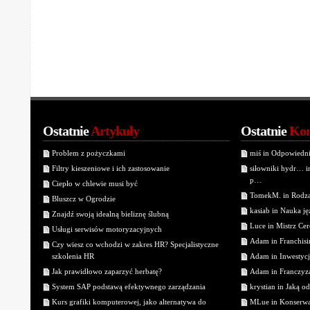
Ostatnie
Artykuły
Ostatnie
Kom
Problem z pożyczkami
miś in Odpowiedn
Filtry kieszeniowe i ich zastosowanie
siłowniki hydr… 
p…
Ciepło w chlewie musi być
TomekM. in Rodzaj
Bluszcz w Ogrodzie
kasiab in Nauka j
Znajdź swoją idealną bieliznę ślubną
Luce in Mistrz Cer
Usługi serwisów motoryzacyjnych
Adam in Franchisin
Czy wiesz co wchodzi w zakres HR? Specjalistyczne
szkolenia HR
Adam in Inwestycj
Jak prawidłowo zaparzyć herbatę?
Adam in Franczyza
System SAP podstawą efektywnego zarządzania
krystian in Jaką o
Kurs grafiki komputerowej, jako alternatywa do
MLue in Konserwa