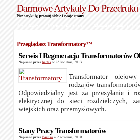
Darmowe Artykuły Do Przedruku
Pisz artykuły, promuj siebie i swoje strony
Strona Główna
Informacje Dla Autorów
Jak Dodać Artykuł?
Polit
Przeglądasz Transformatory™
Serwis I Regeneracja Transformatorów O
Napisane przez
bartek
w 23 kwietnia, 2013
Transformator olejow
rodzajów transformatoró
Odpowiedzialny jest za przesyłanie i roz
elektrycznej do sieci rozdzielczych, z
wiejskich oraz przemysłowych.
Stany Pracy Transformatorów
Napisane przez
Bazuka
w 2 września, 2010