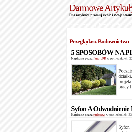
Darmowe Artykuł
Pisz artykuły, promuj siebie i swoje stron
Strona Główna
Informacje Dla Autor
Przeglądasz Budownictwo
5 SPOSOBÓW NA P
Napisane przez
FuturePR
w poniedziałek, 
Począt
dział
projek
pracy 
Syfon A Odwodnienie 
Napisane przez
radziowi
w poniedziałek, 2
Syfon 