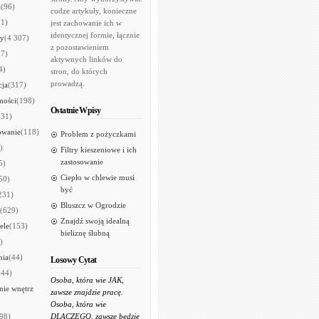
a
(96)
cudze artykuły, konieczne
(1)
jest zachowanie ich w
identycznej formie, łącznie
ry
(4 307)
z pozostawieniem
97)
aktywnych linków do
4)
stron, do których
prowadzą.
cja
(317)
mości
(198)
Ostatnie Wpisy
531)
owanie
(118)
Problem z pożyczkami
)
Filtry kieszeniowe i ich
zastosowanie
5)
Ciepło w chlewie musi
50)
być
231)
Bluszcz w Ogrodzie
(629)
Znajdź swoją idealną
ele
(153)
bieliznę ślubną
)
nia
(44)
Losowy Cytat
644)
Osoba, która wie JAK,
ie wnętrz
zawsze znajdzie pracę.
Osoba, która wie
98)
DLACZEGO, zawsze będzie