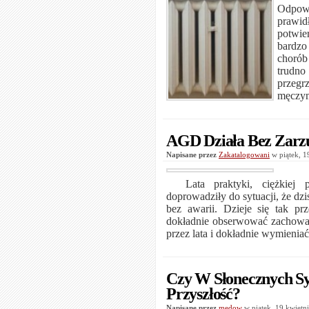
Odpow
prawid
potwie
bardz
chorób
trudno
przegr
męczym
AGD Działa Bez Zarz
Napisane przez
Zakatalogowani
w piątek, 
Lata praktyki, ciężkiej pr
doprowadziły do sytuacji, że dzi
bez awarii. Dzieje się tak prz
dokładnie obserwować zachowa
przez lata i dokładnie wymieniać 
Czy W Słonecznych S
Przyszłość?
Napisane przez
medow
w piątek, 19 kwiet