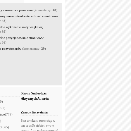
rry - owocowe panaceum
(komentarzy:
48
)
amy nowe mieszkanie w drzwi aluminiowe
y:
48
)
elne wykonanie szafy wnękowej
y:
39
)
elne pozycjonowanie stron www
y:
36
)
a pozycjonerów
(komentarzy:
29
)
Strony Najbardziej
Aktywnych Autorów
0)
291)
Zasady Korzystania
two
(779)
Pisz artykuły promując w
)
ten sposób siebie i swoje
(3 665)
strony. Aby wykorzystywać