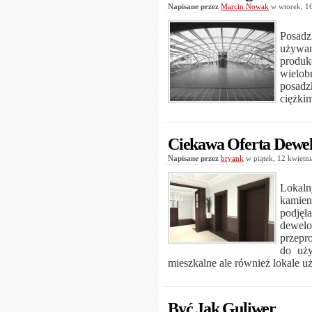
Napisane przez
Marcin Nowak
w wtorek, 1
Posad
używa
prod
wielob
posadz
ciężkim
Ciekawa Oferta Dewe
Napisane przez
bryank
w piątek, 12 kwiet
Lokal
kamien
podję
dewel
przepr
do uży
mieszkalne ale również lokale 
Być Jak Guliwer