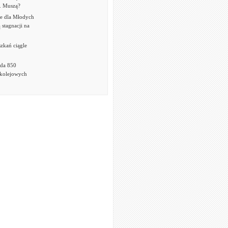
. Muszą?
e dla Młodych
 stagnacji na
zkań ciągle
eda 850
kolejowych