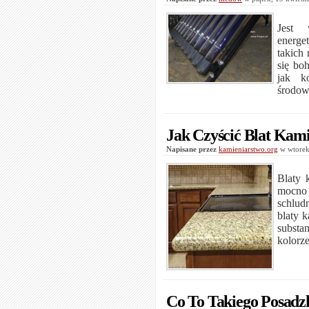
Jest 
energe
takich
się bo
jak k
środow
Jak Czyścić Blat Kam
Napisane przez
kamieniarstwo.org
w wtorek
Blaty 
mocno 
schlud
blaty 
substa
kolorze
Co To Takiego Posad