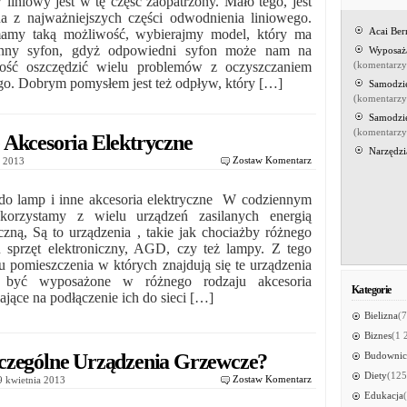
 liniowy jest w tę część zaopatrzony. Mało tego, jest
na z najważniejszych części odwodnienia liniowego.
Acai Be
mamy taką możliwość, wybierajmy model, który ma
nny syfon, gdyż odpowiedni syfon może nam na
Wyposaż
łość oszczędzić wielu problemów z oczyszczaniem
(komentarz
go. Dobrym pomysłem jest też odpływ, który […]
Samodzi
(komentarz
Samodzi
(komentarz
 Akcesoria Elektryczne
Narzędzi
Zostaw Komentarz
ia 2013
do lamp i inne akcesoria elektryczne W codziennym
korzystamy z wielu urządzeń zasilanych energią
yczną, Są to urządzenia , takie jak chociażby różnego
u sprzęt elektroniczny, AGD, czy też lampy. Z tego
 pomieszczenia w których znajdują się te urządzenia
 być wyposażone w różnego rodzaju akcesoria
Kategorie
jące na podłączenie ich do sieci […]
Bielizna
(7
Biznes
(1 
czególne Urządzenia Grzewcze?
Budownic
Diety
(125
Zostaw Komentarz
19 kwietnia 2013
Edukacja