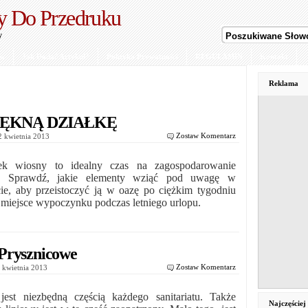
y Do Przedruku
y
ów
Jak Dodać Artykuł?
Polityka Prywatności
REGULAMIN
Kontakt
Reklama
IĘKNĄ DZIAŁKĘ
Zostaw Komentarz
22 kwietnia 2013
ek wiosny to idealny czas na zagospodarowanie
ki. Sprawdź, jakie elementy wziąć pod uwagę w
cie, aby przeistoczyć ją w oazę po ciężkim tygodniu
i miejsce wypoczynku podczas letniego urlopu.
Prysznicowe
Zostaw Komentarz
2 kwietnia 2013
jest niezbędną częścią każdego sanitariatu. Także
Najczęście