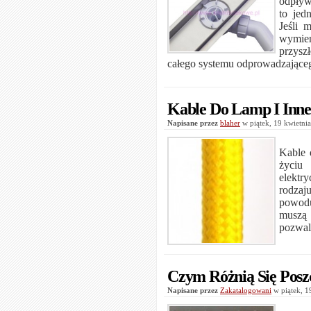
odpływ
to jed
Jeśli 
wymie
przysz
całego systemu odprowadzające
Kable Do Lamp I Inne
Napisane przez
blaher
w piątek, 19 kwietn
Kable 
życiu 
elektr
rodzaj
powodu
muszą
pozwala
Czym Różnią Się Posz
Napisane przez
Zakatalogowani
w piątek, 