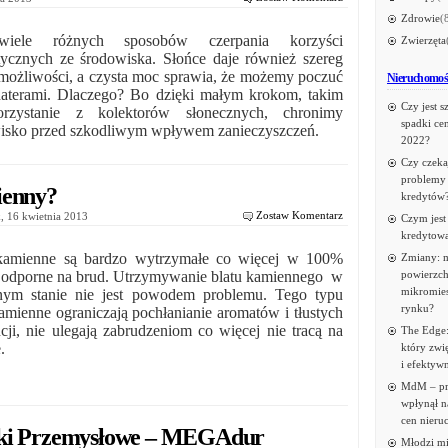
Zdrowie
(
wiele różnych sposobów czerpania korzyści
Zwierzęta
tycznych ze środowiska. Słońce daje również szereg
 możliwości, a czysta moc sprawia, że możemy poczuć
Nieruchomoś
haterami. Dlaczego? Bo dzięki małym krokom, takim
Czy jest s
orzystanie z kolektorów słonecznych, chronimy
spadki ce
isko przed szkodliwym wpływem zanieczyszczeń.
2022?
Czy czeka
problemy 
ienny?
kredytów
Zostaw Komentarz
, 16 kwietnia 2013
Czym jest
kredytow
kamienne są bardzo wytrzymałe co więcej w 100%
Zmiany: m
odporne na brud. Utrzymywanie blatu kamiennego w
powierzch
mikromie
nym stanie nie jest powodem problemu. Tego typu
rynku?
kamienne ograniczają pochłanianie aromatów i tłustych
ncji, nie ulegają zabrudzeniom co więcej nie tracą na
The Edge:
.
który zwi
i efektyw
MdM – p
wpłynął n
cen nieru
zki Przemysłowe – MEGAdur
Młodzi mi