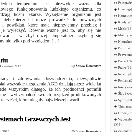
Fotografi
iednia temperatura jest niezwykle ważna dla
łowego funkcjonowania ludzkiego organizmu, co
Greetings
rdzają liczni lekarze. Wyziębienie organizmu jest
Kompute
o niebezpieczne i może prowadzić do poważnych
Kredyty
(
 i powikłań, które mają nieprzyjemny przebieg i
Meble
(13
 je wyleczyć. Równie ważne jest to, aby się nie
zewać – w zbyt dużej temperaturze szybciej się
Motoryza
y nie tylko pod względem […]
Nierucho
Podróże
(
Pozycjon
utu
Praca
(176
Zostaw Komentarz
19 kwietnia 2013
Prawo
(12
Recenzje
(
acy i zdobywania doświadczenia, niewątpliwie
Reklama
(
siaj wszystkie urządzenia AGD działają przez wiele lat
Rozrywka
ede wszystkim dlatego, że ich producenci potrafili
Ślub i wes
nie i wytrzymałość swoich urządzeń produkowanych
te części, które ulegały największej awarii.
Sport
(200
Tłumacze
Uroda
(2 
ystemach Grzewczych Jest
Wyposażen
(511)
Zakupy
(4
Zostaw Komentarz
nia 2013