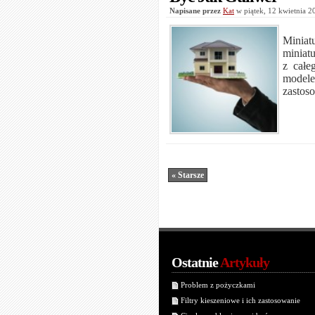
Napisane przez
Kat
w piątek, 12 kwietnia 
Miniat
miniat
z całe
modele
zastos
« Starsze
Ostatnie
Artykuły
Problem z pożyczkami
Filtry kieszeniowe i ich zastosowanie