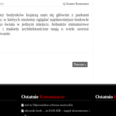
Zostaw Komentarz
2013
ury budynków kojarzą nam się głównie z parkami
ur, w których możemy oglądać najsławniejsze budowle
go świata w jednym miejscu. Jednakże miniaturowe
 i makiety architektoniczne mają o wiele szersze
owanie.
Nowsze »
Ostatnie
Komentarze
Ostatnio
miś in Odpowiednia ochrona motocykla
siłowniki hydr… in A140 AIR – napęd ekonomiczny i
p…