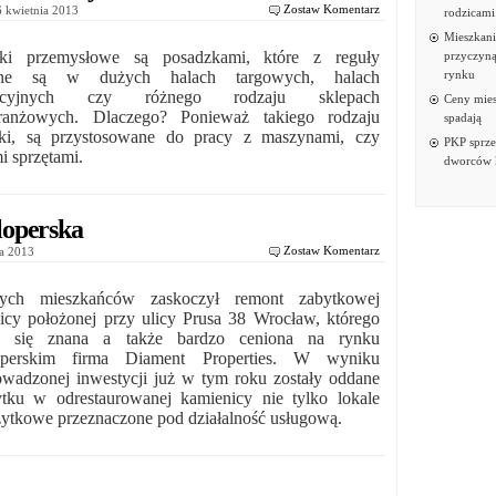
Zostaw Komentarz
6 kwietnia 2013
rodzicami
Mieszkani
zki przemysłowe są posadzkami, które z reguły
przyczyną
ne są w dużych halach targowych, halach
rynku
ukcyjnych czy różnego rodzaju sklepach
Ceny mies
ranżowych. Dlaczego? Ponieważ takiego rodzaju
spadają
ki, są przystosowane do pracy z maszynami, czy
PKP sprz
i sprzętami.
dworców 
loperska
Zostaw Komentarz
nia 2013
nych mieszkańców zaskoczył remont zabytkowej
icy położonej przy ulicy Prusa 38 Wrocław, którego
ła się znana a także bardzo ceniona na rynku
operskim firma Diament Properties. W wyniku
owadzonej inwestycji już w tym roku zostały oddane
tku w odrestaurowanej kamienicy nie tylko lokale
użytkowe przeznaczone pod działalność usługową.