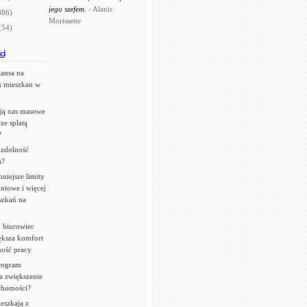
jego szefem.
- Alanis
886)
Morissette
(54)
ci
zansa na
n mieszkan w
ją nas masowe
ze spłatą
?
 zdolność
a?
niejsze limity
niowe i więcej
szkań na
 biurowiec
ększa komfort
ność pracy
rogram
a zwiększenie
chomości?
eszkają z