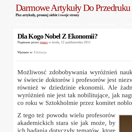
Darmowe Artykuły Do Przedruku
Pisz artykuły, promuj siebie i swoje strony
Strona Główna
Informacje Dla Autorów
Jak Dodać Artykuł?
Polit
Dla Kogo Nobel Z Ekonomii?
Napisane przez
pisarz
w środa, 12 października 2011
Wpisane w:
Edukacja
Możliwosć zdobobywania wyróżnień nauk
w świecie doktorów i profesorów jest niezw
również w dziedzinie ekonomii. Ale żad
wyróżnień nie jest tak nobilitujące, jak n
co roku w Sztokholmie przez komitet nobl
Z tego też powodu wielu profesorów
akademickich stara sie jak może, by
ich badania dotyczyły tematów, ktore