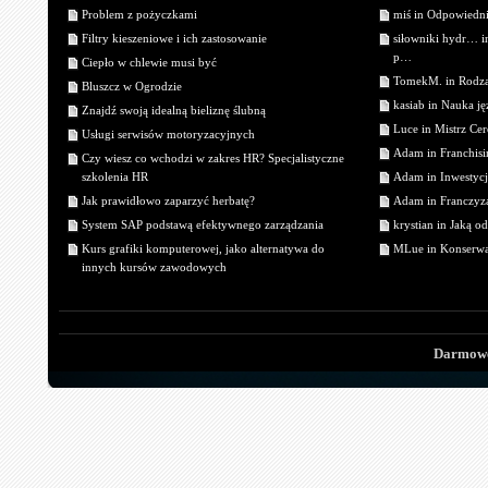
Problem z pożyczkami
miś in Odpowiedn
Filtry kieszeniowe i ich zastosowanie
siłowniki hydr… 
p…
Ciepło w chlewie musi być
TomekM. in Rodzaj
Bluszcz w Ogrodzie
kasiab in Nauka j
Znajdź swoją idealną bieliznę ślubną
Luce in Mistrz Cer
Usługi serwisów motoryzacyjnych
Adam in Franchisin
Czy wiesz co wchodzi w zakres HR? Specjalistyczne
szkolenia HR
Adam in Inwestycj
Jak prawidłowo zaparzyć herbatę?
Adam in Franczyza
System SAP podstawą efektywnego zarządzania
krystian in Jaką o
Kurs grafiki komputerowej, jako alternatywa do
MLue in Konserwa
innych kursów zawodowych
Darmowe