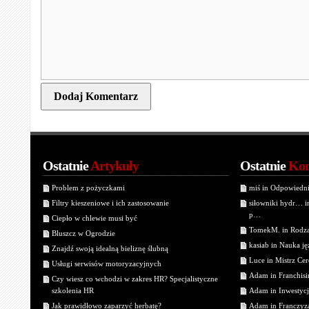
Ostatnie
Artykuły
Ostatnie
Kom
Problem z pożyczkami
miś in Odpowiedn
Filtry kieszeniowe i ich zastosowanie
siłowniki hydr… 
p…
Ciepło w chlewie musi być
TomekM. in Rodzaj
Bluszcz w Ogrodzie
kasiab in Nauka j
Znajdź swoją idealną bieliznę ślubną
Luce in Mistrz Cer
Usługi serwisów motoryzacyjnych
Adam in Franchisin
Czy wiesz co wchodzi w zakres HR? Specjalistyczne
szkolenia HR
Adam in Inwestycj
Jak prawidłowo zaparzyć herbatę?
Adam in Franczyza