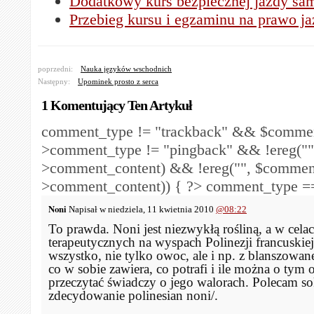
Dodatkowy kurs bezpiecznej jazdy s
Przebieg kursu i egzaminu na prawo j
poprzedni:
Nauka języków wschodnich
Następny:
Upominek prosto z serca
1 Komentujący Ten Artykuł
comment_type != "trackback" && $comme
>comment_type != "pingback" && !ereg("
>comment_content) && !ereg("
", $commen
>comment_content)) { ?>
comment_type == 
Noni
Napisał w niedziela, 11 kwietnia 2010
@08:22
To prawda. Noni jest niezwykłą rośliną, a w cela
terapeutycznych na wyspach Polinezji francuskiej 
wszystko, nie tylko owoc, ale i np. z blanszowane
co w sobie zawiera, co potrafi i ile można o tym
przeczytać świadczy o jego walorach. Polecam s
zdecydowanie polinesian noni/.