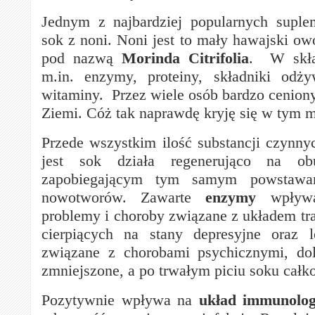
Jednym z najbardziej popularnych suple
sok z noni. Noni jest to mały hawajski ow
pod nazwą
Morinda Citrifolia
. W skła
m.in. enzymy, proteiny, składniki odży
witaminy. Przez wiele osób bardzo ceniony
Ziemi. Cóż tak naprawdę kryję się w tym
Przede wszystkim ilość substancji czynn
jest sok działa regenerująco na ob
zapobiegającym tym samym powstawa
nowotworów. Zawarte
enzymy
wpływa
problemy i choroby związane z układem t
cierpiących na stany depresyjne oraz 
związane z chorobami psychicznymi, dol
zmniejszone, a po trwałym piciu soku całko
Pozytywnie wpływa na
układ immunolog