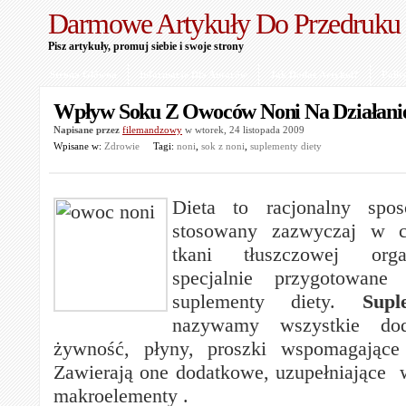
Darmowe Artykuły Do Przedruku
Pisz artykuły, promuj siebie i swoje strony
Strona Główna
Informacje Dla Autorów
Jak Dodać Artykuł?
Polit
Wpływ Soku Z Owoców Noni Na Działani
Napisane przez
filemandzowy
w wtorek, 24 listopada 2009
Wpisane w:
Zdrowie
Tagi:
noni
,
sok z noni
,
suplementy diety
Dieta to racjonalny spo
stosowany zazwyczaj w ce
tkani tłuszczowej org
specjalnie przygotowane 
suplementy diety.
Suple
nazywamy wszystkie dod
żywność, płyny, proszki wspomagające 
Zawierają one dodatkowe, uzupełniające w
makroelementy .