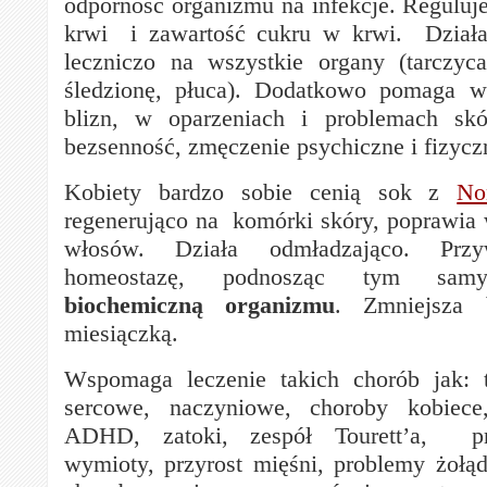
odporność organizmu na infekcje. Reguluje
krwi i zawartość cukru w krwi. Działa 
leczniczo na wszystkie organy (tarczyca
śledzionę, płuca). Dodatkowo pomaga w 
blizn, w oparzeniach i problemach skó
bezsenność, zmęczenie psychiczne i fizycz
Kobiety bardzo sobie cenią sok z
No
regenerująco na komórki skóry, poprawia 
włosów. Działa odmładzająco. Przy
homeostazę, podnosząc tym sam
biochemiczną organizmu
. Zmniejsza 
miesiączką.
Wspomaga leczenie takich chorób jak: t
sercowe, naczyniowe, choroby kobiece
ADHD, zatoki, zespół Tourett’a, pros
wymioty, przyrost mięśni, problemy żołą