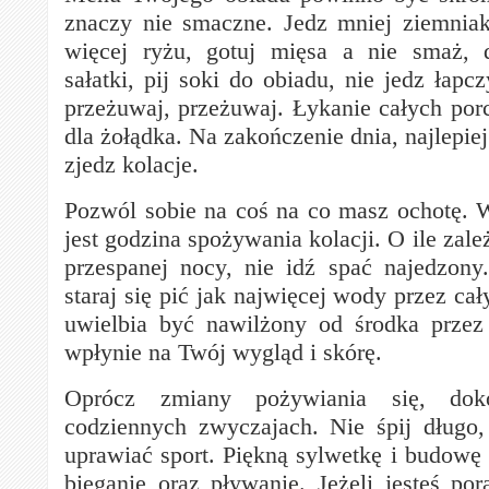
znaczy nie smaczne. Jedz mniej ziemnia
więcej ryżu, gotuj mięsa a nie smaż, 
sałatki, pij soki do obiadu, nie jedz łapc
przeżuwaj, przeżuwaj. Łykanie całych porc
dla żołądka. Na zakończenie dnia, najlepie
zjedz kolacje.
Pozwól sobie na coś na co masz ochotę. W
jest godzina spożywania kolacji. O ile zale
przespanej nocy, nie idź spać najedzony.
staraj się pić jak najwięcej wody przez ca
uwielbia być nawilżony od środka przez
wpłynie na Twój wygląd i skórę.
Oprócz zmiany pożywiania się, do
codziennych zwyczajach. Nie śpij długo,
uprawiać sport. Piękną sylwetkę i budowę 
bieganie oraz pływanie. Jeżeli jesteś po