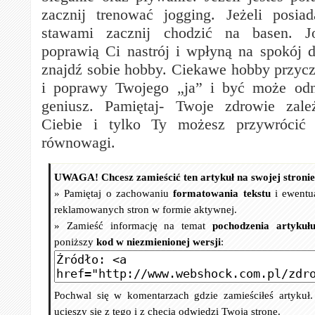
zacznij trenować jogging. Jeżeli posia
stawami zacznij chodzić na basen. J
poprawią Ci nastrój i wpłyną na spokój
znajdź sobie hobby. Ciekawe hobby przycz
i poprawy Twojego „ja” i być może odn
geniusz. Pamiętaj- Twoje zdrowie zal
Ciebie i tylko Ty możesz przywrócić 
równowagi.
UWAGA! Chcesz zamieścić ten artykuł na swojej stroni
» Pamiętaj o zachowaniu
formatowania tekstu
i ewentu
reklamowanych stron w formie aktywnej.
» Zamieść informację na temat
pochodzenia artykuł
poniższy
kod w niezmienionej wersji
:
Pochwal się w komentarzach gdzie zamieściłeś artykuł
ucieszy się z tego i z chęcią odwiedzi Twoją stronę.