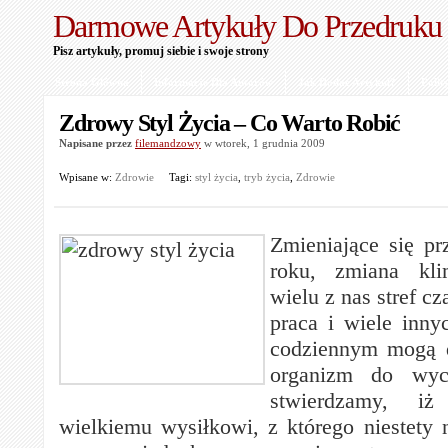
Darmowe Artykuły Do Przedruku
Pisz artykuły, promuj siebie i swoje strony
Strona Główna
Informacje Dla Autorów
Jak Dodać Artykuł?
Polit
Zdrowy Styl Życia – Co Warto Robić
Napisane przez
filemandzowy
w wtorek, 1 grudnia 2009
Wpisane w:
Zdrowie
Tagi:
styl życia
,
tryb życia
,
Zdrowie
Zmieniające się pr
roku, zmiana kli
wielu z nas stref c
praca i wiele inn
codziennym mogą 
organizm do wycz
stwierdzamy, i
wielkiemu wysiłkowi, z którego niestety 