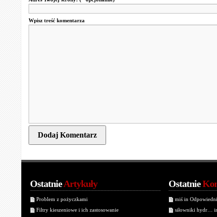
Wpisz treść komentarza
Ostatnie
Artykuły
Ostatnie
Kom
Problem z pożyczkami
miś in Odpowiedn
Filtry kieszeniowe i ich zastosowanie
siłowniki hydr… 