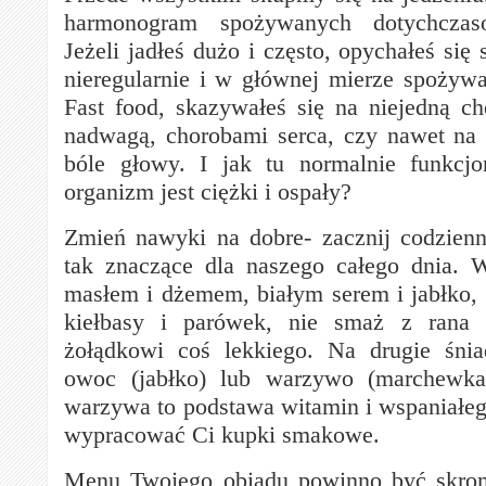
harmonogram spożywanych dotychczas
Jeżeli jadłeś dużo i często, opychałeś się 
nieregularnie i w głównej mierze spożyw
Fast food, skazywałeś się na niejedną c
nadwagą, chorobami serca, czy nawet na
bóle głowy. I jak tu normalnie funkcj
organizm jest ciężki i ospały?
Zmień nawyki na dobre- zacznij codzienni
tak znaczące dla naszego całego dnia. 
masłem i dżemem, białym serem i jabłko, n
kiełbasy i parówek, nie smaż z rana 
żołądkowi coś lekkiego. Na drugie śnia
owoc (jabłko) lub warzywo (marchewka
warzywa to podstawa witamin i wspaniał
wypracować Ci kupki smakowe.
Menu Twojego obiadu powinno być skro