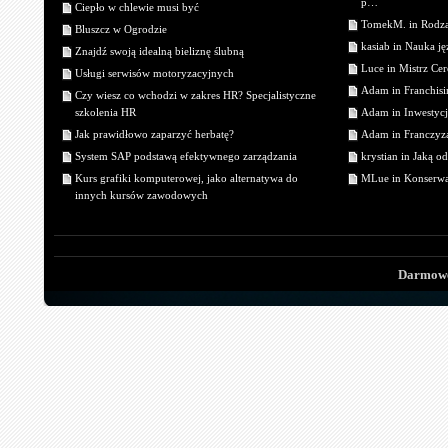
p…
Ciepło w chlewie musi być
TomekM. in Rodzaj
Bluszcz w Ogrodzie
kasiab in Nauka j
Znajdź swoją idealną bieliznę ślubną
Luce in Mistrz Cer
Usługi serwisów motoryzacyjnych
Adam in Franchisin
Czy wiesz co wchodzi w zakres HR? Specjalistyczne
szkolenia HR
Adam in Inwestycj
Jak prawidłowo zaparzyć herbatę?
Adam in Franczyza
System SAP podstawą efektywnego zarządzania
krystian in Jaką o
Kurs grafiki komputerowej, jako alternatywa do
MLue in Konserwa
innych kursów zawodowych
Darmowe