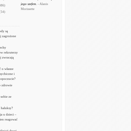
jego szefem.
- Alanis
886)
Morissette
(54)
ody są
ej zagrożone
cechy
w rekruterzy
j zwracają
ć o własne
sychiczne i
mopoczucie?
o zdrowie
 sobie ze
ć haluksy?
a u dzieci –
ien reagować
finicji drogi