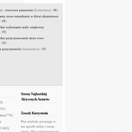
rry - owocowe panaceum
(komentarzy:
48
)
amy nowe mieszkanie w drzwi aluminiowe
y:
48
)
elne wykonanie szafy wnękowej
y:
39
)
elne pozycjonowanie stron www
y:
36
)
a pozycjonerów
(komentarzy:
29
)
Strony Najbardziej
Aktywnych Autorów
0)
291)
Zasady Korzystania
two
(779)
Pisz artykuły promując w
)
ten sposób siebie i swoje
(3 665)
strony. Aby wykorzystywać