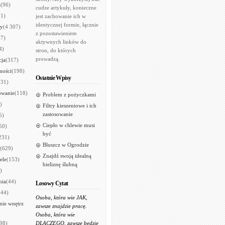
a
(96)
cudze artykuły, konieczne
(1)
jest zachowanie ich w
identycznej formie, łącznie
ry
(4 307)
z pozostawieniem
97)
aktywnych linków do
4)
stron, do których
prowadzą.
cja
(317)
mości
(198)
Ostatnie Wpisy
531)
owanie
(118)
Problem z pożyczkami
)
Filtry kieszeniowe i ich
zastosowanie
5)
Ciepło w chlewie musi
50)
być
231)
Bluszcz w Ogrodzie
(629)
Znajdź swoją idealną
ele
(153)
bieliznę ślubną
)
nia
(44)
Losowy Cytat
644)
Osoba, która wie JAK,
ie wnętrz
zawsze znajdzie pracę.
Osoba, która wie
98)
DLACZEGO, zawsze będzie