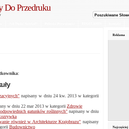
y Do Przedruku
y
ów
Jak Dodać Artykuł?
Polityka Prywatności
REGULAMIN
Kontakt
Reklama
ytkownika
:
kuły
zacyjnych"
napisany w dniu 24 kw. 2013 w kategorii
any w dniu 22 mar 2013 w kategorii
Zdrowie
 odpowiednich gatunków roślinnych"
napisany w dniu
Rozrywka
wanie również w Architekturze Krajobrazu"
napisany
gorii
Budownictwo
Najczęście