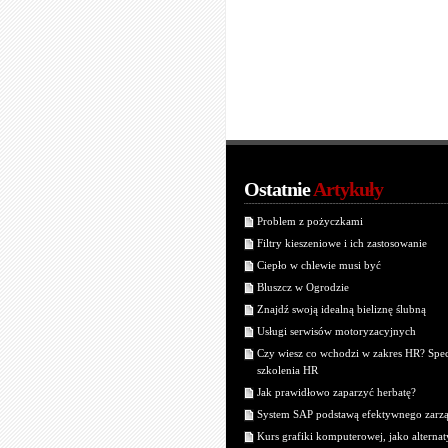
Ostatnie
Artykuły
Problem z pożyczkami
Filtry kieszeniowe i ich zastosowanie
Ciepło w chlewie musi być
Bluszcz w Ogrodzie
Znajdź swoją idealną bieliznę ślubną
Usługi serwisów motoryzacyjnych
Czy wiesz co wchodzi w zakres HR? Spec
szkolenia HR
Jak prawidłowo zaparzyć herbatę?
System SAP podstawą efektywnego zarz
Kurs grafiki komputerowej, jako alterna