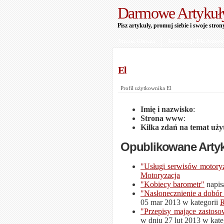
Darmowe Artykuł
Pisz artykuły, promuj siebie i swoje stron
Strona Główna
Informacje Dla Autor
El
Profil użytkownika El
Imię i nazwisko
:
Strona www
:
Kilka zdań na temat uż
Opublikowane Arty
"Usługi serwisów motory
Motoryzacja
"Kobiecy barometr"
napis
"Nasłonecznienie a dobór
05 mar 2013 w kategorii
"Przepisy mające zastoso
w dniu 27 lut 2013 w kate