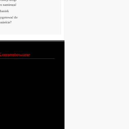
o namieszać
 baniek
rzygotować do
mieście?
Komentowane