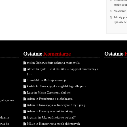
może spor
Stawianie
Jak się p
upałów w 
Ostatnie
Komentarze
Ostatnio
miś in Odpowiednia ochrona motocykla
siłowniki hydr… in A140 AIR – napęd ekonomiczny i
p…
TomekM. in Rodzaje elewacji
kasiab in Nauka języka angielskiego dla pocz…
Luce in Mistrz Ceremonii ślubnej
Adam in Franchising i globalizacja.
jalistyczne
Adam in Inwestycja w franczyze. Czyli jak p…
Adam in Franczyza – cóż to takiego.
ądzania
krystian in Jaką odśnieżarkę wybrać?
tywa do
MLue in Konserwacja mebli skórzanych