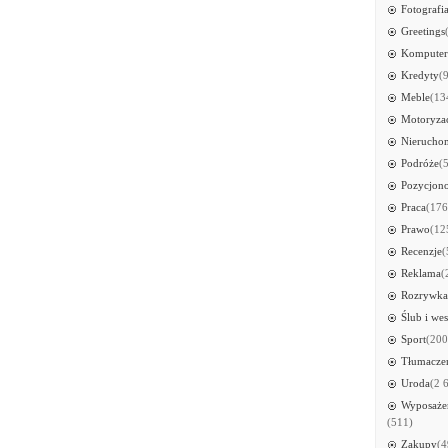
Fotografi
Greetings
Kompute
Kredyty
(
Meble
(13
Motoryza
Nierucho
Podróże
(
Pozycjon
Praca
(176
Prawo
(12
Recenzje
(
Reklama
(
Rozrywka
Ślub i wes
Sport
(200
Tłumacze
Uroda
(2 
Wyposażen
(511)
Zakupy
(4