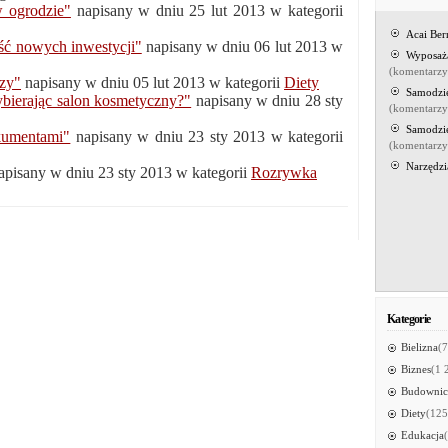
 ogrodzie"
napisany w dniu 25 lut 2013 w kategorii
Acai Be
ść nowych inwestycji"
napisany w dniu 06 lut 2013 w
Wyposaż
(komentarz
zy"
napisany w dniu 05 lut 2013 w kategorii
Diety
Samodzi
bierając salon kosmetyczny?"
napisany w dniu 28 sty
(komentarz
Samodzi
kumentami"
napisany w dniu 23 sty 2013 w kategorii
(komentarz
Narzędzi
pisany w dniu 23 sty 2013 w kategorii
Rozrywka
Kategorie
Bielizna
(7
Biznes
(1 
Budownic
Diety
(125
Edukacja