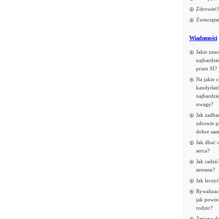
Zdrowie
(
Zwierzęta
Wiadomości
Jakie zaw
najbardzi
przez SI?
Na jakie 
kandydató
najbardzie
uwagę?
Jak zadba
zdrowie p
dobre sa
Jak dbać 
serca?
Jak radzić
stresem?
Jak leczy
Rywalizacj
jak powin
rodzic?
Zmiana de