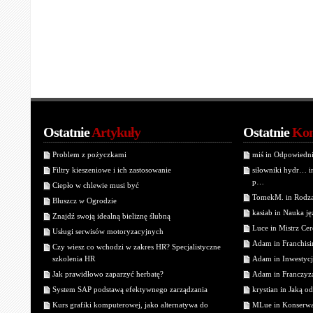
Ostatnie
Artykuły
Ostatnie
Kom
Problem z pożyczkami
miś in Odpowiedn
Filtry kieszeniowe i ich zastosowanie
siłowniki hydr… 
p…
Ciepło w chlewie musi być
TomekM. in Rodzaj
Bluszcz w Ogrodzie
kasiab in Nauka j
Znajdź swoją idealną bieliznę ślubną
Luce in Mistrz Cer
Usługi serwisów motoryzacyjnych
Adam in Franchisin
Czy wiesz co wchodzi w zakres HR? Specjalistyczne
szkolenia HR
Adam in Inwestycj
Jak prawidłowo zaparzyć herbatę?
Adam in Franczyza
System SAP podstawą efektywnego zarządzania
krystian in Jaką o
Kurs grafiki komputerowej, jako alternatywa do
MLue in Konserwa