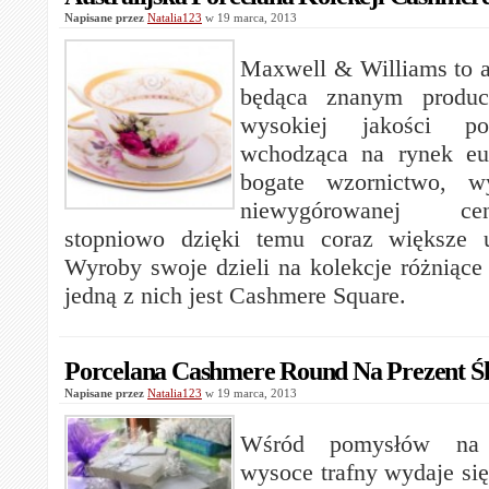
Napisane przez
Natalia123
w 19 marca, 2013
Maxwell & Williams to au
będąca znanym produ
wysokiej jakości po
wchodząca na rynek eur
bogate wzornictwo, 
niewygórowanej c
stopniowo dzięki temu coraz większe u
Wyroby swoje dzieli na kolekcje różniące
jedną z nich jest Cashmere Square.
Porcelana Cashmere Round Na Prezent Ś
Napisane przez
Natalia123
w 19 marca, 2013
Wśród pomysłów na 
wysoce trafny wydaje się