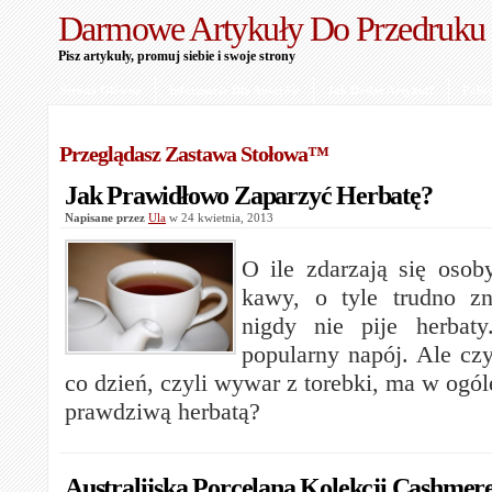
Darmowe Artykuły Do Przedruku
Pisz artykuły, promuj siebie i swoje strony
Strona Główna
Informacje Dla Autorów
Jak Dodać Artykuł?
Polit
Przeglądasz Zastawa Stołowa™
Jak Prawidłowo Zaparzyć Herbatę?
Napisane przez
Ula
w 24 kwietnia, 2013
O ile zdarzają się osoby
kawy, o tyle trudno zn
nigdy nie pije herbaty
popularny napój. Ale czy
co dzień, czyli wywar z torebki, ma w ogó
prawdziwą herbatą?
Australijska Porcelana Kolekcji Cashmer