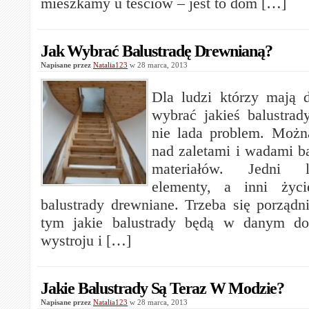
mieszkamy u teściów – jest to dom […]
Jak Wybrać Balustradę Drewnianą?
Napisane przez
Natalia123
w 28 marca, 2013
Dla ludzi którzy mają
wybrać jakieś balustrady
nie lada problem. Możn
nad zaletami i wadami ba
materiałów. Jedni 
elementy, a inni życ
balustrady drewniane. Trzeba się porządn
tym jakie balustrady będą w danym d
wystroju i […]
Jakie Balustrady Są Teraz W Modzie?
Napisane przez
Natalia123
w 28 marca, 2013