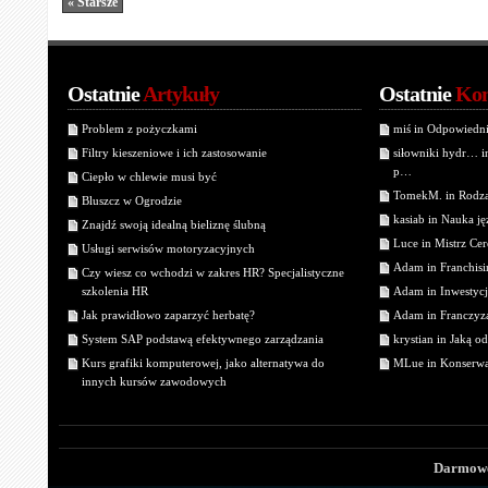
« Starsze
Ostatnie
Artykuły
Ostatnie
Kom
Problem z pożyczkami
miś in Odpowiedn
Filtry kieszeniowe i ich zastosowanie
siłowniki hydr… 
p…
Ciepło w chlewie musi być
TomekM. in Rodzaj
Bluszcz w Ogrodzie
kasiab in Nauka j
Znajdź swoją idealną bieliznę ślubną
Luce in Mistrz Cer
Usługi serwisów motoryzacyjnych
Adam in Franchisin
Czy wiesz co wchodzi w zakres HR? Specjalistyczne
szkolenia HR
Adam in Inwestycj
Jak prawidłowo zaparzyć herbatę?
Adam in Franczyza
System SAP podstawą efektywnego zarządzania
krystian in Jaką o
Kurs grafiki komputerowej, jako alternatywa do
MLue in Konserwa
innych kursów zawodowych
Darmowe