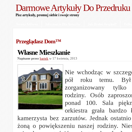
Darmowe Artykuły Do Przedruku
Pisz artykuły, promuj siebie i swoje strony
Strona Główna
Informacje Dla Autorów
Jak Dodać Artykuł?
Polit
Przeglądasz Dom™
Własne Mieszkanie
Napisane przez
bartek
w 17 kwietnia, 2013
Nie wchodząc w szczegó
pół roku temu. Był
zorganizowany tylko 
rodziny. Osób zaproszo
ponad 100. Sala piękn
orkiestra grała bardzo ł
kamerzysta bez zarzutów. Jednak ostatni
żoną o powiększeniu naszej rodziny. Nies