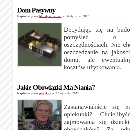
Dom Pasywny
Napisane przez
bloodysnowman
w 24 stycznia, 2013
Decydując się na bud
pomyśleć o ew
oszczędnościach. Nie ch
oszczędzanie na jakośc
domu, ale ewentualn
kosztów użytkowania.
Jakie Obowiązki Ma Niania?
Napisane przez
patryk22
w 22 stycznia, 2013
Zastanawialiście się n
opiekunki? Chcieliby
zajmowania się dzieck
obowiązków? Za odp