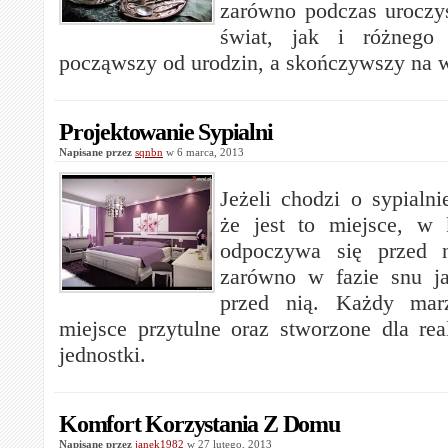
zarówno podczas uroczy
świat, jak i różnego 
począwszy od urodzin, a skończywszy na w
Projektowanie Sypialni
Napisane przez
sqnbn
w 6 marca, 2013
Jeżeli chodzi o sypialn
że jest to miejsce, w 
odpoczywa się przed 
zarówno w fazie snu ja
przed nią. Każdy mar
miejsce przytulne oraz stworzone dla rea
jednostki.
Komfort Korzystania Z Domu
Napisane przez
janek1982
w 27 lutego, 2013