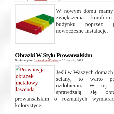
W nowym domu mamy d
zwiększenia komfort
budynku poprzez p
nowoczesne instalacje.
Obrazki W Stylu Prowansalskim
Napisane przez
LawendowyKredens
w 28 stycznia, 2013
Jeśli w Waszych domach z
ściany, to warto p
ozdobieniu. W tej f
sprawdzają się ob
prowansalskim o rozmaitych wymiarac
kolorystyce.