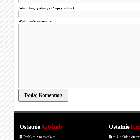
Adres Twojej strony:
(* opcjonalnie)
Wpisz treść komentarza
Ostatnie
Artykuły
Ostatnie
Kom
Problem z pożyczkami
miś in Odpowiedn