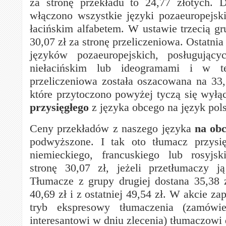
za stronę przekładu to 24,77 złotych. 
włączono wszystkie języki pozaeuropejski
łacińskim alfabetem. W ustawie trzecią g
30,07 zł za stronę przeliczeniowa. Ostatnia
języków pozaeuropejskich, posługujący
niełacińskim lub ideogramami i w te
przeliczeniowa została oszacowana na 33,
które przytoczono powyżej tyczą się wyłą
przysięgłego
z języka obcego na język pols
Ceny przekładów z naszego języka
na ob
podwyższone. I tak oto tłumacz przysię
niemieckiego, francuskiego lub rosyjs
stronę 30,07 zł, jeżeli przetłumaczy j
Tłumacze z grupy drugiej dostana 35,38 zł
40,69 zł i z ostatniej 49,54 zł. W akcie za
tryb ekspresowy tłumaczenia (zamówie
interesantowi w dniu zlecenia) tłumaczowi