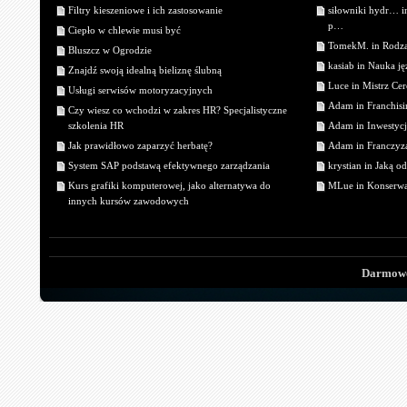
Filtry kieszeniowe i ich zastosowanie
siłowniki hydr… 
p…
Ciepło w chlewie musi być
TomekM. in Rodzaj
Bluszcz w Ogrodzie
kasiab in Nauka j
Znajdź swoją idealną bieliznę ślubną
Luce in Mistrz Cer
Usługi serwisów motoryzacyjnych
Adam in Franchisin
Czy wiesz co wchodzi w zakres HR? Specjalistyczne
szkolenia HR
Adam in Inwestycj
Jak prawidłowo zaparzyć herbatę?
Adam in Franczyza
System SAP podstawą efektywnego zarządzania
krystian in Jaką o
Kurs grafiki komputerowej, jako alternatywa do
MLue in Konserwa
innych kursów zawodowych
Darmowe