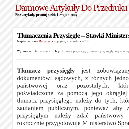
Darmowe Artykuły Do Przedruku
Pisz artykuły, promuj siebie i swoje strony
Strona Główna
Informacje Dla Autorów
Jak Dodać Artykuł?
Polit
Tłumaczenia Przysięgłe – Stawki Minister
Napisane przez
Bernadetta
w piątek, 7 września 2012
Wpisane w:
Tłumaczenia
Tagi:
tłumacz przysięgły
,
tłumacz przysięgły angielskie
Tłumacz przysięgły
jest zobowiązan
dokumentów: sądowych, z różnych jednos
państwowej oraz pozostałych, kt
poświadczone za pomocą jego okrągłej
tłumacz przysięgłego należy do tych, kt
zaufaniem publicznym
, ponieważ aby z
przysięgłym należy zdać państwowy 
rokrocznie przygotowuje Ministerstwo Spr