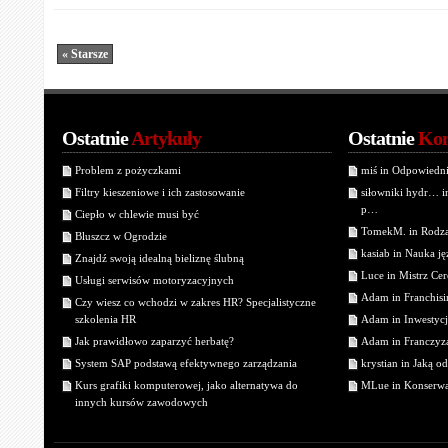
« Starsze
Ostatnie
Artykuły
Ostatnie
Kom
Problem z pożyczkami
miś in Odpowiedn
Filtry kieszeniowe i ich zastosowanie
siłowniki hydr… 
p…
Ciepło w chlewie musi być
TomekM. in Rodzaj
Bluszcz w Ogrodzie
kasiab in Nauka j
Znajdź swoją idealną bieliznę ślubną
Luce in Mistrz Cer
Usługi serwisów motoryzacyjnych
Adam in Franchisin
Czy wiesz co wchodzi w zakres HR? Specjalistyczne
szkolenia HR
Adam in Inwestycj
Jak prawidłowo zaparzyć herbatę?
Adam in Franczyza
System SAP podstawą efektywnego zarządzania
krystian in Jaką o
Kurs grafiki komputerowej, jako alternatywa do
MLue in Konserwa
innych kursów zawodowych