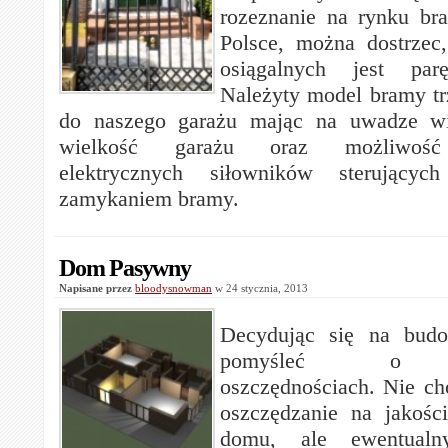
rozeznanie na rynku b
Polsce, można dostrzec
osiągalnych jest pa
Należyty model bramy t
do naszego garażu mając na uwadze wi
wielkość garażu oraz możliwość 
elektrycznych siłowników sterującyc
zamykaniem bramy.
Dom Pasywny
Napisane przez
bloodysnowman
w 24 stycznia, 2013
Decydując się na bud
pomyśleć o ew
oszczędnościach. Nie ch
oszczędzanie na jakośc
domu, ale ewentualn