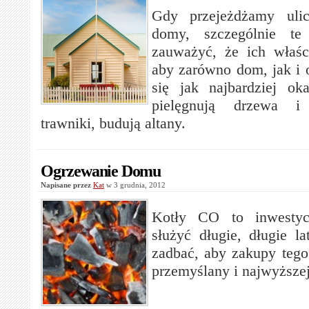
Gdy przejeżdżamy uli
domy, szczególnie t
zauważyć, że ich właścic
aby zarówno dom, jak i 
się jak najbardziej ok
pielęgnują drzewa i
trawniki, budują altany.
Ogrzewanie Domu
Napisane przez
Kat
w 3 grudnia, 2012
Kotły CO to inwestycj
służyć długie, długie la
zadbać, aby zakupy tego 
przemyślany i najwyższej