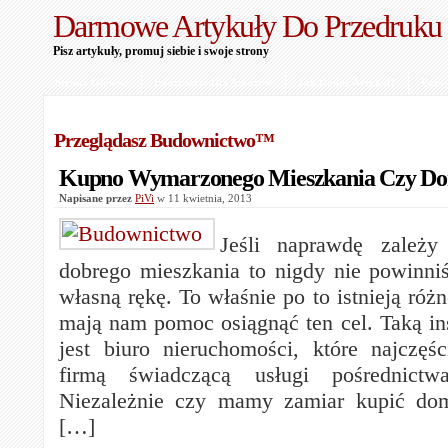
Darmowe Artykuły Do Przedruku
Pisz artykuły, promuj siebie i swoje strony
Strona Główna
Informacje Dla Autorów
Jak Dodać Artykuł?
Polit
Przeglądasz Budownictwo™
Kupno Wymarzonego Mieszkania Czy D
Napisane przez
PiVi
w 11 kwietnia, 2013
Jeśli naprawdę zależ
dobrego mieszkania to nigdy nie powinni
własną rękę. To właśnie po to istnieją różn
mają nam pomoc osiągnąć ten cel. Taką in
jest biuro nieruchomości, które najczęśc
firmą świadczącą usługi pośrednictwa
Niezależnie czy mamy zamiar kupić do
[…]